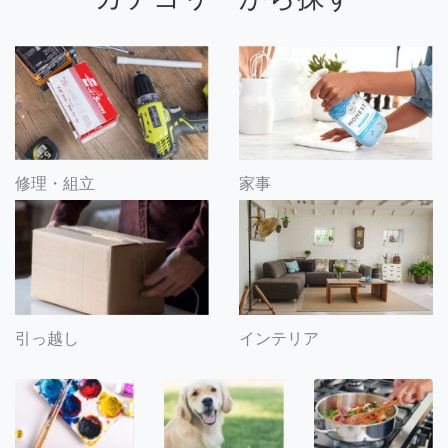
修理・組立
家事
引っ越し
インテリア