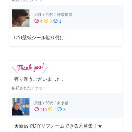
男性
/
40代
/
神奈川県
sentiment_satisfied
sentiment_neutral
sentiment_dissatisfied
4
0
1
DYI壁紙シール貼り付け
有り難うございました。
依頼されたチケット
男性
/
60代
/
東京都
sentiment_satisfied
sentiment_neutral
sentiment_dissatisfied
219
1
3
★新宿でDIYリフォームできる方募集！★