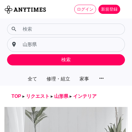
ログイン
新規登録
search
place
検索
more_horiz
全て
修理・組立
家事
TOP
▸
リクエスト
▸
山形県
▸
インテリア