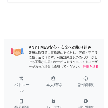
ANYTIMES安心・安全への取り組み
報酬は取引前に事務局に支払われ、評価・完了後
に振り込まれます。利用規約違反の恐れや、少し
でも不審な内容のサービスやリクエストやユーザ
ーがあった場合は通報してください。
詳細を見る
perm_phone_msg
assignment_ind
tag_faces
パトロー
本人確認
評価制度
ル
smartphone
lock
stars
番号確認
シェアワ
認定制度