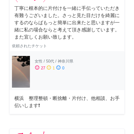
丁寧に根本的に片付けを一緒に手伝っていただき
有難うございました。さっと見た目だけを綺麗に
するのならばもっと簡単に出来たと思いますが一
緒に私の場合ならと考えて頂き感謝しています。
また宜しくお願い致します。
依頼されたチケット
女性
/
50代
/
神奈川県
sentiment_satisfied
sentiment_neutral
sentiment_dissatisfied
27
1
0
横浜 整理整頓・断捨離・片付け、他相談、お手
伝いします❗