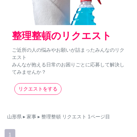
整理整頓のリクエスト
ご近所の人の悩みやお願いが詰まったみんなのリク
エスト
みんなが抱える日常のお困りごとに応募して解決し
てみませんか？
リクエストをする
山形県
▸ 家事
▸ 整理整頓
リクエスト
1ページ目
1