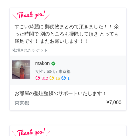
すごい綺麗に 郵便物まとめて頂きました！！ 余
った時間で 別のところも掃除して頂き とっても
満足です！ またお願いします！！
依頼されたチケット
makon
check_circle
女性
/
60代
/
東京都
sentiment_satisfied
sentiment_neutral
sentiment_dissatisfied
812
16
1
お部屋の整理整頓のサポートいたします！
¥7,000
東京都