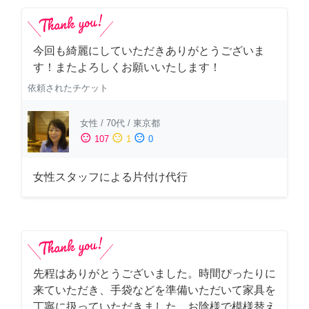
今回も綺麗にしていただきありがとうございま
す！またよろしくお願いいたします！
依頼されたチケット
女性
/
70代
/
東京都
sentiment_satisfied
sentiment_neutral
sentiment_dissatisfied
107
1
0
女性スタッフによる片付け代行
先程はありがとうございました。時間ぴったりに
来ていただき、手袋などを準備いただいて家具を
丁寧に扱っていただきました。お陰様で模様替え