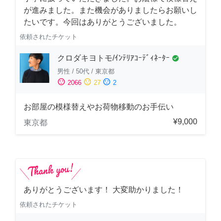
が進みました。また機会がありましたらお願いし
たいです。今回はありがとうございました。
依頼されたチケット
クロダキヨトモ/ｲﾝﾃﾘｱｺｰﾃﾞｨﾈｰﾀｰ
check_circle
男性
/
50代
/
東京都
sentiment_satisfied
sentiment_neutral
sentiment_dissatisfied
2066
27
2
お部屋の模様替えやお荷物移動のお手伝い
¥9,000
東京都
ありがとうございます！ 大変助かりました！
依頼されたチケット