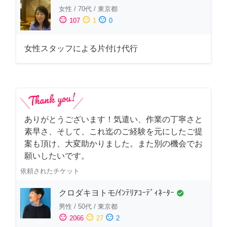
女性
/
70代
/
東京都
sentiment_satisfied
sentiment_neutral
sentiment_dissatisfied
107
1
0
女性スタッフによる片付け代行
ありがとうございます！気遣い、作業の丁寧さと
素早さ、そして、これ迄のご経験を元にしたご提
案も頂け、大変助かりました。また別の機会でお
願いしたいです。
依頼されたチケット
クロダキヨトモ/ｲﾝﾃﾘｱｺｰﾃﾞｨﾈｰﾀｰ
check_circle
男性
/
50代
/
東京都
sentiment_satisfied
sentiment_neutral
sentiment_dissatisfied
2066
27
2