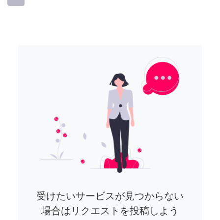
受けたいサービスが見つからない
場合はリクエストを投稿しよう