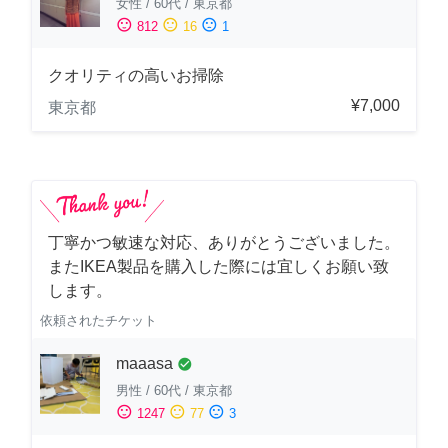
女性
/
60代
/
東京都
sentiment_satisfied
sentiment_neutral
sentiment_dissatisfied
812
16
1
クオリティの高いお掃除
¥7,000
東京都
丁寧かつ敏速な対応、ありがとうございました。
またIKEA製品を購入した際には宜しくお願い致
します。
依頼されたチケット
maaasa
check_circle
男性
/
60代
/
東京都
sentiment_satisfied
sentiment_neutral
sentiment_dissatisfied
1247
77
3