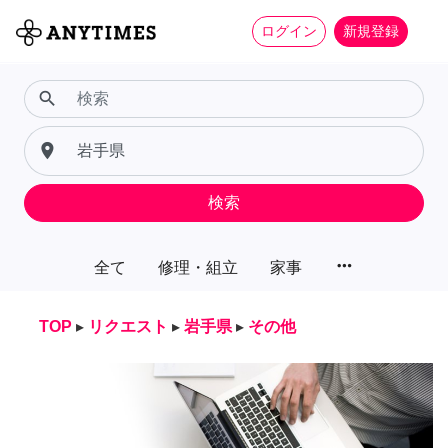
ログイン
新規登録
search
place
検索
more_horiz
全て
修理・組立
家事
TOP
▸
リクエスト
▸
岩手県
▸
その他