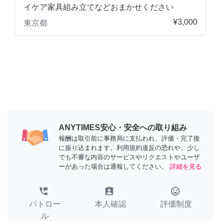
イケア家具組み立てなどおまかせください
¥3,000
東京都
ANYTIMES安心・安全への取り組み
報酬は取引前に事務局に支払われ、評価・完了後
に振り込まれます。利用規約違反の恐れや、少し
でも不審な内容のサービスやリクエストやユーザ
ーがあった場合は通報してください。
詳細を見る
perm_phone_msg
assignment_ind
tag_faces
パトロー
本人確認
評価制度
ル