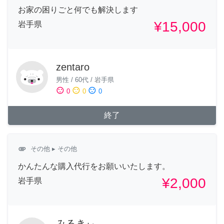
お家の困りごと何でも解決します
¥15,000
岩手県
zentaro
男性
/
60代
/
岩手県
sentiment_satisfied
sentiment_neutral
sentiment_dissatisfied
0
0
0
終了
attachment
その他
▸ その他
かんたんな購入代行をお願いいたします。
¥2,000
岩手県
みるきぃ