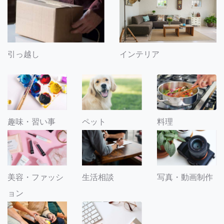
引っ越し
インテリア
趣味・習い事
ペット
料理
美容・ファッシ
生活相談
写真・動画制作
ョン