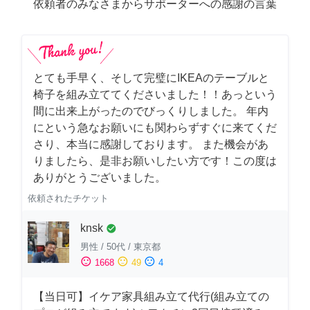
依頼者のみなさまからサポーターへの感謝の言葉
とても手早く、そして完璧にIKEAのテーブルと
椅子を組み立ててくださいました！！あっという
間に出来上がったのでびっくりしました。 年内
にという急なお願いにも関わらずすぐに来てくだ
さり、本当に感謝しております。 また機会があ
りましたら、是非お願いしたい方です！この度は
ありがとうございました。
依頼されたチケット
knsk
check_circle
男性
/
50代
/
東京都
sentiment_satisfied
sentiment_neutral
sentiment_dissatisfied
1668
49
4
【当日可】イケア家具組み立て代行(組み立ての