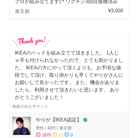
プロが組み立てます)＊ワクチン3回目接種済み
¥3,000
東京都
IKEAのベッドを組み立てて頂きました。 1人じ
ゃ手も付けられなかったので、とても助かりまし
た。 IKEAの方にやって頂くよりも、お手頃な値
段でして頂け、取り掛かりも早くてやりがさんに
お願いして良かったです。 また、機会がありま
したら、利用させて頂きたいと思います。 あり
がとうございました！
依頼されたチケット
やりが【IKEA認定】
check_circle
男性
/
40代
/
東京都
sentiment_satisfied
sentiment_neutral
sentiment_dissatisfied
1875
13
0