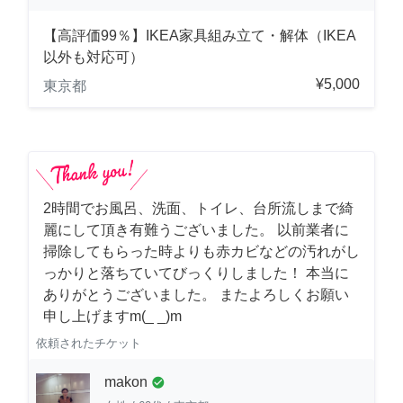
【高評価99％】IKEA家具組み立て・解体（IKEA
以外も対応可）
¥5,000
東京都
2時間でお風呂、洗面、トイレ、台所流しまで綺
麗にして頂き有難うございました。 以前業者に
掃除してもらった時よりも赤カビなどの汚れがし
っかりと落ちていてびっくりしました！ 本当に
ありがとうございました。 またよろしくお願い
申し上げますm(_ _)m
依頼されたチケット
makon
check_circle