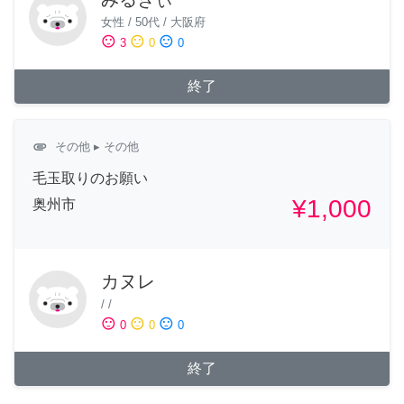
女性
/
50代
/
大阪府
sentiment_satisfied
sentiment_neutral
sentiment_dissatisfied
3
0
0
終了
attachment
その他
▸ その他
毛玉取りのお願い
¥1,000
奥州市
カヌレ
/
/
sentiment_satisfied
sentiment_neutral
sentiment_dissatisfied
0
0
0
終了