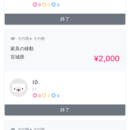
sentiment_satisfied
sentiment_neutral
sentiment_dissatisfied
0
0
0
終了
attachment
その他
▸ その他
家具の移動
¥2,000
宮城県
ゆ.
/
/
sentiment_satisfied
sentiment_neutral
sentiment_dissatisfied
0
0
0
終了
attachment
その他
▸ その他