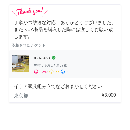
丁寧かつ敏速な対応、ありがとうございました。
またIKEA製品を購入した際には宜しくお願い致
します。
依頼されたチケット
maaasa
check_circle
男性
/
60代
/
東京都
sentiment_satisfied
sentiment_neutral
sentiment_dissatisfied
1247
77
3
イケア家具組み立てなどおまかせください
¥3,000
東京都