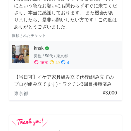
にという急なお願いにも関わらずすぐに来てくだ
さり、本当に感謝しております。 また機会があ
りましたら、是非お願いしたい方です！この度は
ありがとうございました。
依頼されたチケット
knsk
check_circle
男性
/
50代
/
東京都
sentiment_satisfied
sentiment_neutral
sentiment_dissatisfied
1670
49
4
【当日可】イケア家具組み立て代行(組み立ての
プロが組み立てます)＊ワクチン3回目接種済み
¥3,000
東京都