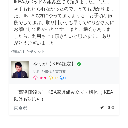
IKEAのベッドを組み立てて頂きました。 1人じ
ゃ手も付けられなかったので、とても助かりまし
た。 IKEAの方にやって頂くよりも、お手頃な値
段でして頂け、取り掛かりも早くてやりがさんに
お願いして良かったです。 また、機会がありま
したら、利用させて頂きたいと思います。 あり
がとうございました！
依頼されたチケット
やりが【IKEA認定】
check_circle
男性
/
40代
/
東京都
sentiment_satisfied
sentiment_neutral
sentiment_dissatisfied
1876
13
0
【高評価99％】IKEA家具組み立て・解体（IKEA
以外も対応可）
¥5,000
東京都