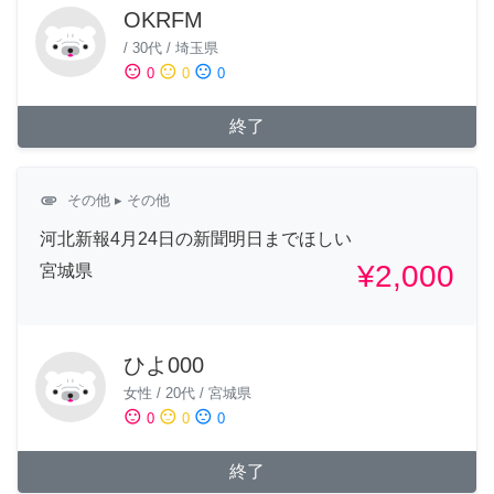
OKRFM
/
30代
/
埼玉県
sentiment_satisfied
sentiment_neutral
sentiment_dissatisfied
0
0
0
終了
attachment
その他
▸ その他
河北新報4月24日の新聞明日までほしい
¥2,000
宮城県
ひよ000
女性
/
20代
/
宮城県
sentiment_satisfied
sentiment_neutral
sentiment_dissatisfied
0
0
0
終了