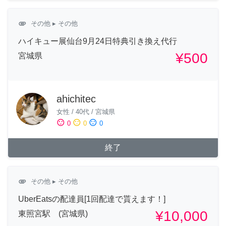
attachment
その他
▸ その他
ハイキュー展仙台9月24日特典引き換え代行
¥500
宮城県
ahichitec
女性
/
40代
/
宮城県
sentiment_satisfied
sentiment_neutral
sentiment_dissatisfied
0
0
0
終了
attachment
その他
▸ その他
UberEatsの配達員[1回配達で貰えます！]
¥10,000
東照宮駅 (宮城県)