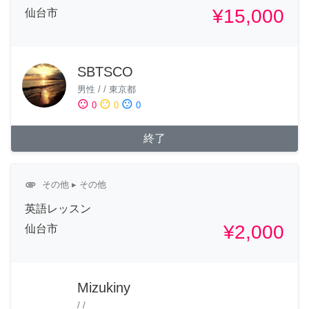
¥15,000
仙台市
SBTSCO
男性
/
/
東京都
sentiment_satisfied
sentiment_neutral
sentiment_dissatisfied
0
0
0
終了
attachment
その他
▸ その他
英語レッスン
¥2,000
仙台市
Mizukiny
/
/