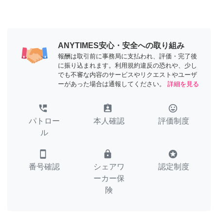
ANYTIMES安心・安全への取り組み
報酬は取引前に事務局に支払われ、評価・完了後
に振り込まれます。利用規約違反の恐れや、少し
でも不審な内容のサービスやリクエストやユーザ
ーがあった場合は通報してください。
詳細を見る
perm_phone_msg
assignment_ind
tag_faces
パトロー
本人確認
評価制度
ル
smartphone
lock
stars
番号確認
シェアワ
認定制度
ーカー保
険