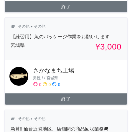
終了
attachment
その他
▸ その他
【練習用】魚のパッケージ作業をお願いします！
¥3,000
宮城県
さかなまち工場
男性
/
/
宮城県
sentiment_satisfied
sentiment_neutral
sentiment_dissatisfied
0
0
0
終了
attachment
その他
▸ その他
急募‼︎ 仙台近隣地区、店舗間の商品回収業務🚚