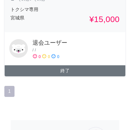
トクシマ専用
¥15,000
宮城県
退会ユーザー
/
/
sentiment_satisfied
sentiment_neutral
sentiment_dissatisfied
0
0
0
終了
1