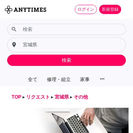
ログイン
新規登録
search
place
検索
more_horiz
全て
修理・組立
家事
TOP
▸
リクエスト
▸
宮城県
▸
その他