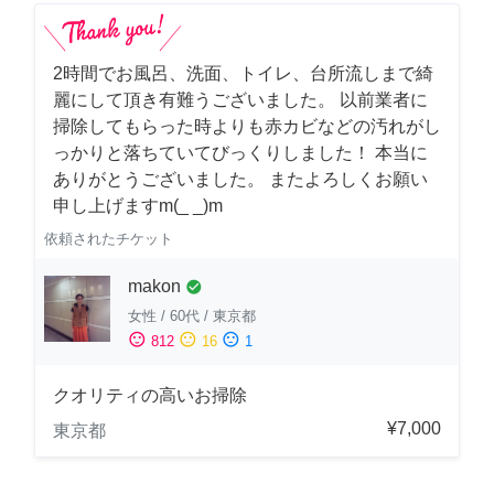
2時間でお風呂、洗面、トイレ、台所流しまで綺
麗にして頂き有難うございました。 以前業者に
掃除してもらった時よりも赤カビなどの汚れがし
っかりと落ちていてびっくりしました！ 本当に
ありがとうございました。 またよろしくお願い
申し上げますm(_ _)m
依頼されたチケット
makon
check_circle
女性
/
60代
/
東京都
sentiment_satisfied
sentiment_neutral
sentiment_dissatisfied
812
16
1
クオリティの高いお掃除
¥7,000
東京都