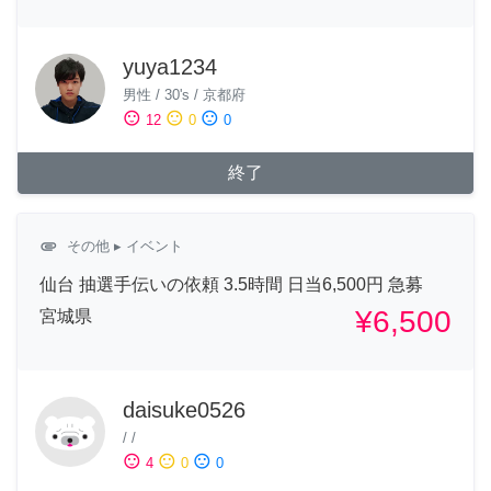
yuya1234
男性
/
30's
/
京都府
sentiment_satisfied
sentiment_neutral
sentiment_dissatisfied
12
0
0
終了
attachment
その他
▸ イベント
仙台 抽選手伝いの依頼 3.5時間 日当6,500円 急募
¥6,500
宮城県
daisuke0526
/
/
sentiment_satisfied
sentiment_neutral
sentiment_dissatisfied
4
0
0