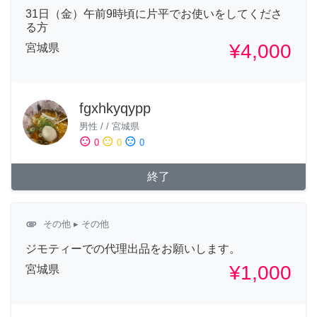
31日（金）午前9時頃に片平でお使いをしてくださ
る方
¥4,000
宮城県
fgxhkyqypp
男性
/
/
宮城県
sentiment_satisfied
sentiment_neutral
sentiment_dissatisfied
0
0
0
終了
attachment
その他
▸ その他
ジモティーでの代理出品をお願いします。
¥1,000
宮城県