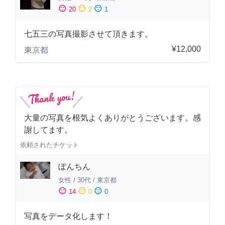
sentiment_satisfied
sentiment_neutral
sentiment_dissatisfied
20
2
1
七五三の写真撮影させて頂きます。
¥12,000
東京都
大量の写真を根気よくありがとうございます。感
謝してます。
依頼されたチケット
ぽんちん
女性
/
30代
/
東京都
sentiment_satisfied
sentiment_neutral
sentiment_dissatisfied
14
0
0
写真をデータ化します！