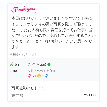
本日はありがとうございました✨ すごく丁寧に
そしてクオリティの高い写真を撮って頂けまし
た。 またお人柄も良く責任を持ってお仕事に臨
んでいただけたので、安心してお任せすることが
できました。 またぜひお願いしたいと思ってい
ます！
依頼されたチケット
むぎ(Mugi)
check_circle
女性
/
30代
/
東京都
sentiment_satisfied
sentiment_neutral
sentiment_dissatisfied
21
1
0
写真撮影いたします
¥5,000
東京都