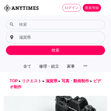
ログイン
新規登録
search
place
検索
more_horiz
全て
修理・組立
家事
TOP
▸
リクエスト
▸
滋賀県
▸
写真・動画制作
▸
ビデ
オ制作