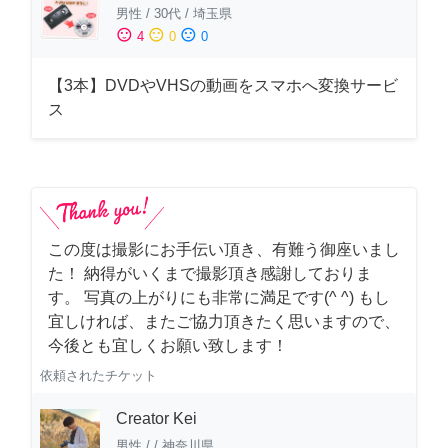
男性
/
30代
/
埼玉県
sentiment_satisfied
sentiment_neutral
sentiment_dissatisfied
4
0
0
【3本】DVDやVHSの動画をスマホへ変換サービ
ス
この度は撮影にお手伝い頂き、有難う御座いまし
た！ 納得がいくまで撮影頂き感謝しておりま
す。 写真の上がりにも非常に満足です(^ ^) もし
宜しければ、またご協力頂きたく思いますので、
今後とも宜しくお願い致します！
依頼されたチケット
Creator Kei
男性
/
/
神奈川県