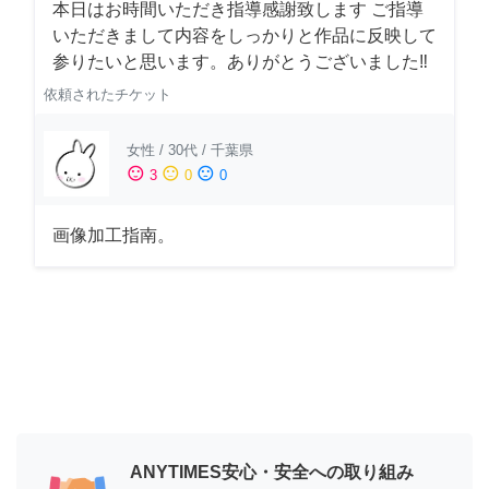
本日はお時間いただき指導感謝致します ご指導
いただきまして内容をしっかりと作品に反映して
参りたいと思います。ありがとうございました‼️
依頼されたチケット
女性
/
30代
/
千葉県
sentiment_satisfied
sentiment_neutral
sentiment_dissatisfied
3
0
0
画像加工指南。
ANYTIMES安心・安全への取り組み