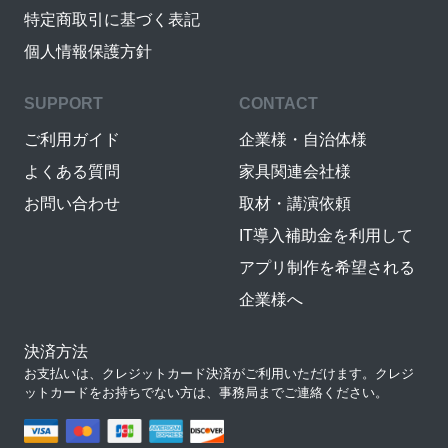
特定商取引に基づく表記
個人情報保護方針
SUPPORT
CONTACT
ご利用ガイド
企業様・自治体様
よくある質問
家具関連会社様
お問い合わせ
取材・講演依頼
IT導入補助金を利用して
アプリ制作を希望される
企業様へ
決済方法
お支払いは、クレジットカード決済がご利用いただけます。クレジ
ットカードをお持ちでない方は、事務局までご連絡ください。