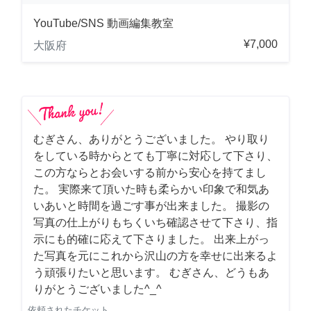
YouTube/SNS 動画編集教室
¥7,000
大阪府
むぎさん、ありがとうございました。 やり取り
をしている時からとても丁寧に対応して下さり、
この方ならとお会いする前から安心を持てまし
た。 実際来て頂いた時も柔らかい印象で和気あ
いあいと時間を過ごす事が出来ました。 撮影の
写真の仕上がりもちくいち確認させて下さり、指
示にも的確に応えて下さりました。 出来上がっ
た写真を元にこれから沢山の方を幸せに出来るよ
う頑張りたいと思います。 むぎさん、どうもあ
りがとうございました^_^
依頼されたチケット