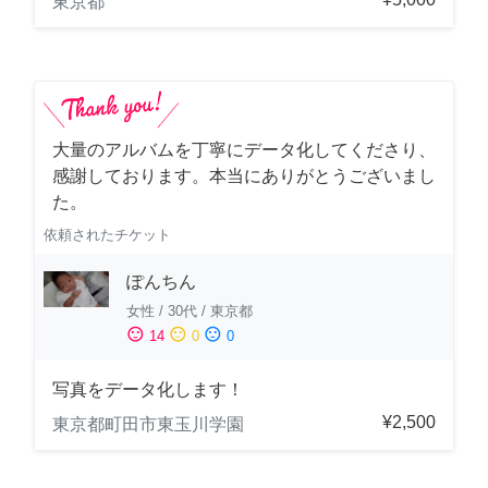
東京都
大量のアルバムを丁寧にデータ化してくださり、
感謝しております。本当にありがとうございまし
た。
依頼されたチケット
ぽんちん
女性
/
30代
/
東京都
sentiment_satisfied
sentiment_neutral
sentiment_dissatisfied
14
0
0
写真をデータ化します！
¥2,500
東京都町田市東玉川学園