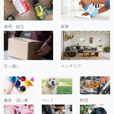
修理・組立
家事
引っ越し
インテリア
趣味・習い事
ペット
料理