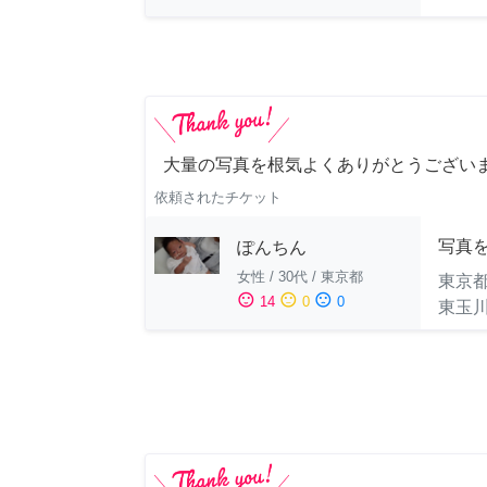
大量の写真を根気よくありがとうござい
依頼されたチケット
写真
ぽんちん
女性
/
30代
/
東京都
東京
sentiment_satisfied
sentiment_neutral
sentiment_dissatisfied
14
0
0
東玉