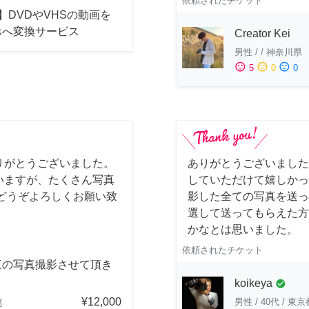
依頼されたチケット
】DVDやVHSの動画を
ホへ変換サービス
Creator Kei
男性
/
/
神奈川県
sentiment_satisfied
sentiment_neutral
sentiment_dissatisfied
5
0
0
りがとうございました。
ありがとうございました
いますが、たくさん写真
していただけて嬉しかっ
どうぞよろしくお願い致
影した全ての写真を送っ
選して送ってもらえた方
かなとは思いました。
依頼されたチケット
三の写真撮影させて頂き
。
koikeya
check_circle
¥12,000
男性
/
40代
/
東京
都