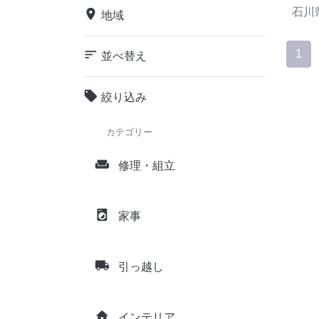
石川
place
地域
sort
1
並べ替え
local_offer
絞り込み
カテゴリー
weekend
修理・組立
local_laundry_service
家事
local_shipping
引っ越し
home
インテリア