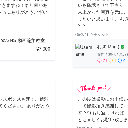
いきますね！また何かあ
いち確認させて下さり、
本当にありがとうござい
来上がった写真を元にこ
りたいと思います。 む
^_^
依頼されたチケット
ube/SNS 動画編集教室
むぎ(Mugi)
check_circle
¥7,000
府
女性
/
30代
/
東京
sentiment_satisfied
sentiment_neutral
sentiment_dissatisfied
21
1
0
レスポンスも速く、信頼
この度は撮影にお手伝い
てください。 ありがとう
まで撮影頂き感謝してお
す(^ ^) もし宜しけ
とも宜しくお願い致しま