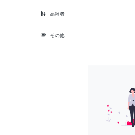
escalator_warning
高齢者
attachment
その他