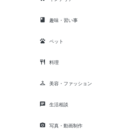
class
趣味・習い事
pets
ペット
restaurant
料理
checkroom
美容・ファッション
chat
生活相談
camera_alt
写真・動画制作