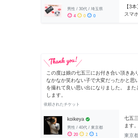
【3本
男性
/
30代
/
埼玉県
スマ
sentiment_satisfied
sentiment_neutral
sentiment_dissatisfied
4
0
0
この度は娘の七五三にお付き合い頂きあ
なかなか笑わない子で大変だったかと思
を撮れて良い思い出になりました。 また
します。
依頼されたチケット
七五
koikeya
check_circle
ます
男性
/
40代
/
東京都
sentiment_satisfied
sentiment_neutral
sentiment_dissatisfied
20
2
1
東京