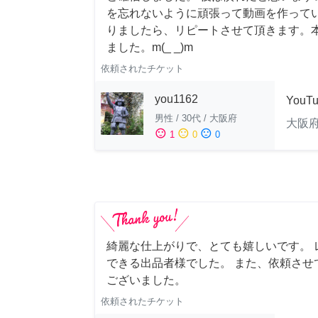
を忘れないように頑張って動画を作って
りましたら、リピートさせて頂きます。
ました。m(_ _)m
依頼されたチケット
you1162
YouT
男性
/
30代
/
大阪府
大阪
sentiment_satisfied
sentiment_neutral
sentiment_dissatisfied
1
0
0
綺麗な仕上がりで、とても嬉しいです。 
できる出品者様でした。 また、依頼させ
ございました。
依頼されたチケット