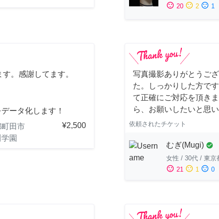
sentiment_satisfied
sentiment_neutral
sentiment_dissatisfied
20
2
1
ます。感謝してます。
写真撮影ありがとうござ
た。しっかりした方です
て正確にご対応を頂きま
ら、お願いしたいと思い
をデータ化します！
依頼されたチケット
¥2,500
都町田市
川学園
むぎ(Mugi)
check_circle
女性
/
30代
/
東京
sentiment_satisfied
sentiment_neutral
sentiment_dissatisfied
21
1
0