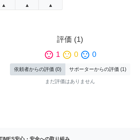
▲
▲
▲
評価
(
1
)
sentiment_satisfied
1
sentiment_neutral
0
sentiment_dissatisfied
0
依頼者からの評価
(
0
)
サポーターからの評価
(
1
)
まだ評価はありません
YTIMES安心・安全への取り組み