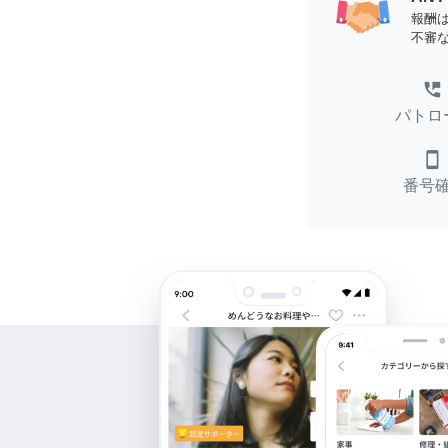
報酬
不審
perm_phone_msg
パトロ
smartphone
番号