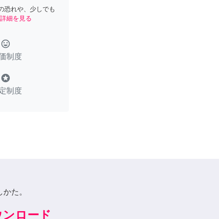
の恐れや、少しでも
詳細を見る
tag_faces
価制度
stars
定制度
しかた。
ダウンロード