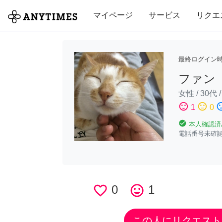
全て
修理・組立
家事
引っ越し
マイページ
サービス
リクエ
最終ログイン
ファン
女性
/
30代
sentiment_satisfied
sentiment_neutral
sentiment_di
1
0
check_circle
本人確認済
電話番号未確
favorite_border
0
tag_faces
1
この人にリクエスト