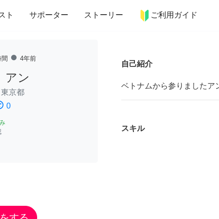
more_horiz
インテリア
趣味・習い事
ペット
料理
スト
サポーター
ストーリー
ご利用ガイド
fiber_manual_record
時間
4年前
自己紹介
 アン
ベトナムから参りましたア
/
東京都
ssatisfied
0
み
スキル
認
をする