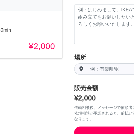
min
¥2,000
場所
room
販売金額
¥2,000
依頼相談後、メッセージで依頼者
依頼相談が承認されると、前払い
なります。