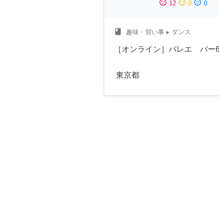
sentiment_satisfied
sentiment_neutral
sentiment_dissatisfied
12
0
0
class
趣味・習い事
▸ ダンス
［オンライン］バレエ バー60
東京都