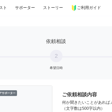
more_horiz
インテリア
趣味・習い事
ペット
料理
スト
サポーター
ストーリー
ご利用ガイド
依頼相談
2
希望日時
アサポーター
ご依頼相談内容
何か聞きたいことがあれば
（文字数は500字以内）