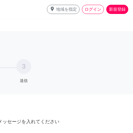
place
地域を指定
ログイン
新規登録
3
送信
メッセージを入れてください