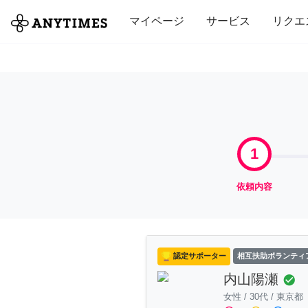
全て
修理・組立
家事
引っ越し
マイページ
サービス
リクエ
1
依頼内容
認定サポーター
相互扶助ボランティ
内山陽瀬
check_circle
女性
/
30代
/
東京都