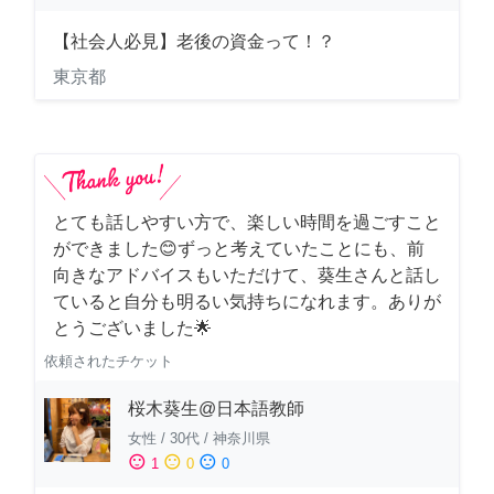
【社会人必見】老後の資金って！？
東京都
とても話しやすい方で、楽しい時間を過ごすこと
ができました😊ずっと考えていたことにも、前
向きなアドバイスもいただけて、葵生さんと話し
ていると自分も明るい気持ちになれます。ありが
とうございました🌟
依頼されたチケット
桜木葵生@日本語教師
女性
/
30代
/
神奈川県
sentiment_satisfied
sentiment_neutral
sentiment_dissatisfied
1
0
0