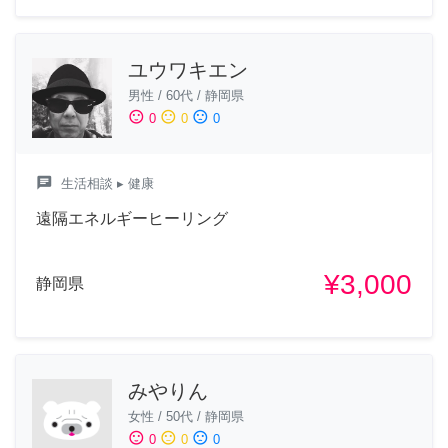
ユウワキエン
男性
/
60代
/
静岡県
sentiment_satisfied
sentiment_neutral
sentiment_dissatisfied
0
0
0
chat
生活相談
▸ 健康
遠隔エネルギーヒーリング
¥3,000
静岡県
みやりん
女性
/
50代
/
静岡県
sentiment_satisfied
sentiment_neutral
sentiment_dissatisfied
0
0
0