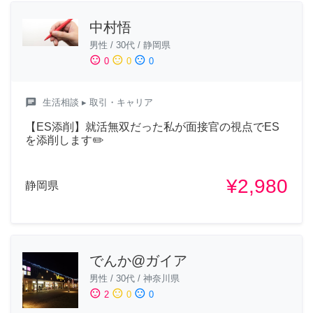
中村悟
男性
/
30代
/
静岡県
sentiment_satisfied
sentiment_neutral
sentiment_dissatisfied
0
0
0
chat
生活相談
▸ 取引・キャリア
【ES添削】就活無双だった私が面接官の視点でES
を添削します✏️
¥2,980
静岡県
でんか@ガイア
男性
/
30代
/
神奈川県
sentiment_satisfied
sentiment_neutral
sentiment_dissatisfied
2
0
0