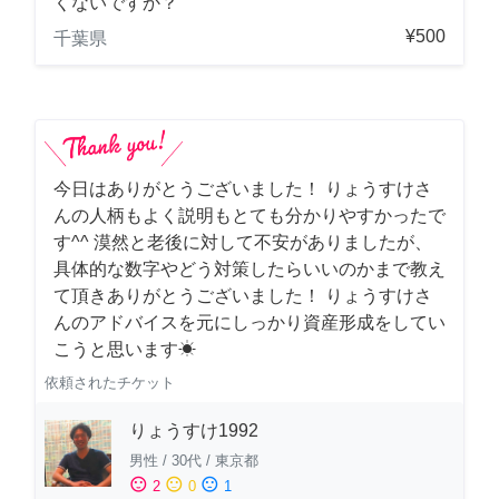
くないですか？
¥500
千葉県
今日はありがとうございました！ りょうすけさ
んの人柄もよく説明もとても分かりやすかったで
す^^ 漠然と老後に対して不安がありましたが、
具体的な数字やどう対策したらいいのかまで教え
て頂きありがとうございました！ りょうすけさ
んのアドバイスを元にしっかり資産形成をしてい
こうと思います☀︎
依頼されたチケット
りょうすけ1992
男性
/
30代
/
東京都
sentiment_satisfied
sentiment_neutral
sentiment_dissatisfied
2
0
1