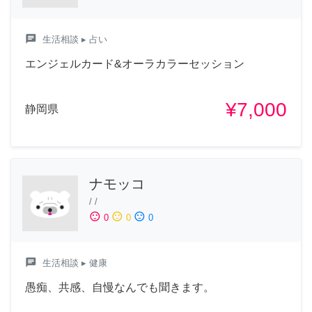
chat
生活相談
▸ 占い
エンジェルカード&オーラカラーセッション
¥7,000
静岡県
ナモッコ
/
/
sentiment_satisfied
sentiment_neutral
sentiment_dissatisfied
0
0
0
chat
生活相談
▸ 健康
愚痴、共感、自慢なんでも聞きます。