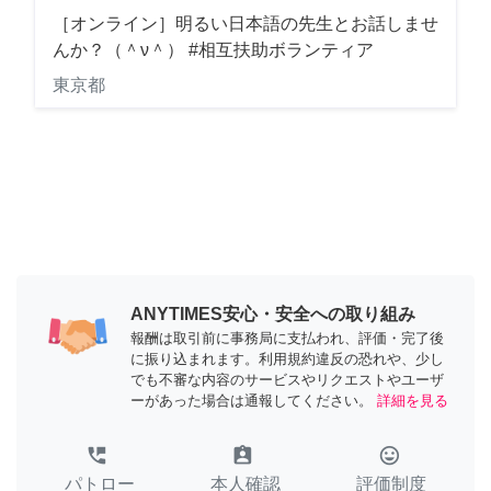
［オンライン］明るい日本語の先生とお話しませ
んか？（＾ν＾） #相互扶助ボランティア
東京都
ANYTIMES安心・安全への取り組み
報酬は取引前に事務局に支払われ、評価・完了後
に振り込まれます。利用規約違反の恐れや、少し
でも不審な内容のサービスやリクエストやユーザ
ーがあった場合は通報してください。
詳細を見る
perm_phone_msg
assignment_ind
tag_faces
パトロー
本人確認
評価制度