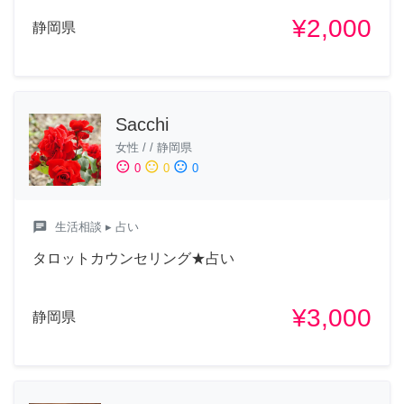
¥2,000
静岡県
Sacchi
女性
/
/
静岡県
sentiment_satisfied
sentiment_neutral
sentiment_dissatisfied
0
0
0
chat
生活相談
▸ 占い
タロットカウンセリング★占い
¥3,000
静岡県