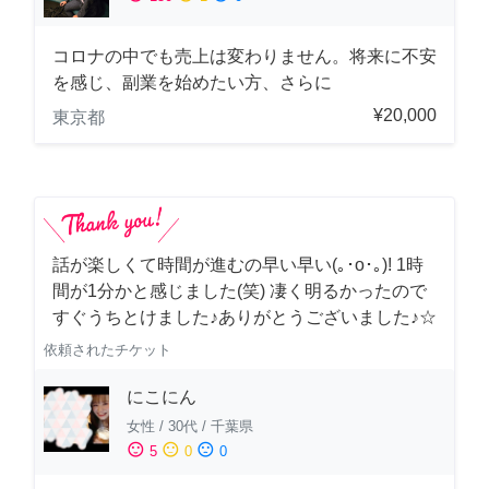
コロナの中でも売上は変わりません。将来に不安
を感じ、副業を始めたい方、さらに
¥20,000
東京都
話が楽しくて時間が進むの早い早い(｡･о･｡)! 1時
間が1分かと感じました(笑) 凄く明るかったので
すぐうちとけました♪ありがとうございました♪☆
依頼されたチケット
にこにん
女性
/
30代
/
千葉県
sentiment_satisfied
sentiment_neutral
sentiment_dissatisfied
5
0
0