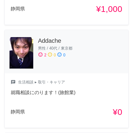
¥1,000
静岡県
Addache
男性
/
40代
/
東京都
sentiment_satisfied
sentiment_neutral
sentiment_dissatisfied
2
0
0
chat
生活相談
▸ 取引・キャリア
就職相談にのります！(旅館業)
¥0
静岡県