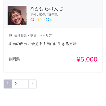
なかはらけんじ
男性
/
50代
/
静岡県
sentiment_satisfied
sentiment_neutral
sentiment_dissatisfied
1
0
0
chat
生活相談
▸ 取引・キャリア
本当の自分に会える！自由に生きる方法
¥5,000
静岡県
1
2
...
»