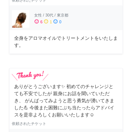
依頼されたチケット
女性
/
30代
/
東京都
sentiment_satisfied
sentiment_neutral
sentiment_dissatisfied
6
1
0
全身をアロマオイルでトリートメントをいたしま
す。
ありがとうございます✨ 初めてのチャレンジと
ても不安でしたが 親身にお話を聞いていただ
き、 がんばってみようと思う勇気が湧いてきま
した💪 今後また困難にぶち当たったらアドバイ
スを是非よろしくお願いいたします☺️
依頼されたチケット