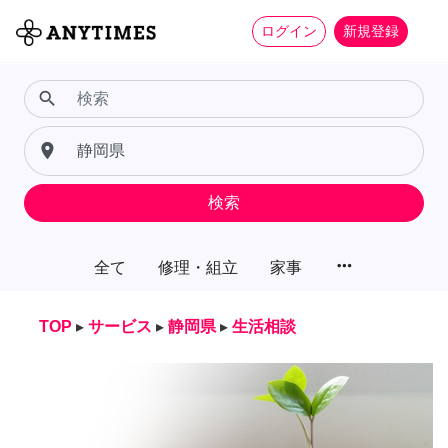
ログイン
新規登録
search
place
検索
more_horiz
全て
修理・組立
家事
TOP
▸
サービス
▸
静岡県
▸
生活相談