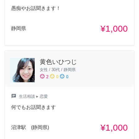
愚痴やお話聞きます！
¥1,000
静岡県
黄色いひつじ
女性
/
30代
/
静岡県
sentiment_satisfied
sentiment_neutral
sentiment_dissatisfied
2
0
0
chat
生活相談
▸ 恋愛
何でもお話聞きます
¥1,000
沼津駅 (静岡県)