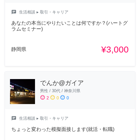
chat
生活相談
▸ 取引・キャリア
あなたの本当にやりたいことは何ですか？(ハートグ
ラムセミナー)
¥3,000
静岡県
でんか@ガイア
男性
/
30代
/
神奈川県
sentiment_satisfied
sentiment_neutral
sentiment_dissatisfied
2
0
0
chat
生活相談
▸ 取引・キャリア
ちょっと変わった模擬面接します(就活・転職)