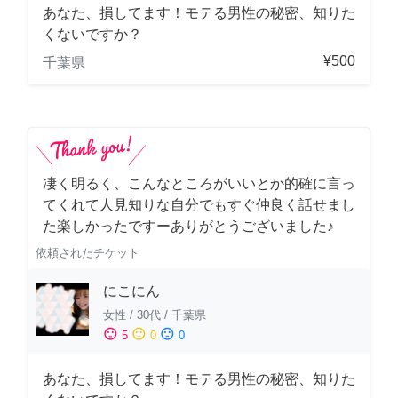
あなた、損してます！モテる男性の秘密、知りた
くないですか？
¥500
千葉県
凄く明るく、こんなところがいいとか的確に言っ
てくれて人見知りな自分でもすぐ仲良く話せまし
た楽しかったですーありがとうございました♪
依頼されたチケット
にこにん
女性
/
30代
/
千葉県
sentiment_satisfied
sentiment_neutral
sentiment_dissatisfied
5
0
0
あなた、損してます！モテる男性の秘密、知りた