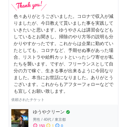
色々ありがとうございました。コロナで収入が減
りましたが、今日教えて貰いました事を実践して
いきたいと思います。ゆうやさんは講習会なども
しているとお聞きし、掃除のやり方等の説明も分
かりやすかったです。これからは企業に勤めてい
たとしても、コロナなど、予期せぬ事があった場
合、リストラや給料カットといったシワ寄せが私
たちを襲います。ですが、フリーランスとして自
分の力で稼ぐ、生きる事が出来るように今回なり
ました。本当にお世話になりました。ありがとう
ございます。これからもアフターフォローなどで
も宜しくお願い致します。
依頼されたチケット
ゆうやクリーン
check_circle
男性
/
40代
/
東京都
sentiment_satisfied
sentiment_neutral
sentiment_dissatisfied
150
1
0