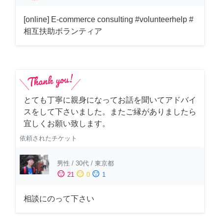
[online] E-commerce consulting #volunteerhelp #
相互扶助ボランティア
とても丁寧に親身になってお話を聞いてアドバイ
スをして下さいました。またご縁がありましたら
宜しくお願い致します。
依頼されたチケット
男性
/
30代
/
東京都
sentiment_satisfied
sentiment_neutral
sentiment_dissatisfied
21
0
1
相談にのって下さい