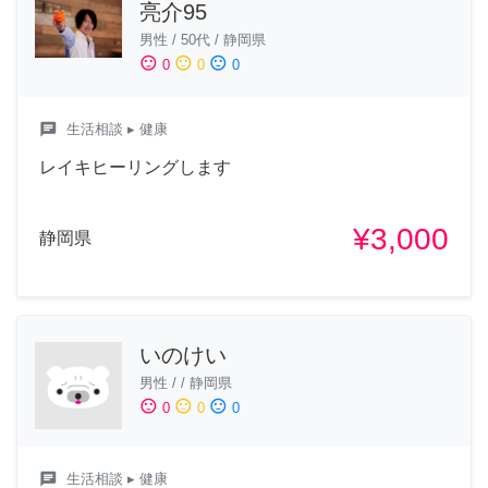
亮介95
男性
/
50代
/
静岡県
sentiment_satisfied
sentiment_neutral
sentiment_dissatisfied
0
0
0
chat
生活相談
▸ 健康
レイキヒーリングします
¥3,000
静岡県
いのけい
男性
/
/
静岡県
sentiment_satisfied
sentiment_neutral
sentiment_dissatisfied
0
0
0
chat
生活相談
▸ 健康