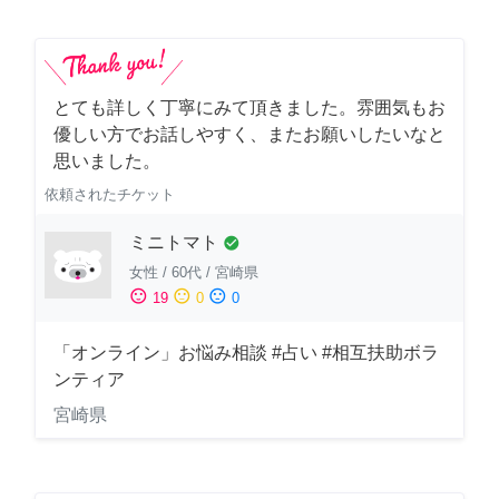
とても詳しく丁寧にみて頂きました。雰囲気もお
優しい方でお話しやすく、またお願いしたいなと
思いました。
依頼されたチケット
ミニトマト
check_circle
女性
/
60代
/
宮崎県
sentiment_satisfied
sentiment_neutral
sentiment_dissatisfied
19
0
0
「オンライン」お悩み相談 #占い #相互扶助ボラ
ンティア
宮崎県