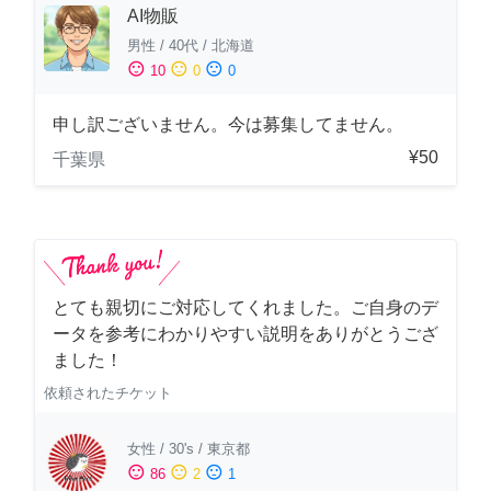
AI物販
男性
/
40代
/
北海道
sentiment_satisfied
sentiment_neutral
sentiment_dissatisfied
10
0
0
申し訳ございません。今は募集してません。
¥50
千葉県
とても親切にご対応してくれました。ご自身のデ
ータを参考にわかりやすい説明をありがとうござ
ました！
依頼されたチケット
女性
/
30's
/
東京都
sentiment_satisfied
sentiment_neutral
sentiment_dissatisfied
86
2
1