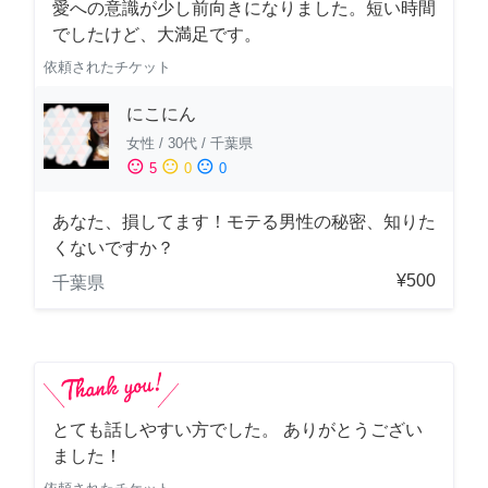
愛への意識が少し前向きになりました。短い時間
でしたけど、大満足です。
依頼されたチケット
にこにん
女性
/
30代
/
千葉県
sentiment_satisfied
sentiment_neutral
sentiment_dissatisfied
5
0
0
あなた、損してます！モテる男性の秘密、知りた
くないですか？
¥500
千葉県
とても話しやすい方でした。 ありがとうござい
ました！