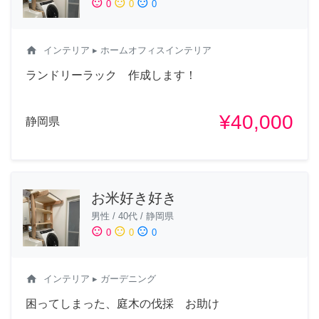
sentiment_satisfied
sentiment_neutral
sentiment_dissatisfied
0
0
0
home
インテリア
▸ ホームオフィスインテリア
ランドリーラック 作成します！
¥40,000
静岡県
お米好き好き
男性
/
40代
/
静岡県
sentiment_satisfied
sentiment_neutral
sentiment_dissatisfied
0
0
0
home
インテリア
▸ ガーデニング
困ってしまった、庭木の伐採 お助け