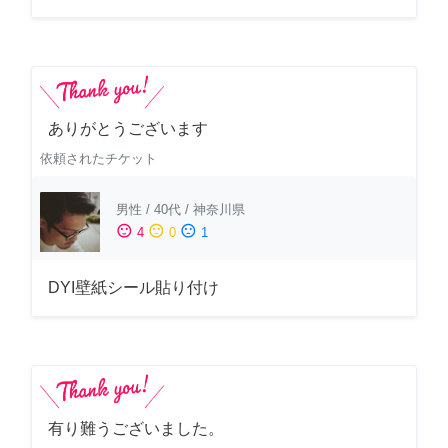
ありがとうございます
依頼されたチケット
男性
/
40代
/
神奈川県
sentiment_satisfied
sentiment_neutral
sentiment_dissatisfied
4
0
1
DYI壁紙シール貼り付け
有り難うございました。