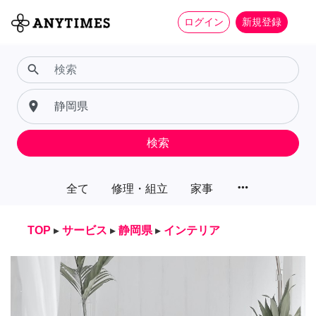
ログイン
新規登録
search
place
検索
more_horiz
全て
修理・組立
家事
TOP
▸
サービス
▸
静岡県
▸
インテリア