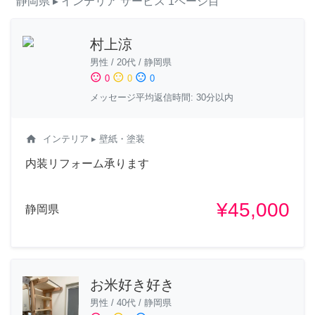
静岡県
▸ インテリア
サービス
1ページ目
村上涼
男性
/
20代
/
静岡県
sentiment_satisfied
sentiment_neutral
sentiment_dissatisfied
0
0
0
メッセージ平均返信時間: 30分以内
home
インテリア
▸ 壁紙・塗装
内装リフォーム承ります
¥45,000
静岡県
お米好き好き
男性
/
40代
/
静岡県