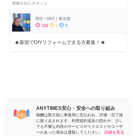
依頼されたチケット
男性
/
60代
/
東京都
sentiment_satisfied
sentiment_neutral
sentiment_dissatisfied
219
1
3
★新宿でDIYリフォームできる方募集！★
ANYTIMES安心・安全への取り組み
報酬は取引前に事務局に支払われ、評価・完了後
に振り込まれます。利用規約違反の恐れや、少し
でも不審な内容のサービスやリクエストやユーザ
ーがあった場合は通報してください。
詳細を見る