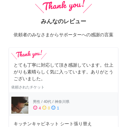
みんなのレビュー
依頼者のみなさまからサポーターへの感謝の言葉
とても丁寧に対応して頂き感謝しています。仕上
がりも素晴らしく気に入っています。ありがとう
ございました。
依頼されたチケット
男性
/
40代
/
神奈川県
sentiment_satisfied
sentiment_neutral
sentiment_dissatisfied
4
0
1
キッチンキャビネット シート張り替え