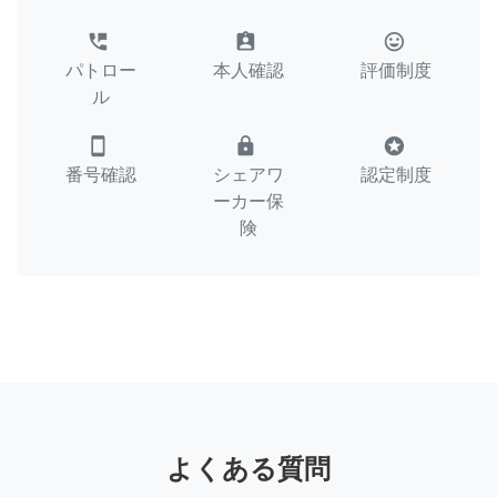
perm_phone_msg
assignment_ind
tag_faces
パトロー
本人確認
評価制度
ル
smartphone
lock
stars
番号確認
シェアワ
認定制度
ーカー保
険
よくある質問