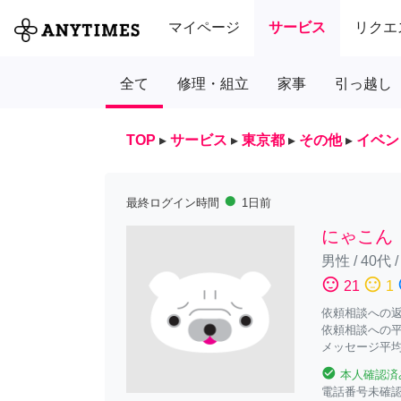
マイページ
サービス
リクエ
全て
修理・組立
家事
引っ越し
TOP
▸
サービス
▸
東京都
▸
その他
▸
イベン
fiber_manual_record
最終ログイン時間
1日前
にゃこん
男性
/
40代
sentiment_satisfied
sentiment_neutral
sent
21
1
依頼相談への返答
依頼相談への平
メッセージ平均
check_circle
本人確認済
電話番号未確