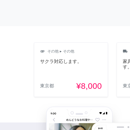
attachment
local_shipping
その他
▸ その他
サクラ対応します。
家
す
¥8,000
東京都
東