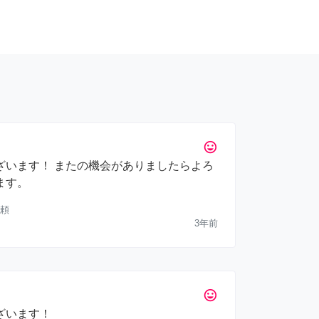
tag_faces
ざいます！ またの機会がありましたらよろ
ます。
頼
3年前
tag_faces
ざいます！