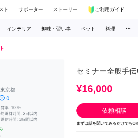
スト
サポーター
ストーリー
ご利用ガイド
more_horiz
インテリア
趣味・習い事
ペット
料理
ト
セミナー全般手伝
¥16,000
/
東京都
iment_dissatisfied
0
率: 100%
依頼相談
均返答時間: 2日以内
返信時間: 3時間以内
まずは話を聞いてみるだけでもOK
み
認