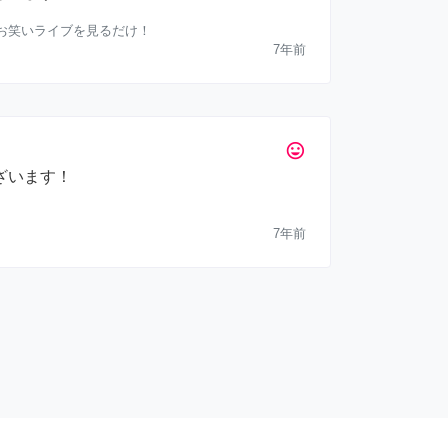
てお笑いライブを見るだけ！
7年前
tag_faces
ざいます！
7年前