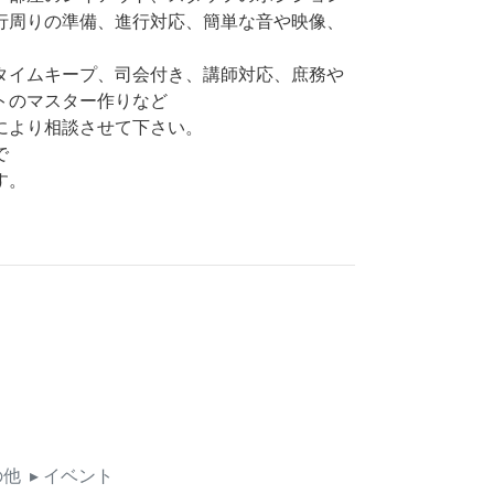
行周りの準備、進行対応、簡単な音や映像、
タイムキープ、司会付き、講師対応、庶務や
トのマスター作りなど
により相談させて下さい。
で
す。
の他
▸ イベント