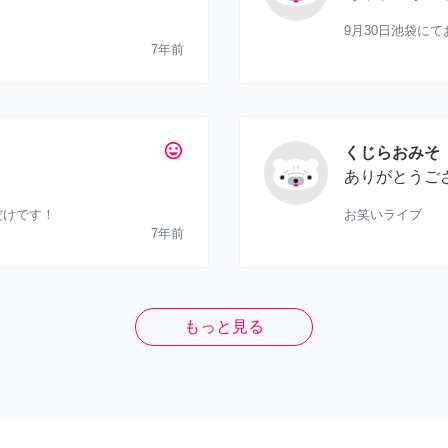
9月30日池袋に
7年前
tag_faces
くじらおみそ
ありがとうご
だけです！
お笑いライブ
7年前
もっと見る