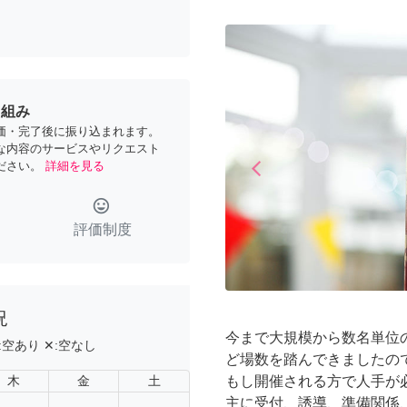
り組み
価・完了後に振り込まれます。
な内容のサービスやリクエスト
arrow_back_ios
ださい。
詳細を見る
Previous
tag_faces
評価制度
況
今まで大規模から数名単位
:
空あり
✕:
空なし
ど場数を踏んできましたの
木
金
土
もし開催される方で人手が
主に受付、誘導、準備関係