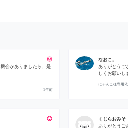
tag_faces
なおこ。
た機会がありましたら、是
ありがとうご
しくお願いし
にゃんこ様専用依
1年前
tag_faces
くじらおみそ
ありがとうご