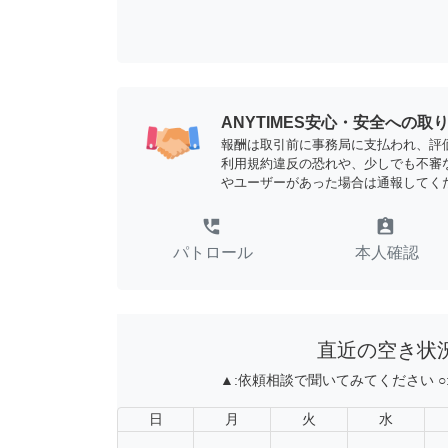
ANYTIMES安心・安全への取
報酬は取引前に事務局に支払われ、評
利用規約違反の恐れや、少しでも不審
やユーザーがあった場合は通報してく
perm_phone_msg
assignment_ind
パトロール
本人確認
直近の空き状
▲:
依頼相談で聞いてみてください
○
日
月
火
水