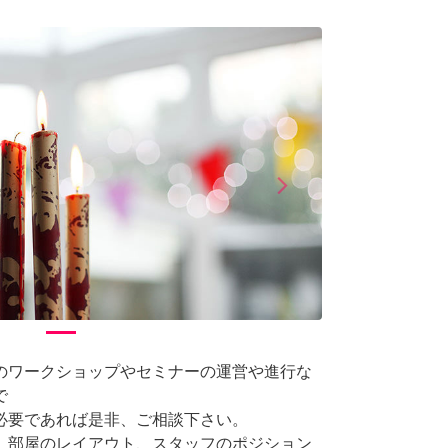
arrow_forward_ios
Next
のワークショップやセミナーの運営や進行な
で
必要であれば是非、ご相談下さい。
、部屋のレイアウト、スタッフのポジション