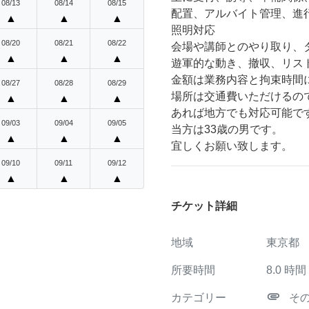
08/13
08/14
08/15
配置、アルバイト管理、進
▲
▲
▲
照明対応
08/20
08/21
08/22
会場や講師とのやり取り、
▲
▲
▲
遊軍的な動き、撤収、リス
金額は業務内容と拘束時間
08/27
08/28
08/29
場所は交通費いただけるの
▲
▲
▲
あれば地方でも対応可能で
09/03
09/04
09/05
当方は33歳の男です。
▲
▲
▲
宜しくお願い致します。
09/10
09/11
09/12
▲
▲
▲
チケット詳細
地域
東京都
所要時間
8.0
時間
attachment
カテゴリー
そ