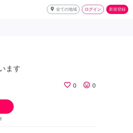
place
全ての地域
ログイン
新規登録
います
favorite_border
tag_faces
0
0
!