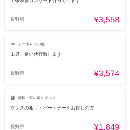
出張演奏コンサート行っています
¥3,558
長野県
attachment
その他
▸ その他
出席・遣い代行致します
¥3,574
長野県
class
趣味・習い事
▸ ダンス
ダンスの相手・パートナーをお探しの方
¥1,849
長野県