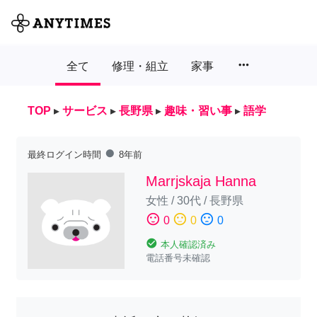
more_horiz
全て
修理・組立
家事
TOP
▸
サービス
▸
長野県
▸
趣味・習い事
▸
語学
fiber_manual_record
最終ログイン時間
8年前
Marrjskaja Hanna
女性
/
30代
/
長野県
sentiment_satisfied
sentiment_neutral
sentiment_dissatisfied
0
0
0
check_circle
本人確認済み
電話番号未確認