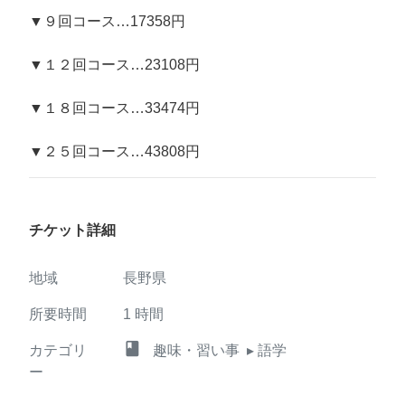
▼９回コース…17358円
▼１２回コース…23108円
▼１８回コース…33474円
▼２５回コース…43808円
チケット詳細
地域
長野県
所要時間
1
時間
class
カテゴリ
趣味・習い事
▸ 語学
ー