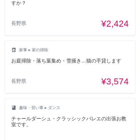
すか？
¥2,424
長野県
local_laundry_service
家事
▸ 家の掃除
お庭掃除・落ち葉集め・雪掻き…猫の手貸します
¥3,574
長野県
class
趣味・習い事
▸ ダンス
チャールダーシュ・クラッシックバレエの出張お教
室です。