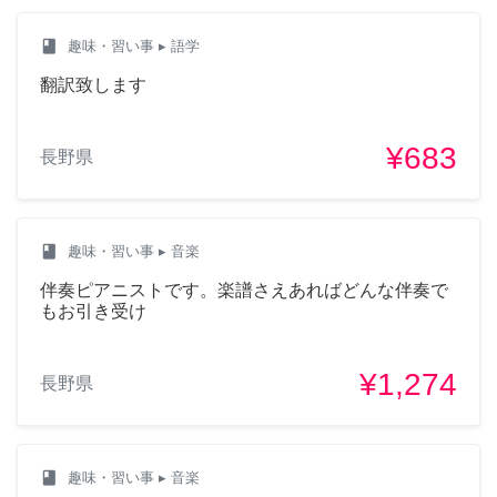
class
趣味・習い事
▸ 語学
翻訳致します
¥683
長野県
class
趣味・習い事
▸ 音楽
伴奏ピアニストです。楽譜さえあればどんな伴奏で
もお引き受け
¥1,274
長野県
class
趣味・習い事
▸ 音楽