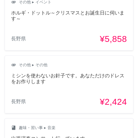
attachment
その他
▸ イベント
ホルギ・ドットル～クリスマスとお誕生日に伺いま
す～
¥5,858
長野県
attachment
その他
▸ その他
ミシンを使わないお針子です。あなただけのドレス
をお作りします
¥2,424
長野県
class
趣味・習い事
▸ 音楽