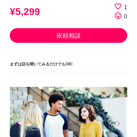
favorite_border
1
¥5,299
tag_faces
0
依頼相談
まずは話を聞いてみるだけでもOK!
arrow_back_ios
arrow_forward_ios
Previous
Next