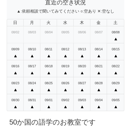
直近の空き状況
▲:
依頼相談で聞いてみてください
○:
空あり
✕:
空なし
日
月
火
水
木
金
土
08/02
08/03
08/04
08/05
08/06
08/07
08/08
▲
08/09
08/10
08/11
08/12
08/13
08/14
08/15
▲
▲
▲
▲
▲
▲
▲
08/16
08/17
08/18
08/19
08/20
08/21
08/22
▲
▲
▲
▲
▲
▲
▲
08/23
08/24
08/25
08/26
08/27
08/28
08/29
▲
▲
▲
▲
▲
▲
▲
08/30
08/31
09/01
09/02
09/03
09/04
09/05
▲
▲
▲
▲
▲
▲
▲
50か国の語学のお教室です