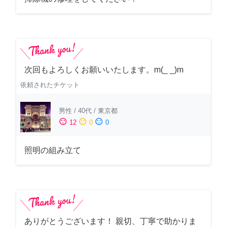
次回もよろしくお願いいたします。m(_ _)m
依頼されたチケット
男性
/
40代
/
東京都
sentiment_satisfied
sentiment_neutral
sentiment_dissatisfied
12
0
0
照明の組み立て
ありがとうございます！ 親切、丁寧で助かりま