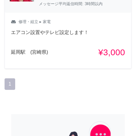
メッセージ平均返信時間: 3時間以内
weekend
修理・組立
▸ 家電
エアコン設置やテレビ設定します！
¥3,000
延岡駅 (宮崎県)
1