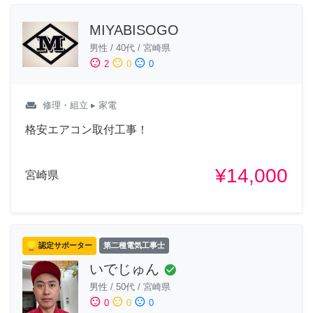
MIYABISOGO
男性
/
40代
/
宮崎県
sentiment_satisfied
sentiment_neutral
sentiment_dissatisfied
2
0
0
weekend
修理・組立
▸ 家電
格安エアコン取付工事！
¥14,000
宮崎県
認定サポーター
第二種電気工事士
いでじゅん
check_circle
男性
/
50代
/
宮崎県
sentiment_satisfied
sentiment_neutral
sentiment_dissatisfied
0
0
0