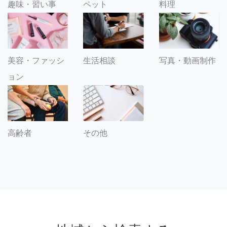
趣味・習い事
ペット
料理
美容・ファッシ
生活相談
写真・動画制作
ョン
その他
高齢者