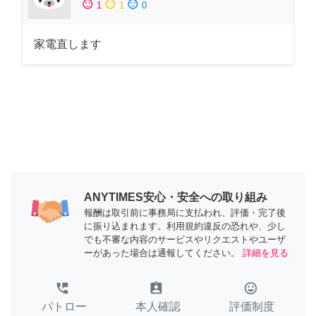
sentiment_satisfied
sentiment_neutral
sentiment_dissatisfied
1
1
0
家電直します
ANYTIMES安心・安全への取り組み
報酬は取引前に事務局に支払われ、評価・完了後
に振り込まれます。利用規約違反の恐れや、少し
でも不審な内容のサービスやリクエストやユーザ
ーがあった場合は通報してください。
詳細を見る
perm_phone_msg
assignment_ind
tag_faces
パトロー
本人確認
評価制度