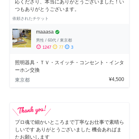
応くださり、本当にありがとうございました！い
つもありがとうございます。
依頼されたチケット
maaasa
check_circle
男性
/
60代
/
東京都
sentiment_satisfied
sentiment_neutral
sentiment_dissatisfied
1247
77
3
照明器具・ＴＶ・スイッチ・コンセント・インタ
ーホン交換
¥4,500
東京都
プロ魂で細かいところまで丁寧なお仕事で素晴ら
しいです ありがとうございました 機会あればま
たお願いします