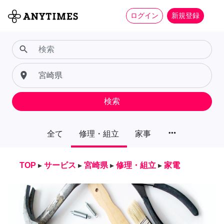
ログイン
新規登録
search
place
検索
more_horiz
全て
修理・組立
家事
TOP
▸
サービス
▸
宮崎県
▸
修理・組立
▸
家電