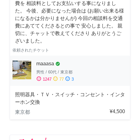
費を 相談料としてお支払いする事になりまし
た。 今後、必要になった場合は (お願い出来る様
になるかは分かりませんが) 今回の相談料を交通
費にあててくださるとの事で 安心しました。 親
切に、チャットで教えてくださり ありがとうご
ざいました。
依頼されたチケット
maaasa
check_circle
男性
/
60代
/
東京都
sentiment_satisfied
sentiment_neutral
sentiment_dissatisfied
1247
77
3
照明器具・ＴＶ・スイッチ・コンセント・インタ
ーホン交換
¥4,500
東京都