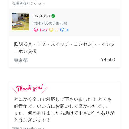
依頼されたチケット
maaasa
check_circle
男性
/
60代
/
東京都
sentiment_satisfied
sentiment_neutral
sentiment_dissatisfied
1247
77
3
照明器具・ＴＶ・スイッチ・コンセント・インタ
ーホン交換
¥4,500
東京都
とにかく全力で対応して下さいました！ とても
好青年で、いい方にお願いして良かったです。
また、何かありましたら助けて下さい^_^ ありが
とうございます！
依頼されたチケット