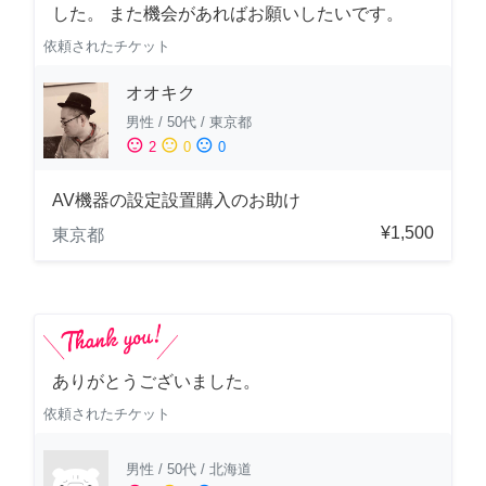
した。 また機会があればお願いしたいです。
依頼されたチケット
オオキク
男性
/
50代
/
東京都
sentiment_satisfied
sentiment_neutral
sentiment_dissatisfied
2
0
0
AV機器の設定設置購入のお助け
¥1,500
東京都
ありがとうございました。
依頼されたチケット
男性
/
50代
/
北海道