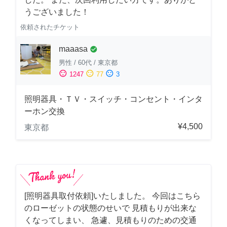
うございました！
依頼されたチケット
maaasa
check_circle
男性
/
60代
/
東京都
sentiment_satisfied
sentiment_neutral
sentiment_dissatisfied
1247
77
3
照明器具・ＴＶ・スイッチ・コンセント・インタ
ーホン交換
¥4,500
東京都
[照明器具取付依頼]いたしました。 今回はこちら
のローゼットの状態のせいで 見積もりが出来な
くなってしまい、 急遽、見積もりのための交通