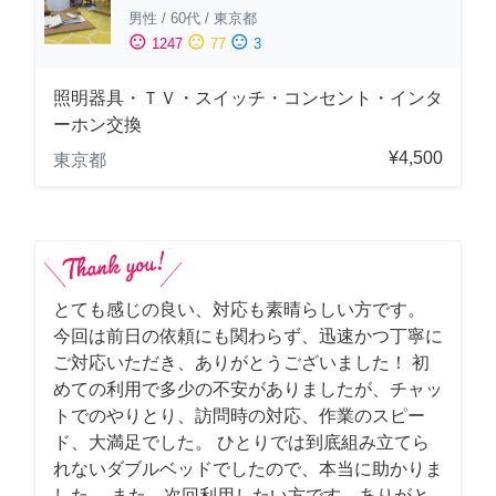
男性
/
60代
/
東京都
sentiment_satisfied
sentiment_neutral
sentiment_dissatisfied
1247
77
3
照明器具・ＴＶ・スイッチ・コンセント・インタ
ーホン交換
¥4,500
東京都
とても感じの良い、対応も素晴らしい方です。
今回は前日の依頼にも関わらず、迅速かつ丁寧に
ご対応いただき、ありがとうございました！ 初
めての利用で多少の不安がありましたが、チャッ
トでのやりとり、訪問時の対応、作業のスピー
ド、大満足でした。 ひとりでは到底組み立てら
れないダブルベッドでしたので、本当に助かりま
した。 また、次回利用したい方です。ありがと