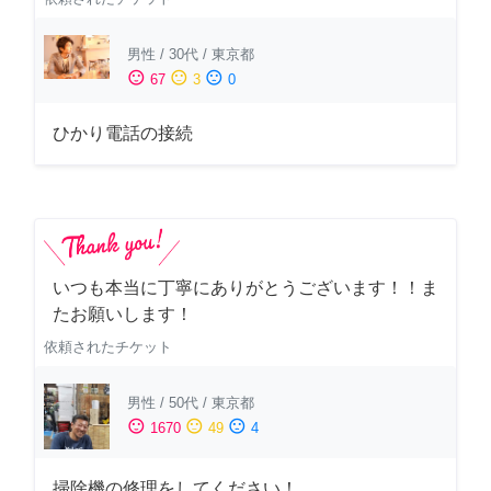
男性
/
30代
/
東京都
sentiment_satisfied
sentiment_neutral
sentiment_dissatisfied
67
3
0
ひかり電話の接続
いつも本当に丁寧にありがとうございます！！ま
たお願いします！
依頼されたチケット
男性
/
50代
/
東京都
sentiment_satisfied
sentiment_neutral
sentiment_dissatisfied
1670
49
4
掃除機の修理をしてください！