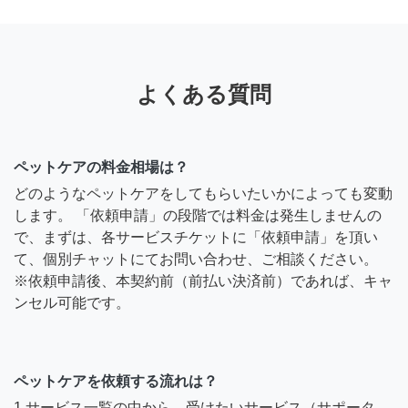
よくある質問
ペットケアの料金相場は？
どのようなペットケアをしてもらいたいかによっても変動
します。 「依頼申請」の段階では料金は発生しませんの
で、まずは、各サービスチケットに「依頼申請」を頂い
て、個別チャットにてお問い合わせ、ご相談ください。
※依頼申請後、本契約前（前払い決済前）であれば、キャ
ンセル可能です。
ペットケアを依頼する流れは？
1.サービス一覧の中から、受けたいサービス（サポータ