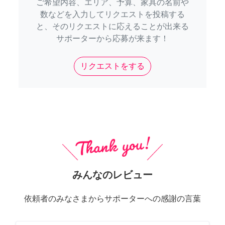
ご希望内容、エリア、予算、家具の名前や
数などを入力してリクエストを投稿する
と、そのリクエストに応えることが出来る
サポーターから応募が来ます！
リクエストをする
みんなのレビュー
依頼者のみなさまからサポーターへの感謝の言葉