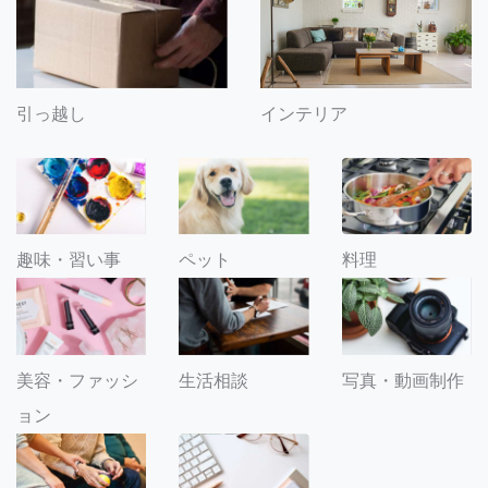
引っ越し
インテリア
趣味・習い事
ペット
料理
美容・ファッシ
生活相談
写真・動画制作
ョン