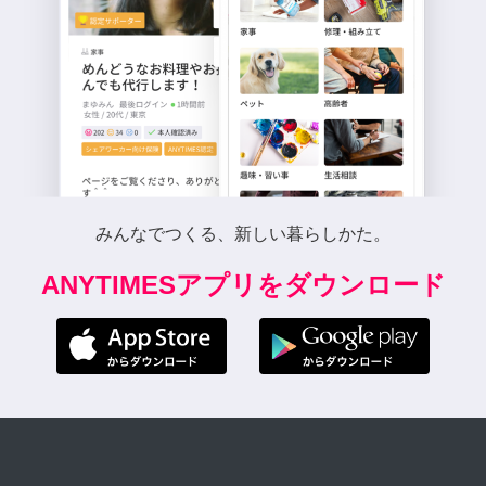
みんなでつくる、新しい暮らしかた。
ANYTIMESアプリをダウンロード