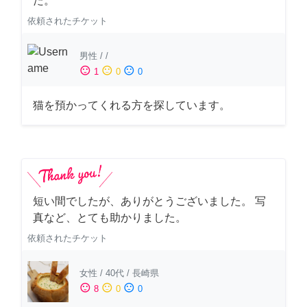
た。
依頼されたチケット
男性
/
/
sentiment_satisfied
sentiment_neutral
sentiment_dissatisfied
1
0
0
猫を預かってくれる方を探しています。
短い間でしたが、ありがとうございました。 写
真など、とても助かりました。
依頼されたチケット
女性
/
40代
/
長崎県
sentiment_satisfied
sentiment_neutral
sentiment_dissatisfied
8
0
0