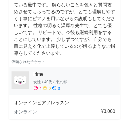
ている最中です。 解らないことを色々と質問攻
めさせてもらってるのですが、とても理解しやす
く丁寧にピアノを用いながらの説明もしてくださ
います。 性格の明るく温厚な先生で、とても優
しいです。 リピートで、今後も継続利用をする
ことにしています。 少しずつですが、自分でも
目に見える化で上達しているのが解るようなご指
導をしてくださいます。
依頼されたチケット
irime
女性
/
40代
/
東京都
sentiment_satisfied
sentiment_neutral
sentiment_dissatisfied
4
0
0
オンラインピアノレッスン
¥3,000
オンライン