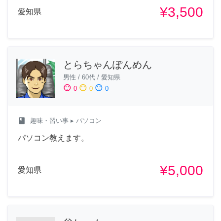
¥3,500
愛知県
とらちゃんぽんめん
男性
/
60代
/
愛知県
sentiment_satisfied
sentiment_neutral
sentiment_dissatisfied
0
0
0
class
趣味・習い事
▸ パソコン
パソコン教えます。
¥5,000
愛知県