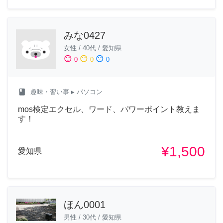
みな0427
女性
/
40代
/
愛知県
sentiment_satisfied
sentiment_neutral
sentiment_dissatisfied
0
0
0
class
趣味・習い事
▸ パソコン
mos検定エクセル、ワード、パワーポイント教えま
す！
¥1,500
愛知県
ほん0001
男性
/
30代
/
愛知県