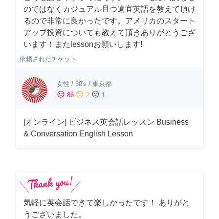
のではなくカジュアル且つ適宜英語を教えて頂け
るので非常に良かったです。アメリカのスタート
アップ投資についても教えて頂きありがとうござ
います！またlessonお願いします!
依頼されたチケット
女性
/
30's
/
東京都
sentiment_satisfied
sentiment_neutral
sentiment_dissatisfied
86
2
1
[オンライン] ビジネス英会話レッスン Business
& Conversation English Lesson
気軽に英会話できて楽しかったです！ ありがと
うございました。