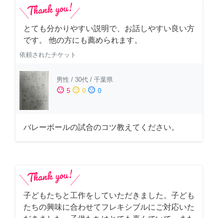
とても分かりやすい説明で、お話しやすい良い方
です。 他の方にも薦められます。
依頼されたチケット
男性
/
30代
/
千葉県
sentiment_satisfied
sentiment_neutral
sentiment_dissatisfied
5
0
0
バレーボールの試合のコツ教えてください。
子どもたちと工作をしていただきました。子ども
たちの興味に合わせてフレキシブルにご対応いた