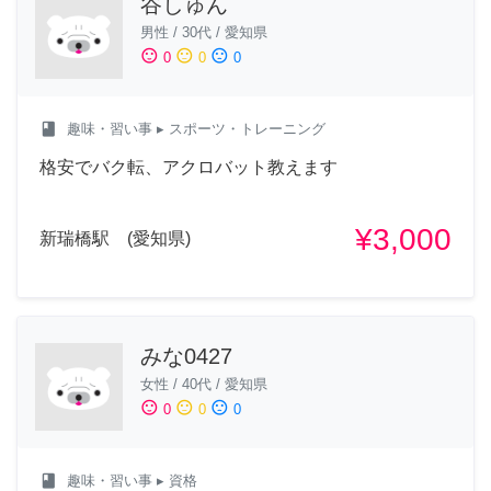
谷しゅん
男性
/
30代
/
愛知県
sentiment_satisfied
sentiment_neutral
sentiment_dissatisfied
0
0
0
class
趣味・習い事
▸ スポーツ・トレーニング
格安でバク転、アクロバット教えます
¥3,000
新瑞橋駅 (愛知県)
みな0427
女性
/
40代
/
愛知県
sentiment_satisfied
sentiment_neutral
sentiment_dissatisfied
0
0
0
class
趣味・習い事
▸ 資格