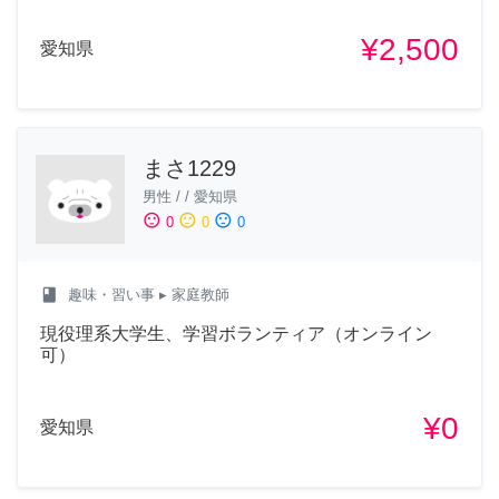
¥2,500
愛知県
まさ1229
男性
/
/
愛知県
sentiment_satisfied
sentiment_neutral
sentiment_dissatisfied
0
0
0
class
趣味・習い事
▸ 家庭教師
現役理系大学生、学習ボランティア（オンライン
可）
¥0
愛知県