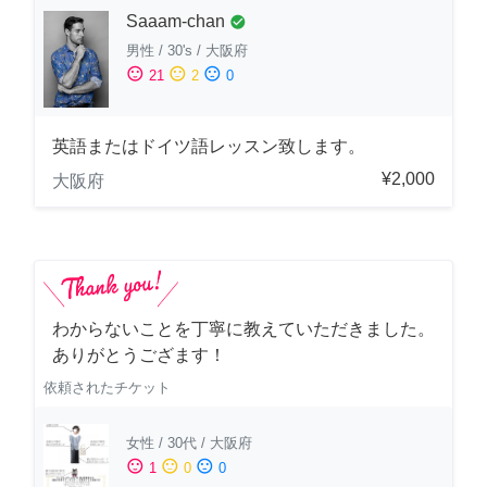
Saaam-chan
check_circle
男性
/
30's
/
大阪府
sentiment_satisfied
sentiment_neutral
sentiment_dissatisfied
21
2
0
英語またはドイツ語レッスン致します。
¥2,000
大阪府
わからないことを丁寧に教えていただきました。
ありがとうござます！
依頼されたチケット
女性
/
30代
/
大阪府
sentiment_satisfied
sentiment_neutral
sentiment_dissatisfied
1
0
0