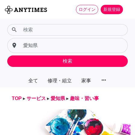
ログイン
新規登録
search
place
検索
more_horiz
全て
修理・組立
家事
TOP
▸
サービス
▸
愛知県
▸
趣味・習い事