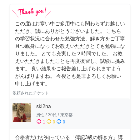
この度はお寒い中ご多用中にも関わらずお越しい
ただき、誠にありがとうございました。 こちら
の学習状況に合わせた勉強方法、解き方をご丁寧
且つ親身になってお教えいただきとても勉強にな
りました。 とても充実した２時間でした。 お教
えいただきましたことを再度復習し、試験に挑み
ます。 良い結果をご報告差し上げられますよう
がんばりますね。 今後とも是非よろしくお願い
申し上げます。
依頼されたチケット
ski2na
男性
/
30代
/
東京都
sentiment_satisfied
sentiment_neutral
sentiment_dissatisfied
1
0
0
合格者だけが知っている「簿記3級の解き方」講