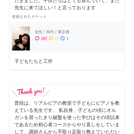
だきました。子供たちはとても喜んでいて、また
先生に来てほしい！と言っております
依頼されたチケット
女性
/
30代
/
東京都
sentiment_satisfied
sentiment_neutral
sentiment_dissatisfied
297
17
1
子どもたちと工作
普段は、リアルピアの教室で子どもにピアノを教
えている先生です。 私自身、子どもの頃にオル
ガンを習ったきり鍵盤を使った学びはその頃以来
であるため初心者コースからやり直しをしていま
して、講師さんから手取り足取り教えていただい