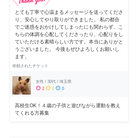
とても丁寧で心温まるメッセージを送ってくださ
り、安心してやり取りができました。 私の都合
でご迷惑をおかけしてしまったにも関わらず、こ
ちらの体調を心配してくださったり、心配りをし
ていただける素晴らしい方です。本当にありがと
うございました。 今後もぜひよろしくお願いし
ます。
依頼されたチケット
女性
/
30代
/
埼玉県
sentiment_satisfied
sentiment_neutral
sentiment_dissatisfied
2
0
0
高校生OK！４歳の子供と遊びながら運動を教え
てくれる方募集