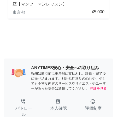
座【マンツーマンレッスン】
¥5,000
東京都
ANYTIMES安心・安全への取り組み
報酬は取引前に事務局に支払われ、評価・完了後
に振り込まれます。利用規約違反の恐れや、少し
でも不審な内容のサービスやリクエストやユーザ
ーがあった場合は通報してください。
詳細を見る
perm_phone_msg
assignment_ind
tag_faces
パトロー
本人確認
評価制度
ル