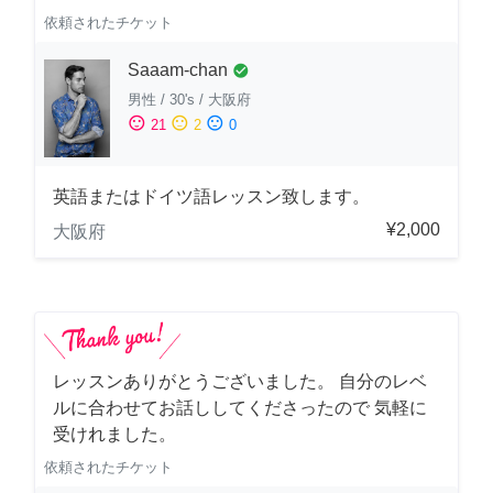
依頼されたチケット
Saaam-chan
check_circle
男性
/
30's
/
大阪府
sentiment_satisfied
sentiment_neutral
sentiment_dissatisfied
21
2
0
英語またはドイツ語レッスン致します。
¥2,000
大阪府
レッスンありがとうございました。 自分のレベ
ルに合わせてお話ししてくださったので 気軽に
受けれました。
依頼されたチケット