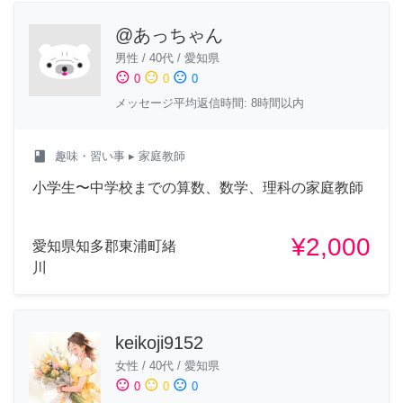
@あっちゃん
男性
/
40代
/
愛知県
sentiment_satisfied
sentiment_neutral
sentiment_dissatisfied
0
0
0
メッセージ平均返信時間: 8時間以内
class
趣味・習い事
▸ 家庭教師
小学生〜中学校までの算数、数学、理科の家庭教師
¥2,000
愛知県知多郡東浦町緒
川
keikoji9152
女性
/
40代
/
愛知県
sentiment_satisfied
sentiment_neutral
sentiment_dissatisfied
0
0
0