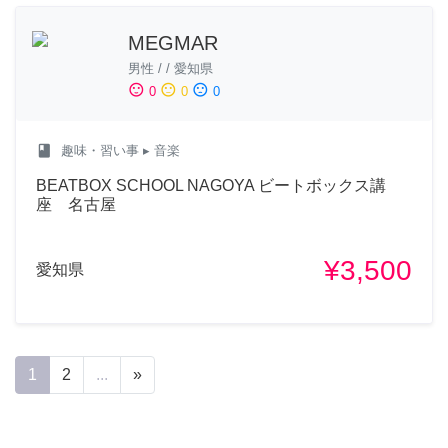
MEGMAR
男性
/
/
愛知県
sentiment_satisfied
sentiment_neutral
sentiment_dissatisfied
0
0
0
class
趣味・習い事
▸ 音楽
BEATBOX SCHOOL NAGOYA ビートボックス講
座 名古屋
¥3,500
愛知県
1
2
...
»