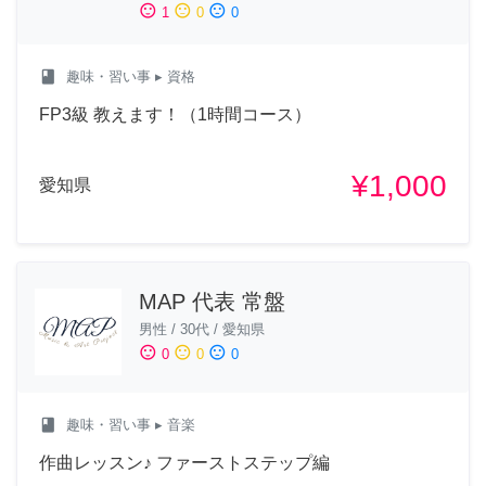
sentiment_satisfied
sentiment_neutral
sentiment_dissatisfied
1
0
0
class
趣味・習い事
▸ 資格
FP3級 教えます！（1時間コース）
¥1,000
愛知県
MAP 代表 常盤
男性
/
30代
/
愛知県
sentiment_satisfied
sentiment_neutral
sentiment_dissatisfied
0
0
0
class
趣味・習い事
▸ 音楽
作曲レッスン♪ ファーストステップ編