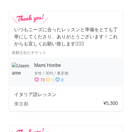
いつもニーズに合ったレッスンと準備をとても丁
寧にしてくださり、ありがとうございます！これ
からも宜しくお願い致します🙇‍♀️✨
依頼されたチケット
Mami Horibe
女性
/
30代
/
東京都
sentiment_satisfied
sentiment_neutral
sentiment_dissatisfied
73
0
0
イタリア語レッスン
¥5,300
東京都