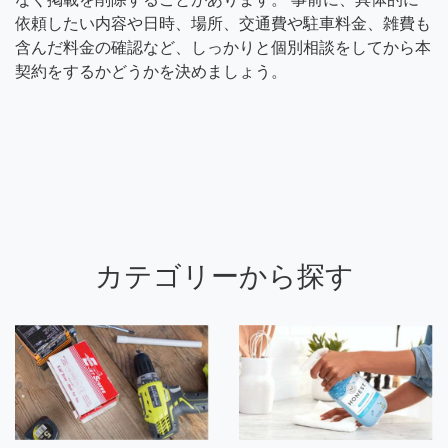
依頼したい内容や日時、場所、交通費や駐車料金、雑費も
含んだ料金の確認など、しっかりと個別相談をしてから本
契約をするかどうかを決めましょう。
カテゴリーから探す