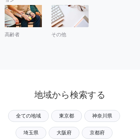
その他
高齢者
地域から検索する
全ての地域
東京都
神奈川県
埼玉県
大阪府
京都府