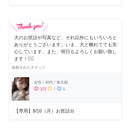
犬のお世話や写真など、それ以外にもいろいろと
ありがとうございます。いま、犬と離れてても安
心しています。また、明日もよろしくお願い致し
ます！🙇‍♂️
依頼されたチケット
女性
/
40代
/
東京都
sentiment_satisfied
sentiment_neutral
sentiment_dissatisfied
172
5
1
【専用】8/16（月）お世話分