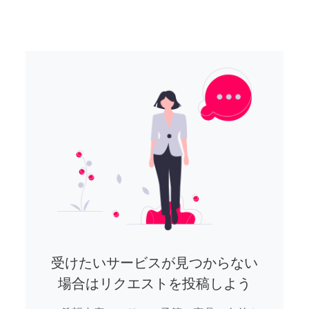
受けたいサービスが見つからない
場合はリクエストを投稿しよう