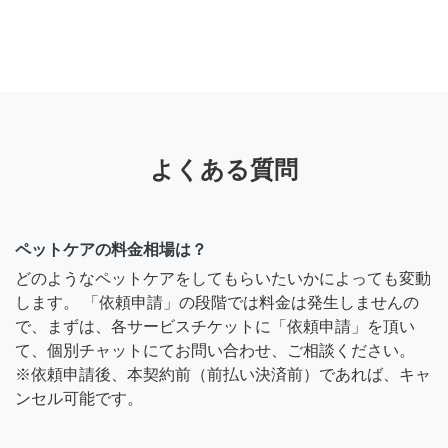
よくある質問
ペットケアの料金相場は？
どのようなペットケアをしてもらいたいかによっても変動
します。 「依頼申請」の段階では料金は発生しませんの
で、まずは、各サービスチケットに「依頼申請」を頂い
て、個別チャットにてお問い合わせ、ご相談ください。
※依頼申請後、本契約前（前払い決済前）であれば、キャ
ンセル可能です。