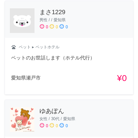
まさ1229
男性
/
/
愛知県
sentiment_satisfied
sentiment_neutral
sentiment_dissatisfied
0
0
0
pets
ペット
▸ ペットホテル
ペットのお世話します（ホテル代行）
¥0
愛知県瀬戸市
ゆあぽん
女性
/
30代
/
愛知県
sentiment_satisfied
sentiment_neutral
sentiment_dissatisfied
0
0
0