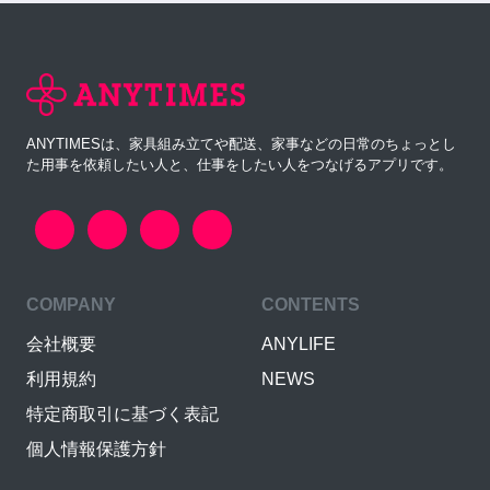
ANYTIMESは、家具組み立てや配送、家事などの日常のちょっとし
た用事を依頼したい人と、仕事をしたい人をつなげるアプリです。
COMPANY
CONTENTS
会社概要
ANYLIFE
利用規約
NEWS
特定商取引に基づく表記
個人情報保護方針