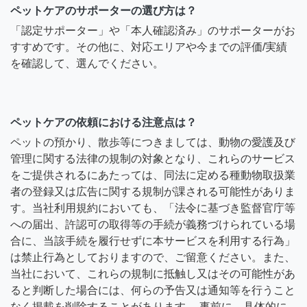
ペットケアのサポーターの選び方は？
「認定サポーター」や「本人確認済み」のサポーターがお
すすめです。その他に、対応エリアや今までの評価/実績
を確認して、選んでください。
ペットケアの依頼における注意点は？
ペットの預かり、散歩等につきましては、動物の愛護及び
管理に関する法律の規制の対象となり、これらのサービス
をご提供されるにあたっては、同法に定める種動物取扱業
者の登録又は広告に関する規制が課される可能性がありま
す。当社利用規約においても、「法令に基づき監督官庁等
への届出、許認可の取得等の手続が義務づけられている場
合に、当該手続を履行せずに本サービスを利用する行為」
は禁止行為としておりますので、ご留意ください。また、
当社において、これらの規制に抵触し又はその可能性があ
ると判断した場合には、何らの予告又は通知等を行うこと
なく掲載を削除することがあります。 事前に、具体的に