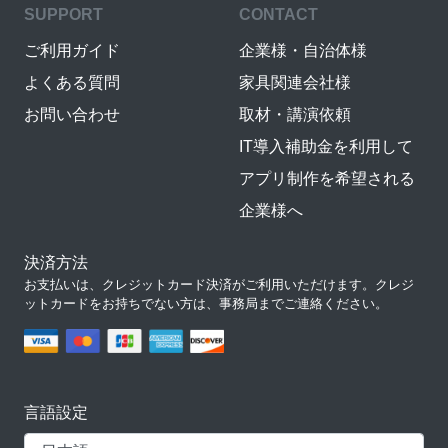
SUPPORT
CONTACT
ご利用ガイド
企業様・自治体様
よくある質問
家具関連会社様
お問い合わせ
取材・講演依頼
IT導入補助金を利用して
アプリ制作を希望される
企業様へ
決済方法
お支払いは、クレジットカード決済がご利用いただけます。クレジ
ットカードをお持ちでない方は、事務局までご連絡ください。
言語設定