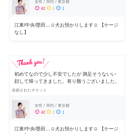
女性
/
30代
/
東京都
sentiment_satisfied
sentiment_neutral
sentiment_dissatisfied
42
0
1
江東/中央/墨田…☺︎犬お預かりします☺︎ 【ケージ
なし】
初めてなので少し不安でしたが 満足そうないい
顔して帰ってきました。有り難うございました。
依頼されたチケット
女性
/
30代
/
東京都
sentiment_satisfied
sentiment_neutral
sentiment_dissatisfied
42
0
1
江東/中央/墨田…☺︎犬お預かりします☺︎ 【ケージ