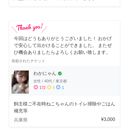
今回はどうもありがとうございました！ おかげ
で安心して出かけることができました。 またぜ
ひ機会ありましたらよろしくお願い致します。
依頼されたチケット
わかにゃん
check_circle
女性
/
40代
/
東京都
sentiment_satisfied
sentiment_neutral
sentiment_dissatisfied
172
5
1
飼主様ご不在時ねこちゃんのトイレ掃除やごはん
補充等
¥3,000
兵庫県