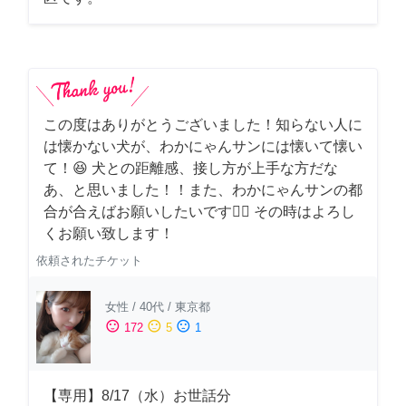
この度はありがとうございました！知らない人に
は懐かない犬が、わかにゃんサンには懐いて懐い
て！😆 犬との距離感、接し方が上手な方だな
あ、と思いました！！また、わかにゃんサンの都
合が合えばお願いしたいです🙇‍♂️ その時はよろし
くお願い致します！
依頼されたチケット
女性
/
40代
/
東京都
sentiment_satisfied
sentiment_neutral
sentiment_dissatisfied
172
5
1
【専用】8/17（水）お世話分