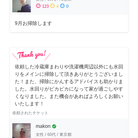
sentiment_satisfied
sentiment_neutral
sentiment_dissatisfied
123
4
0
9月お掃除します
依頼した冷蔵庫まわりや洗濯機周辺以外にも水回
りをメインに掃除して頂きありがとうございまし
た！また、掃除にかんするアドバイスも助かりま
した。水回りがピカピカになって家が過ごしやす
くなりました。また機会があればよろしくお願い
いたします！
依頼されたチケット
makon
check_circle
女性
/
60代
/
東京都