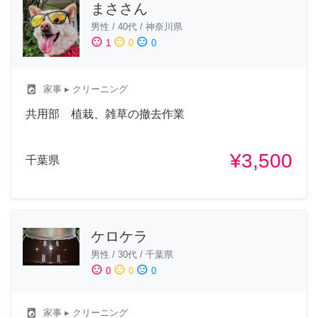
まささん
男性
/
40代
/
神奈川県
sentiment_satisfied
sentiment_neutral
sentiment_dissatisfied
1
0
0
local_laundry_service
家事
▸ クリーニング
共用部 植栽、雑草の撤去作業
¥3,500
千葉県
ケロケラ
男性
/
30代
/
千葉県
sentiment_satisfied
sentiment_neutral
sentiment_dissatisfied
0
0
0
local_laundry_service
家事
▸ クリーニング