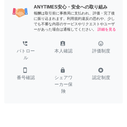
ANYTIMES安心・安全への取り組み
報酬は取引前に事務局に支払われ、評価・完了後
に振り込まれます。利用規約違反の恐れや、少し
でも不審な内容のサービスやリクエストやユーザ
ーがあった場合は通報してください。
詳細を見る
perm_phone_msg
assignment_ind
tag_faces
パトロー
本人確認
評価制度
ル
smartphone
lock
stars
番号確認
シェアワ
認定制度
ーカー保
険