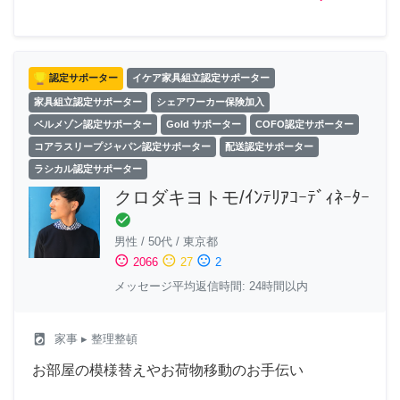
認定サポーター
イケア家具組立認定サポーター
家具組立認定サポーター
シェアワーカー保険加入
ベルメゾン認定サポーター
Gold サポーター
COFO認定サポーター
コアラスリープジャパン認定サポーター
配送認定サポーター
ラシカル認定サポーター
クロダキヨトモ/ｲﾝﾃﾘｱｺｰﾃﾞｨﾈｰﾀｰ
check_circle
男性
/
50代
/
東京都
sentiment_satisfied
sentiment_neutral
sentiment_dissatisfied
2066
27
2
メッセージ平均返信時間: 24時間以内
local_laundry_service
家事
▸ 整理整頓
お部屋の模様替えやお荷物移動のお手伝い