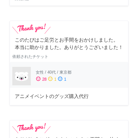
このたびはご足労とお手間をおかけしました。
本当に助かりました。ありがとうございました！
依頼されたチケット
女性
/
40代
/
東京都
sentiment_satisfied
sentiment_neutral
sentiment_dissatisfied
28
1
1
アニメイベントのグッズ購入代行