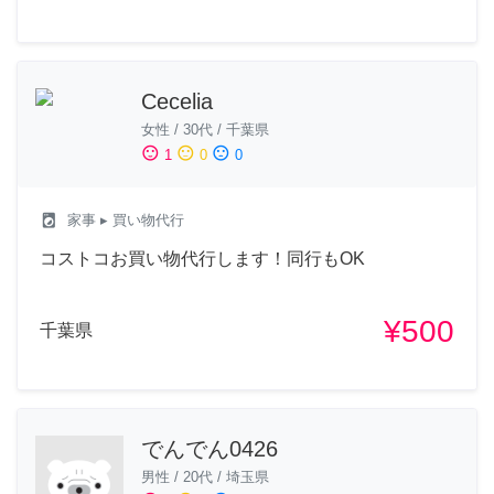
Cecelia
女性
/
30代
/
千葉県
sentiment_satisfied
sentiment_neutral
sentiment_dissatisfied
1
0
0
local_laundry_service
家事
▸ 買い物代行
コストコお買い物代行します！同行もOK
¥500
千葉県
でんでん0426
男性
/
20代
/
埼玉県