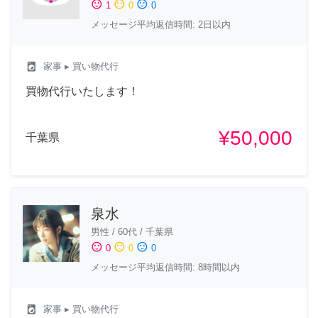
sentiment_satisfied
sentiment_neutral
sentiment_dissatisfied
1
0
0
メッセージ平均返信時間: 2日以内
local_laundry_service
家事
▸ 買い物代行
買物代行いたします！
¥50,000
千葉県
泉水
男性
/
60代
/
千葉県
sentiment_satisfied
sentiment_neutral
sentiment_dissatisfied
0
0
0
メッセージ平均返信時間: 8時間以内
local_laundry_service
家事
▸ 買い物代行