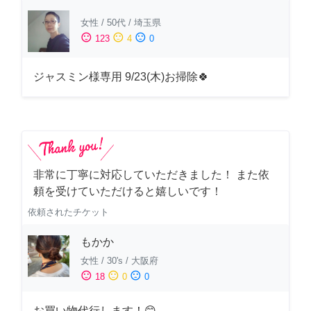
女性
/
50代
/
埼玉県
sentiment_satisfied
sentiment_neutral
sentiment_dissatisfied
123
4
0
ジャスミン様専用 9/23(木)お掃除🍀
非常に丁寧に対応していただきました！ また依
頼を受けていただけると嬉しいです！
依頼されたチケット
もかか
女性
/
30's
/
大阪府
sentiment_satisfied
sentiment_neutral
sentiment_dissatisfied
18
0
0
お買い物代行します！😊