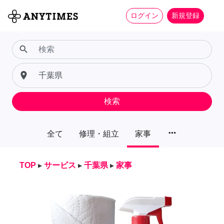
ログイン
新規登録
search
place
検索
more_horiz
全て
修理・組立
家事
TOP
▸
サービス
▸
千葉県
▸
家事