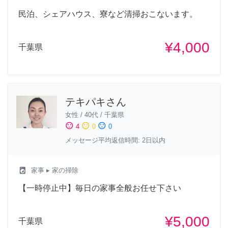
民泊、シェアハウス、寮など清掃おこないます。
¥4,000
千葉県
テキパキさん
女性
/
40代
/
千葉県
sentiment_satisfied
sentiment_neutral
sentiment_dissatisfied
4
0
0
メッセージ平均返信時間: 2日以内
local_laundry_service
家事
▸ 家の掃除
【一時停止中】毎日の家事全般お任せ下さい
¥5,000
千葉県