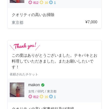
sentiment_satisfied
sentiment_neutral
sentiment_dissatisfied
812
16
1
クオリティの高いお掃除
¥7,000
東京都
この度はありがとうございました。テキパキとお
料理していただきました。またお願いしたいで
す！
依頼されたチケット
makon
check_circle
女性
/
60代
/
東京都
sentiment_satisfied
sentiment_neutral
sentiment_dissatisfied
812
16
1
クオリティの高い家事代行及び清掃