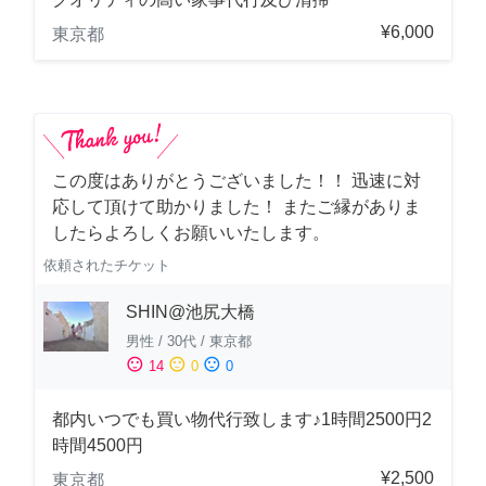
¥6,000
東京都
この度はありがとうございました！！ 迅速に対
応して頂けて助かりました！ またご縁がありま
したらよろしくお願いいたします。
依頼されたチケット
SHIN@池尻大橋
男性
/
30代
/
東京都
sentiment_satisfied
sentiment_neutral
sentiment_dissatisfied
14
0
0
都内いつでも買い物代行致します♪1時間2500円2
時間4500円
¥2,500
東京都