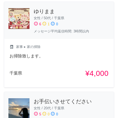
ゆりまま
女性
/
50代
/
千葉県
sentiment_satisfied
sentiment_neutral
sentiment_dissatisfied
6
1
0
メッセージ平均返信時間: 3時間以内
local_laundry_service
家事
▸ 家の掃除
お掃除致します。
¥4,000
千葉県
お手伝いさせてください
女性
/
20代
/
千葉県
sentiment_satisfied
sentiment_neutral
sentiment_dissatisfied
5
0
0