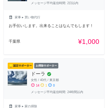
メッセージ平均返信時間: 2日以内
local_laundry_service
家事
▸ 買い物代行
お手伝いします。出来ることはなんでもします！
¥1,000
千葉県
認定サポーター
お掃除サポーター
ドーラ
check_circle
女性
/
40代
/
東京都
sentiment_satisfied
sentiment_neutral
sentiment_dissatisfied
14
1
0
メッセージ平均返信時間: 24時間以内
local_laundry_service
家事
▸ 家の掃除