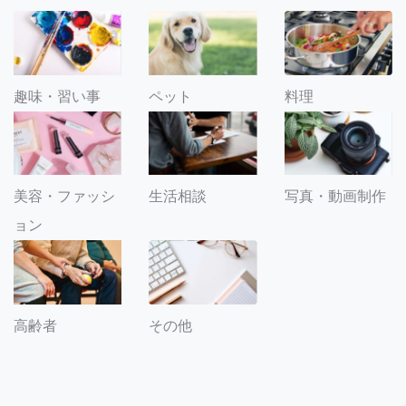
趣味・習い事
ペット
料理
美容・ファッシ
生活相談
写真・動画制作
ョン
その他
高齢者