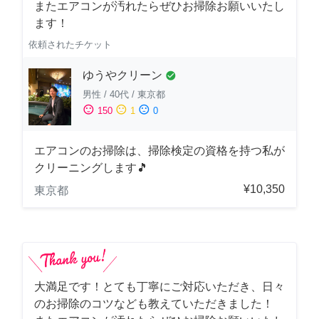
またエアコンが汚れたらぜひお掃除お願いいたし
ます！
依頼されたチケット
ゆうやクリーン
check_circle
男性
/
40代
/
東京都
sentiment_satisfied
sentiment_neutral
sentiment_dissatisfied
150
1
0
エアコンのお掃除は、掃除検定の資格を持つ私が
クリーニングします🎵
¥10,350
東京都
大満足です！とても丁寧にご対応いただき、日々
のお掃除のコツなども教えていただきました！