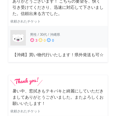
ありがとうございます！ こちらの要望を、快く
引き受けてくださり、迅速に対応して下さいまし
た。信頼出来る方でした。
依頼されたチケット
男性
/
30代
/
沖縄県
sentiment_satisfied
sentiment_neutral
sentiment_dissatisfied
3
0
0
【沖縄】買い物代行いたします！県外発送も可☆
暑い中、窓拭きもテキパキと綺麗にしていただき
ましてありがとうございました。またよろしくお
願いいたします！
依頼されたチケット