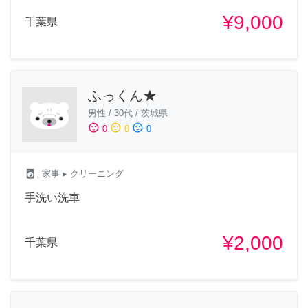
¥9,000
千葉県
ふっくん★
男性
/
30代
/
茨城県
sentiment_satisfied
sentiment_neutral
sentiment_dissatisfied
0
0
0
local_laundry_service
家事
▸ クリーニング
手洗い洗車
¥2,000
千葉県