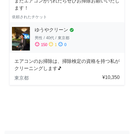
またエアコンが汚れたらぜひお掃除お願いいたし
ます！
依頼されたチケット
ゆうやクリーン
check_circle
男性
/
40代
/
東京都
sentiment_satisfied
sentiment_neutral
sentiment_dissatisfied
150
1
0
エアコンのお掃除は、掃除検定の資格を持つ私が
クリーニングします🎵
¥10,350
東京都