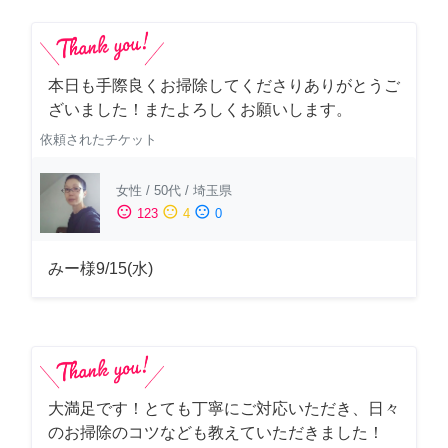
本日も手際良くお掃除してくださりありがとうご
ざいました！またよろしくお願いします。
依頼されたチケット
女性
/
50代
/
埼玉県
sentiment_satisfied
sentiment_neutral
sentiment_dissatisfied
123
4
0
みー様9/15(水)
大満足です！とても丁寧にご対応いただき、日々
のお掃除のコツなども教えていただきました！