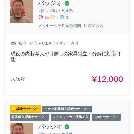
バッジオ
check_circle
男性
/
40代
/
兵庫県
sentiment_satisfied
sentiment_neutral
sentiment_dissatisfied
75
1
0
メッセージ平均返信時間: 12時間以内
weekend
修理・組立
▸ IKEA（イケア）家具
現役の内装職人が引越しの家具組立・分解に対応可
能
¥12,000
大阪府
認定サポーター
イケア家具組立認定サポーター
家具組立認定サポーター
シェアワーカー保険加入
Silver サポーター
バッジオ
check_circle