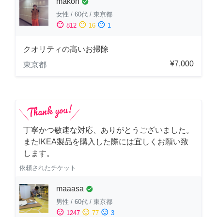
makon
check_circle
女性
/
60代
/
東京都
sentiment_satisfied
sentiment_neutral
sentiment_dissatisfied
812
16
1
クオリティの高いお掃除
¥7,000
東京都
丁寧かつ敏速な対応、ありがとうございました。
またIKEA製品を購入した際には宜しくお願い致
します。
依頼されたチケット
maaasa
check_circle
男性
/
60代
/
東京都
sentiment_satisfied
sentiment_neutral
sentiment_dissatisfied
1247
77
3