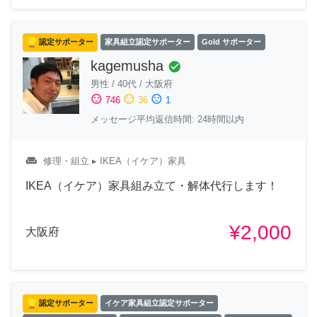
認定サポーター
家具組立認定サポーター
Gold サポーター
kagemusha
check_circle
男性
/
40代
/
大阪府
sentiment_satisfied
sentiment_neutral
sentiment_dissatisfied
746
36
1
メッセージ平均返信時間: 24時間以内
weekend
修理・組立
▸ IKEA（イケア）家具
IKEA（イケア）家具組み立て・解体代行します！
¥2,000
大阪府
認定サポーター
イケア家具組立認定サポーター