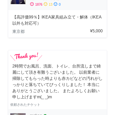
sentiment_satisfied
sentiment_neutral
sentiment_dissatisfied
1876
13
0
【高評価99％】IKEA家具組み立て・解体（IKEA
以外も対応可）
¥5,000
東京都
2時間でお風呂、洗面、トイレ、台所流しまで綺
麗にして頂き有難うございました。 以前業者に
掃除してもらった時よりも赤カビなどの汚れがし
っかりと落ちていてびっくりしました！ 本当に
ありがとうございました。 またよろしくお願い
申し上げますm(_ _)m
依頼されたチケット