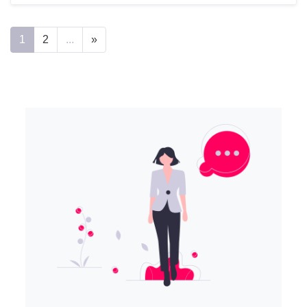
1
2
...
»