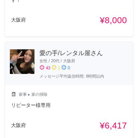
¥8,000
大阪府
愛の手/レンタル屋さん
女性
/
20代
/
大阪府
sentiment_satisfied
sentiment_neutral
sentiment_dissatisfied
43
1
0
メッセージ平均返信時間: 8時間以内
local_laundry_service
家事
▸ 家の掃除
リピーター様専用
¥6,417
大阪府