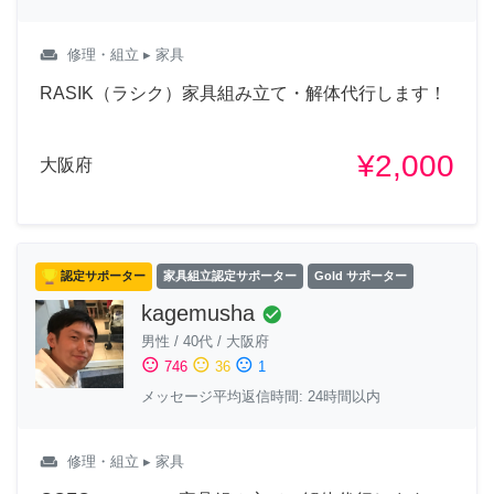
weekend
修理・組立
▸ 家具
RASIK（ラシク）家具組み立て・解体代行します！
¥2,000
大阪府
認定サポーター
家具組立認定サポーター
Gold サポーター
kagemusha
check_circle
男性
/
40代
/
大阪府
sentiment_satisfied
sentiment_neutral
sentiment_dissatisfied
746
36
1
メッセージ平均返信時間: 24時間以内
weekend
修理・組立
▸ 家具