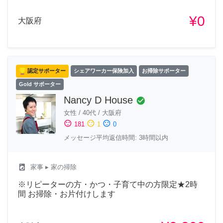
¥0
大阪府
認定サポーター
シェアワーカー保険加入
お掃除サポーター
Gold サポーター
Nancy D House
check_circle
女性
/
40代
/
大阪府
sentiment_satisfied
sentiment_neutral
sentiment_dissatisfied
181
1
0
メッセージ平均返信時間: 3時間以内
local_laundry_service
家事
▸ 家の掃除
※リピーターの方・かつ・子育て中の方限定★2時
間 お掃除・お片付けします