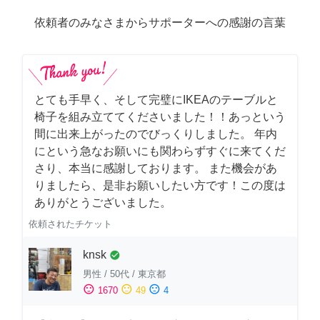
依頼者のみなさまからサポーターへの感謝の言葉
とても手早く、そして完璧にIKEAのテーブルと
椅子を組み立ててくださいました！！あっという
間に出来上がったのでびっくりしました。 年内
にという急なお願いにも関わらずすぐに来てくだ
さり、本当に感謝しております。 また機会があ
りましたら、是非お願いしたい方です！この度は
ありがとうございました。
依頼されたチケット
knsk
check_circle
男性
/
50代
/
東京都
sentiment_satisfied
sentiment_neutral
sentiment_dissatisfied
1670
49
4