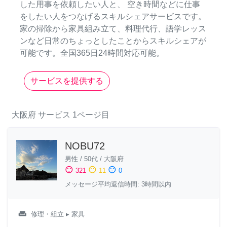
した用事を依頼したい人と、 空き時間などに仕事
をしたい人をつなげるスキルシェアサービスです。
家の掃除から家具組み立て、料理代行、語学レッス
ンなど日常のちょっとしたことからスキルシェアが
可能です。全国365日24時間対応可能。
サービスを提供する
大阪府
サービス
1ページ目
NOBU72
男性
/
50代
/
大阪府
sentiment_satisfied
sentiment_neutral
sentiment_dissatisfied
321
11
0
メッセージ平均返信時間: 3時間以内
weekend
修理・組立
▸ 家具