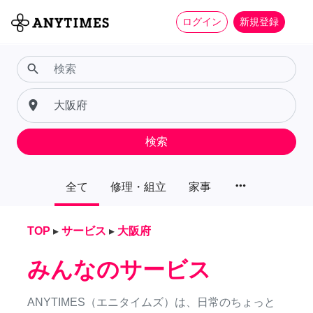
ログイン
新規登録
search
place
検索
more_horiz
全て
修理・組立
家事
TOP
▸
サービス
▸
大阪府
みんなのサービス
ANYTIMES（エニタイムズ）は、日常のちょっと