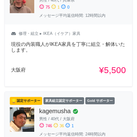
男性
/
40代
/
兵庫県
sentiment_satisfied
sentiment_neutral
sentiment_dissatisfied
75
1
0
メッセージ平均返信時間: 12時間以内
weekend
修理・組立
▸ IKEA（イケア）家具
現役の内装職人がIKEA家具を丁寧に組立・解体いた
します。
¥5,500
大阪府
認定サポーター
家具組立認定サポーター
Gold サポーター
kagemusha
check_circle
男性
/
40代
/
大阪府
sentiment_satisfied
sentiment_neutral
sentiment_dissatisfied
746
36
1
メッセージ平均返信時間: 24時間以内