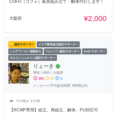
COFO（コフォ）家具組み立て・解体代行します！
¥2,000
大阪府
認定サポーター
イケア家具組立認定サポーター
シェアワーカー保険加入
ベルメゾン認定サポーター
Gold サポーター
ネルコンシェルジュ認定サポーター
りょーき
check_circle
男性
/
40代
/
大阪府
sentiment_satisfied
sentiment_neutral
sentiment_dissatisfied
984
49
5
メッセージ平均返信時間: 8時間以内
attachment
その他
▸ その他
【RCMP専用】組立、再組立、解体、PU対応可