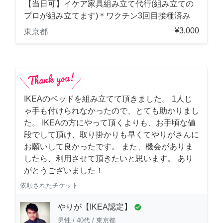
【当日可】イケア家具組み立て代行(組み立ての
プロが組み立てます)＊ワクチン3回目接種済み
¥3,000
東京都
IKEAのベッドを組み立てて頂きました。 1人じ
ゃ手も付けられなかったので、とても助かりまし
た。 IKEAの方にやって頂くよりも、お手頃な値
段でして頂け、取り掛かりも早くてやりがさんに
お願いして良かったです。 また、機会がありま
したら、利用させて頂きたいと思います。 あり
がとうございました！
依頼されたチケット
やりが【IKEA認定】
check_circle
男性
/
40代
/
東京都