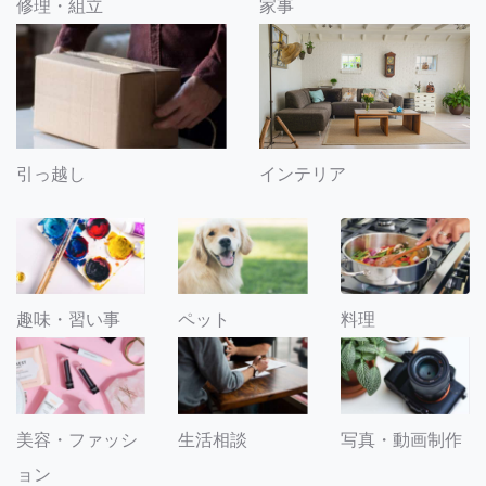
修理・組立
家事
引っ越し
インテリア
趣味・習い事
ペット
料理
美容・ファッシ
生活相談
写真・動画制作
ョン