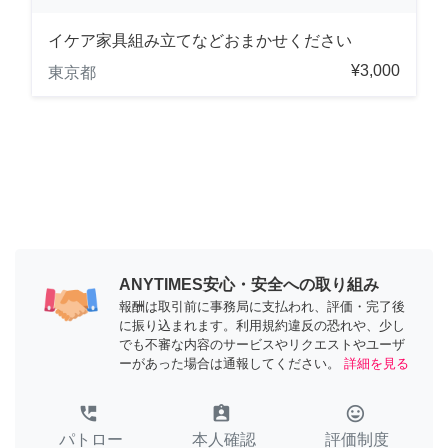
イケア家具組み立てなどおまかせください
¥3,000
東京都
ANYTIMES安心・安全への取り組み
報酬は取引前に事務局に支払われ、評価・完了後
に振り込まれます。利用規約違反の恐れや、少し
でも不審な内容のサービスやリクエストやユーザ
ーがあった場合は通報してください。
詳細を見る
perm_phone_msg
assignment_ind
tag_faces
パトロー
本人確認
評価制度