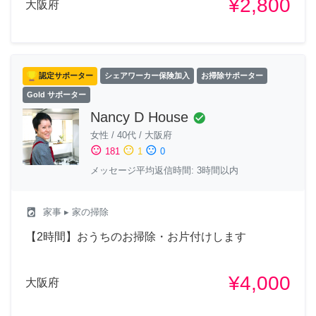
¥2,800
大阪府
認定サポーター
シェアワーカー保険加入
お掃除サポーター
Gold サポーター
Nancy D House
check_circle
女性
/
40代
/
大阪府
sentiment_satisfied
sentiment_neutral
sentiment_dissatisfied
181
1
0
メッセージ平均返信時間: 3時間以内
local_laundry_service
家事
▸ 家の掃除
【2時間】おうちのお掃除・お片付けします
¥4,000
大阪府