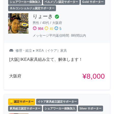
シェアワーカー保険加入
ベルメゾン認定サポーター
Gold サポーター
ネルコンシェルジュ認定サポーター
りょーき
check_circle
男性
/
40代
/
大阪府
sentiment_satisfied
sentiment_neutral
sentiment_dissatisfied
984
49
5
メッセージ平均返信時間: 8時間以内
weekend
修理・組立
▸ IKEA（イケア）家具
[大阪] IKEA家具組み立て、解体します！
¥8,000
大阪府
認定サポーター
イケア家具組立認定サポーター
家具組立認定サポーター
シェアワーカー保険加入
Silver サポーター