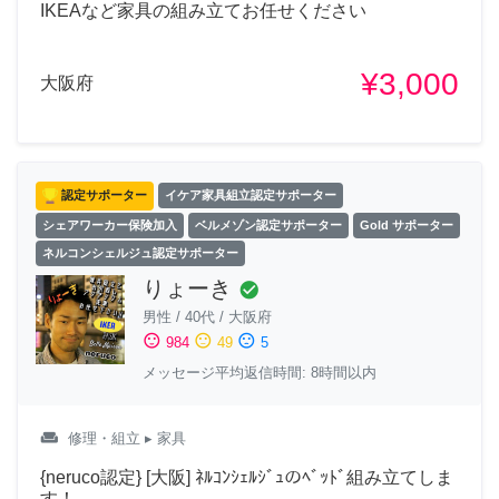
IKEAなど家具の組み立てお任せください
¥3,000
大阪府
認定サポーター
イケア家具組立認定サポーター
シェアワーカー保険加入
ベルメゾン認定サポーター
Gold サポーター
ネルコンシェルジュ認定サポーター
りょーき
check_circle
男性
/
40代
/
大阪府
sentiment_satisfied
sentiment_neutral
sentiment_dissatisfied
984
49
5
メッセージ平均返信時間: 8時間以内
weekend
修理・組立
▸ 家具
{neruco認定} [大阪] ﾈﾙｺﾝｼｪﾙｼﾞｭのﾍﾞｯﾄﾞ組み立てしま
す！