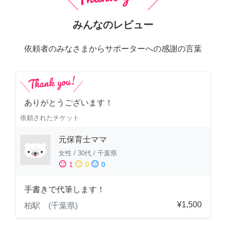
みんなのレビュー
依頼者のみなさまからサポーターへの感謝の言葉
ありがとうございます！
依頼されたチケット
元保育士ママ
女性
/
30代
/
千葉県
sentiment_satisfied
sentiment_neutral
sentiment_dissatisfied
1
0
0
手書きで代筆します！
¥1,500
柏駅 (千葉県)