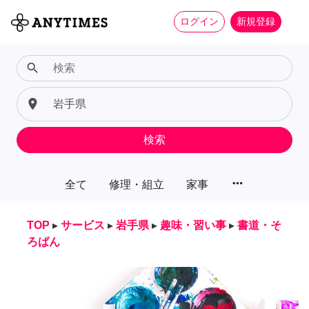
ログイン
新規登録
search
place
検索
more_horiz
全て
修理・組立
家事
TOP
▸
サービス
▸
岩手県
▸
趣味・習い事
▸
書道・そ
ろばん