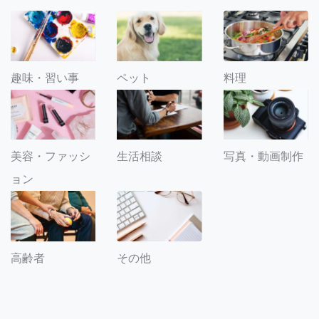
趣味・習い事
ペット
料理
美容・ファッシ
生活相談
写真・動画制作
ョン
その他
高齢者