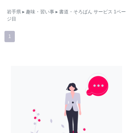
岩手県
▸ 趣味・習い事
▸ 書道・そろばん
サービス
1ペー
ジ目
1