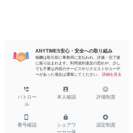
ANYTIMES安心・安全への取り組み
報酬は取引前に事務局に支払われ、評価・完了後
に振り込まれます。利用規約違反の恐れや、少し
でも不審な内容のサービスやリクエストやユーザ
ーがあった場合は通報してください。
詳細を見る
perm_phone_msg
assignment_ind
tag_faces
パトロー
本人確認
評価制度
ル
smartphone
lock
stars
番号確認
シェアワ
認定制度
ーカー保