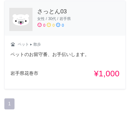
さっとん03
女性
/
30代
/
岩手県
sentiment_satisfied
sentiment_neutral
sentiment_dissatisfied
0
0
0
pets
ペット
▸ 散歩
ペットのお留守番、お手伝いします。
¥1,000
岩手県花巻市
1