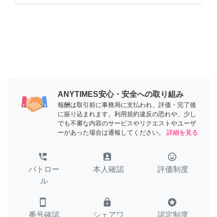
ANYTIMES安心・安全への取り組み
報酬は取引前に事務局に支払われ、評価・完了後
に振り込まれます。利用規約違反の恐れや、少し
でも不審な内容のサービスやリクエストやユーザ
ーがあった場合は通報してください。
詳細を見る
perm_phone_msg
assignment_ind
tag_faces
パトロー
本人確認
評価制度
ル
smartphone
lock
stars
番号確認
シェアワ
認定制度