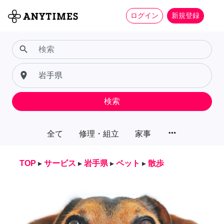
ログイン
新規登録
search
place
検索
more_horiz
全て
修理・組立
家事
TOP
▸
サービス
▸
岩手県
▸
ペット
▸
散歩