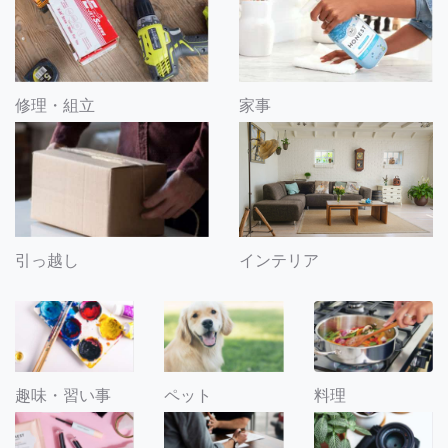
修理・組立
家事
引っ越し
インテリア
趣味・習い事
ペット
料理