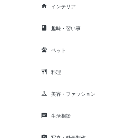
home
インテリア
class
趣味・習い事
pets
ペット
restaurant
料理
checkroom
美容・ファッション
chat
生活相談
camera_alt
写真・動画制作