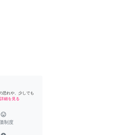
の恐れや、少しでも
詳細を見る
tag_faces
価制度