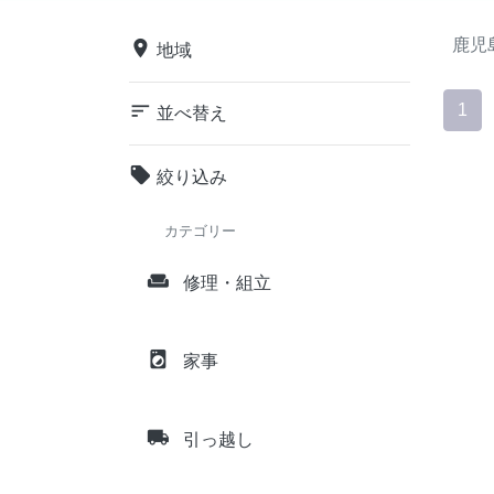
鹿児
place
地域
sort
1
並べ替え
local_offer
絞り込み
カテゴリー
weekend
修理・組立
local_laundry_service
家事
local_shipping
引っ越し