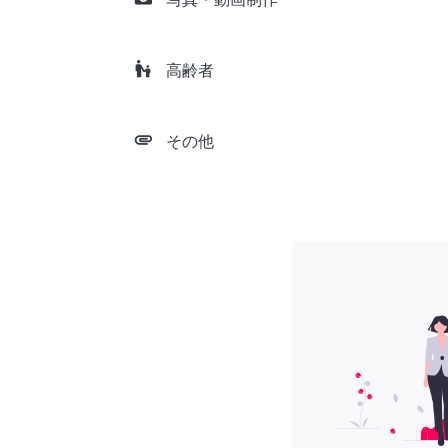
escalator_warning
高齢者
attachment
その他