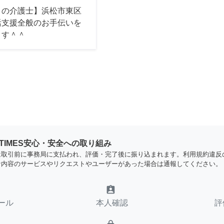
ロの介護士】浜松市東区
活支援全般のお手伝いを
ます＾＾
YTIMES安心・安全への取り組み
は取引前に事務局に支払われ、評価・完了後に振り込まれます。利用規約違反
な内容のサービスやリクエストやユーザーがあった場合は通報してください。
assignment_ind
ール
本人確認
評