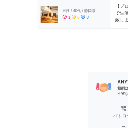
【プ
男性
/
40代
/
静岡県
で生
sentiment_satisfied
sentiment_neutral
sentiment_dissatisfied
1
0
0
致し
AN
報酬
不審
perm_phone_msg
パトロ