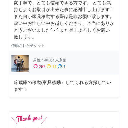
変丁寧で、とても信頼できる方です。 とても気
持ちよくお取引が出来た事に感謝申し上げます！
また何か家具移動する際は是非お願い致します。
暑い中お忙しい中お越しくださり、本当にありが
とうございました^ - ^ また是非よろしくお願い
致します。
依頼されたチケット
男性
/
40代
/
東京都
sentiment_satisfied
sentiment_neutral
sentiment_dissatisfied
257
14
1
冷蔵庫の移動(家具移動）してくれる方探してい
ます！