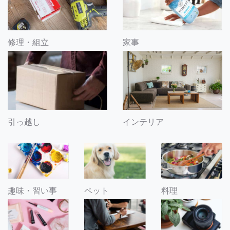
修理・組立
家事
引っ越し
インテリア
趣味・習い事
ペット
料理