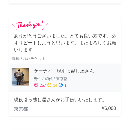
ありがとうございました。とても良い方です。必
ずリピートしようと思います。またよろしくお願
いします。
依頼されたチケット
ケーナイ 現引っ越し屋さん
男性
/
40代
/
東京都
sentiment_satisfied
sentiment_neutral
sentiment_dissatisfied
257
14
1
現役引っ越し屋さんがお手伝いいたします。
¥6,000
東京都