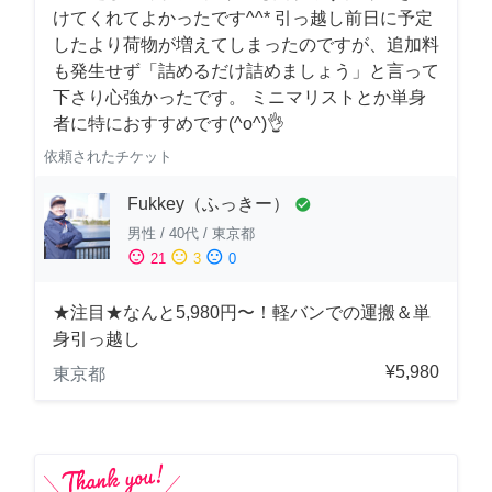
けてくれてよかったです^^* 引っ越し前日に予定
したより荷物が増えてしまったのですが、追加料
も発生せず「詰めるだけ詰めましょう」と言って
下さり心強かったです。 ミニマリストとか単身
者に特におすすめです(^o^)👌
依頼されたチケット
Fukkey（ふっきー）
check_circle
男性
/
40代
/
東京都
sentiment_satisfied
sentiment_neutral
sentiment_dissatisfied
21
3
0
★注目★なんと5,980円〜！軽バンでの運搬＆単
身引っ越し
¥5,980
東京都