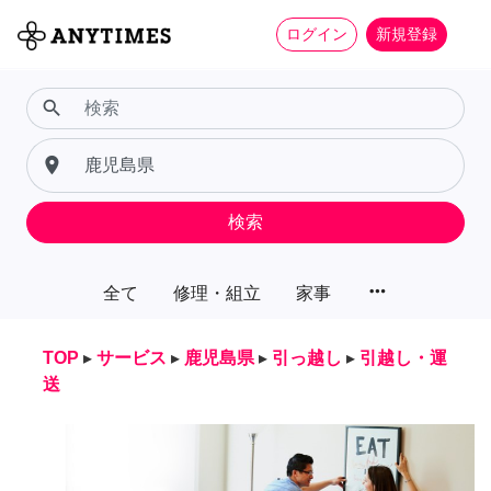
ログイン
新規登録
search
place
検索
more_horiz
全て
修理・組立
家事
TOP
▸
サービス
▸
鹿児島県
▸
引っ越し
▸
引越し・運
送