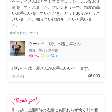
ケーナイさんはとてもプロフェッショナルなお仕
事をしてくれました。フレンドリーで、精度の高
いお手伝いをしていただき、どうもありがとうご
ざいました。知り合いに紹介したいと思いまし
た。
依頼されたチケット
ケーナイ 現引っ越し屋さん
男性
/
40代
/
東京都
sentiment_satisfied
sentiment_neutral
sentiment_dissatisfied
257
14
1
現役引っ越し屋さんがお手伝いいたします。
¥6,000
東京都
引っ越し1週間前の依頼にも関わらず快く引き受