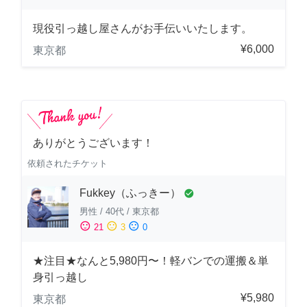
現役引っ越し屋さんがお手伝いいたします。
¥6,000
東京都
ありがとうございます！
依頼されたチケット
Fukkey（ふっきー）
check_circle
男性
/
40代
/
東京都
sentiment_satisfied
sentiment_neutral
sentiment_dissatisfied
21
3
0
★注目★なんと5,980円〜！軽バンでの運搬＆単
身引っ越し
¥5,980
東京都