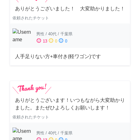
ありがとうございました！ 大変助かりました！
依頼されたチケット
男性
/
40代
/
千葉県
sentiment_satisfied
sentiment_neutral
sentiment_dissatisfied
13
0
0
人手足りない方+車付き(軽ワゴン)です
ありがとうございます！いつもながら大変助かり
ました。またぜひよろしくお願いします！
依頼されたチケット
男性
/
40代
/
千葉県
sentiment_satisfied
sentiment_neutral
sentiment_dissatisfied