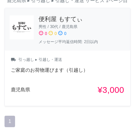
鹿児島県
▸ 引っ越し
▸ 引越し・運送
サービス
1ページ目
便利屋 もすてぃ
男性
/
30代
/
鹿児島県
sentiment_satisfied
sentiment_neutral
sentiment_dissatisfied
0
0
0
メッセージ平均返信時間: 2日以内
local_shipping
引っ越し
▸ 引越し・運送
ご家庭のお荷物運びます（引越し）
¥3,000
鹿児島県
1