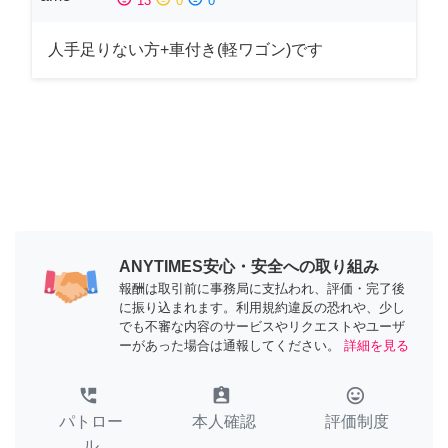
13
0
0
人手足りない方+車付き(軽ワゴン)です
ANYTIMES安心・安全への取り組み
報酬は取引前に事務局に支払われ、評価・完了後
に振り込まれます。利用規約違反の恐れや、少し
でも不審な内容のサービスやリクエストやユーザ
ーがあった場合は通報してください。
詳細を見る
perm_phone_msg
assignment_ind
tag_faces
パトロー
本人確認
評価制度
ル