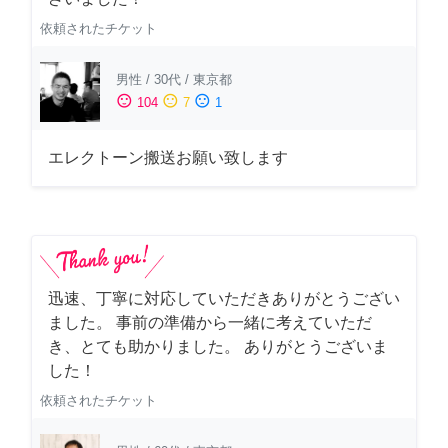
依頼されたチケット
男性
/
30代
/
東京都
sentiment_satisfied
sentiment_neutral
sentiment_dissatisfied
104
7
1
エレクトーン搬送お願い致します
迅速、丁寧に対応していただきありがとうござい
ました。 事前の準備から一緒に考えていただ
き、とても助かりました。 ありがとうございま
した！
依頼されたチケット