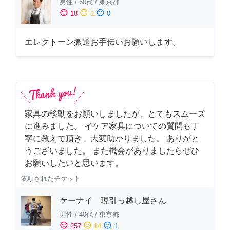
男性
/
60代
/
東京都
sentiment_satisfied
sentiment_neutral
sentiment_dissatisfied
18
1
0
エレクトーン搬送お手伝いお願いします。
家具の移動をお願いしましたが、とてもスムーズ
に進みました。 イケア家具についての質問も丁
寧に教えて頂き、大変助かりました。 ありがと
うございました。 また機会がありましたらぜひ
お願いしたいと思います。
依頼されたチケット
ケーナイ 現引っ越し屋さん
男性
/
40代
/
東京都
sentiment_satisfied
sentiment_neutral
sentiment_dissatisfied
257
14
1