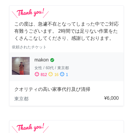
この度は、急遽不在となってしまった中でご対応
有難うございます。 2時間では足りない作業をた
くさんこなしてくださり、感謝しております。
依頼されたチケット
makon
check_circle
女性
/
60代
/
東京都
sentiment_satisfied
sentiment_neutral
sentiment_dissatisfied
812
16
1
クオリティの高い家事代行及び清掃
¥6,000
東京都