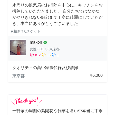
水周りの換気扇のお掃除を中心に、キッチンをお
掃除していただきました。 自分たちではなかな
かやりきれない細部まで丁寧に綺麗にしていただ
き、本当にありがとうございました！
依頼されたチケット
makon
check_circle
女性
/
60代
/
東京都
sentiment_satisfied
sentiment_neutral
sentiment_dissatisfied
812
16
1
クオリティの高い家事代行及び清掃
¥6,000
東京都
一軒家の周囲の紫陽花や雑草を暑い中本当に丁寧