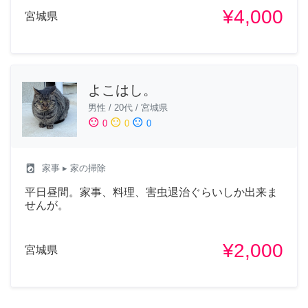
¥4,000
宮城県
よこはし。
男性
/
20代
/
宮城県
sentiment_satisfied
sentiment_neutral
sentiment_dissatisfied
0
0
0
local_laundry_service
家事
▸ 家の掃除
平日昼間。家事、料理、害虫退治ぐらいしか出来ま
せんが。
¥2,000
宮城県