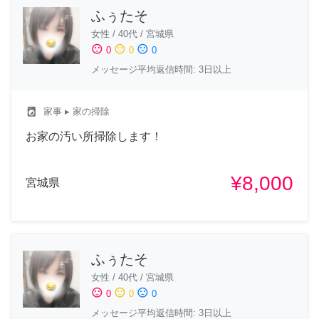
ふぅたそ
女性
/
40代
/
宮城県
sentiment_satisfied
sentiment_neutral
sentiment_dissatisfied
0
0
0
メッセージ平均返信時間: 3日以上
local_laundry_service
家事
▸ 家の掃除
お家の汚い所掃除します！
¥8,000
宮城県
ふぅたそ
女性
/
40代
/
宮城県
sentiment_satisfied
sentiment_neutral
sentiment_dissatisfied
0
0
0
メッセージ平均返信時間: 3日以上