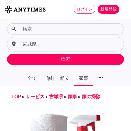
ログイン
新規登録
search
place
検索
more_horiz
全て
修理・組立
家事
TOP
▸
サービス
▸
宮城県
▸
家事
▸
家の掃除