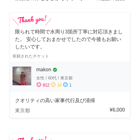
限られて時間で水周り3箇所丁寧に対応頂きまし
た。 安心しておまかせでしたので今後もお願い
したいです。
依頼されたチケット
makon
check_circle
女性
/
60代
/
東京都
sentiment_satisfied
sentiment_neutral
sentiment_dissatisfied
812
16
1
クオリティの高い家事代行及び清掃
¥6,000
東京都