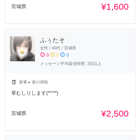
¥1,600
宮城県
ふぅたそ
女性
/
40代
/
宮城県
sentiment_satisfied
sentiment_neutral
sentiment_dissatisfied
0
0
0
メッセージ平均返信時間: 3日以上
local_laundry_service
家事
▸ 家の掃除
草むしりします(*^^*)
¥2,500
宮城県