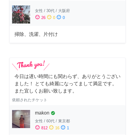
女性
/
30代
/
大阪府
sentiment_satisfied
sentiment_neutral
sentiment_dissatisfied
26
0
0
掃除、洗濯、片付け
今日は遅い時間にも関わらず、ありがとうござい
ました！ とても綺麗になってまして満足です。
また宜しくお願い致します。
依頼されたチケット
makon
check_circle
女性
/
60代
/
東京都
sentiment_satisfied
sentiment_neutral
sentiment_dissatisfied
812
16
1