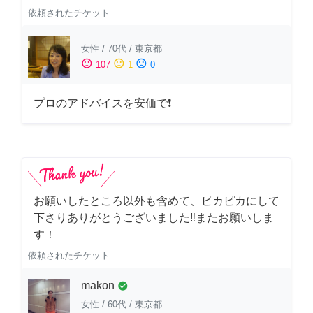
依頼されたチケット
女性
/
70代
/
東京都
sentiment_satisfied
sentiment_neutral
sentiment_dissatisfied
107
1
0
プロのアドバイスを安価で❗
お願いしたところ以外も含めて、ピカピカにして
下さりありがとうございました‼️またお願いしま
す！
依頼されたチケット
makon
check_circle
女性
/
60代
/
東京都