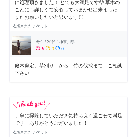
に処理頂きました！ とても大満足です◎ 草木の
ことにも詳しくて安心しておまかせ出来ました。
またお願いしたいと思います◎
依頼されたチケット
男性
/
30代
/
神奈川県
sentiment_satisfied
sentiment_neutral
sentiment_dissatisfied
5
0
0
庭木剪定、草刈り から 竹の伐採まで ご相談
下さい
丁寧に掃除していただき気持ち良く過ごせて満足
です。ありがとうございました！
依頼されたチケット