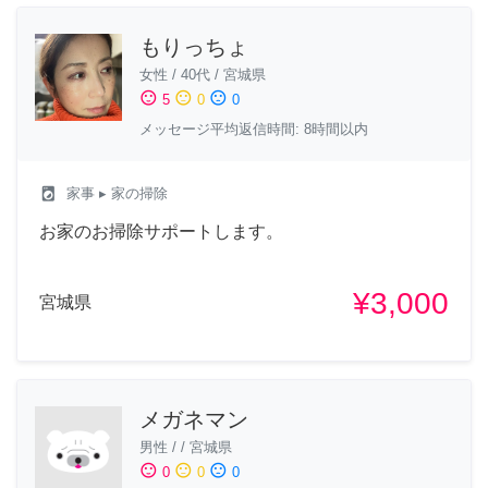
もりっちょ
女性
/
40代
/
宮城県
sentiment_satisfied
sentiment_neutral
sentiment_dissatisfied
5
0
0
メッセージ平均返信時間: 8時間以内
local_laundry_service
家事
▸ 家の掃除
お家のお掃除サポートします。
¥3,000
宮城県
メガネマン
男性
/
/
宮城県
sentiment_satisfied
sentiment_neutral
sentiment_dissatisfied
0
0
0