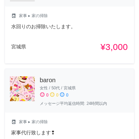
local_laundry_service
家事
▸ 家の掃除
水回りのお掃除いたします。
¥3,000
宮城県
baron
女性
/
50代
/
宮城県
sentiment_satisfied
sentiment_neutral
sentiment_dissatisfied
0
0
0
メッセージ平均返信時間: 24時間以内
local_laundry_service
家事
▸ 家の掃除
家事代行致します❢