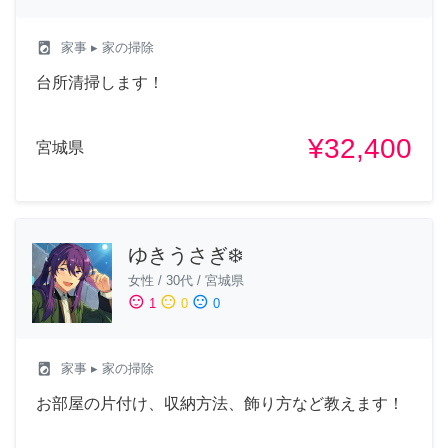
local_laundry_service
家事
▸ 家の掃除
台所清掃します！
¥32,400
宮城県
ゆきうさぎ❄️
女性
/
30代
/
宮城県
sentiment_satisfied
sentiment_neutral
sentiment_dissatisfied
1
0
0
local_laundry_service
家事
▸ 家の掃除
お部屋の片付け、収納方法、飾り方など教えます！