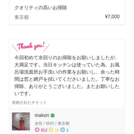
クオリティの高いお掃除
¥7,000
東京都
今回初めて水回りのお掃除をお願いしましたが、
大満足です。当日キッチンは使っていた為、お風
呂場洗面所お手洗いの作業をお願いし、余った時
間は窓と網戸を拭いてくださいました。丁寧なお
掃除、ありがとうございました。またお願いした
いです。
依頼されたチケット
makon
check_circle
女性
/
60代
/
東京都
sentiment_satisfied
sentiment_neutral
sentiment_dissatisfied
812
16
1