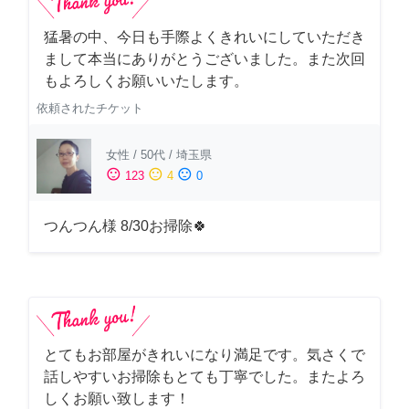
猛暑の中、今日も手際よくきれいにしていただき
まして本当にありがとうございました。また次回
もよろしくお願いいたします。
依頼されたチケット
女性
/
50代
/
埼玉県
sentiment_satisfied
sentiment_neutral
sentiment_dissatisfied
123
4
0
つんつん様 8/30お掃除🍀
とてもお部屋がきれいになり満足です。気さくで
話しやすいお掃除もとても丁寧でした。またよろ
しくお願い致します！