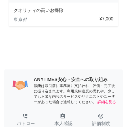
クオリティの高いお掃除
¥7,000
東京都
ANYTIMES安心・安全への取り組み
報酬は取引前に事務局に支払われ、評価・完了後
に振り込まれます。利用規約違反の恐れや、少し
でも不審な内容のサービスやリクエストやユーザ
ーがあった場合は通報してください。
詳細を見る
perm_phone_msg
assignment_ind
tag_faces
パトロー
本人確認
評価制度