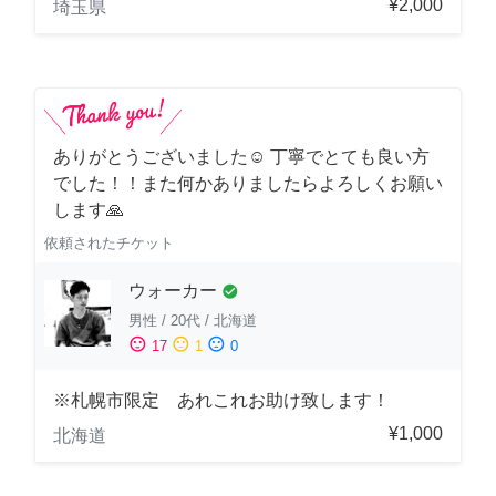
¥2,000
埼玉県
ありがとうございました☺️ 丁寧でとても良い方
でした！！また何かありましたらよろしくお願い
します🙏
依頼されたチケット
ウォーカー
check_circle
男性
/
20代
/
北海道
sentiment_satisfied
sentiment_neutral
sentiment_dissatisfied
17
1
0
※札幌市限定 あれこれお助け致します！
¥1,000
北海道