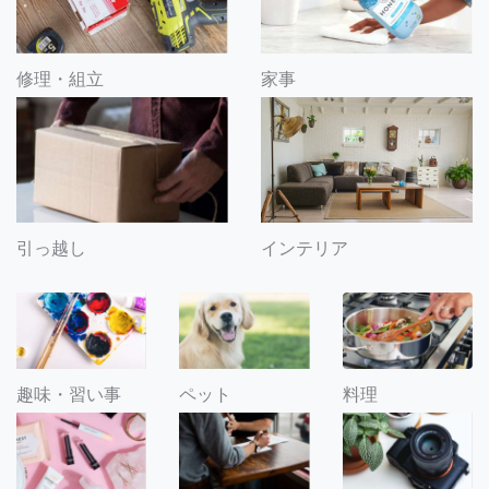
修理・組立
家事
引っ越し
インテリア
趣味・習い事
ペット
料理