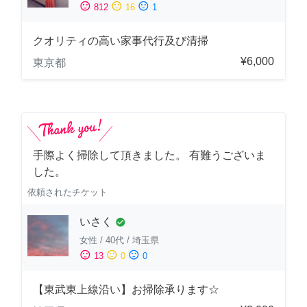
sentiment_satisfied
sentiment_neutral
sentiment_dissatisfied
812
16
1
クオリティの高い家事代行及び清掃
¥6,000
東京都
手際よく掃除して頂きました。 有難うございま
した。
依頼されたチケット
いさく
check_circle
女性
/
40代
/
埼玉県
sentiment_satisfied
sentiment_neutral
sentiment_dissatisfied
13
0
0
【東武東上線沿い】お掃除承ります☆