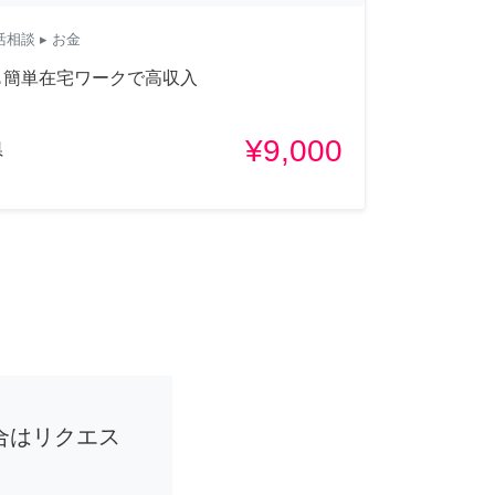
活相談
▸ お金
も簡単在宅ワークで高収入
¥9,000
県
合はリクエス