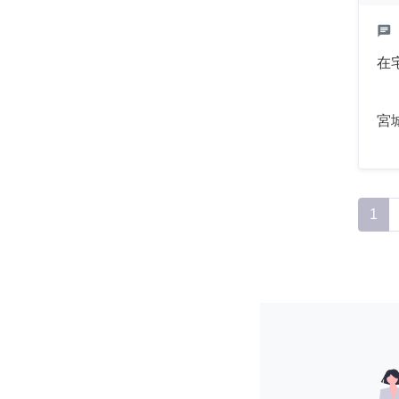
chat
在
宮
1