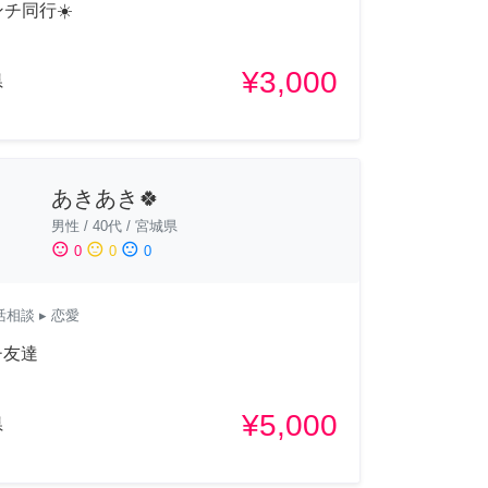
ンチ同行☀️
¥3,000
県
あきあき🍀
男性
/
40代
/
宮城県
sentiment_satisfied
sentiment_neutral
sentiment_dissatisfied
0
0
0
活相談
▸ 恋愛
チ友達
¥5,000
県