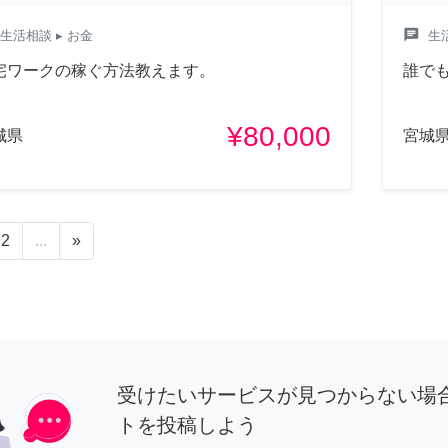
chat
生活相談
▸ お金
生
宅ワークの稼ぐ方法教えます。
誰で
¥80,000
城県
宮城
2
...
»
受けたいサービスが見つからない場
トを投稿しよう