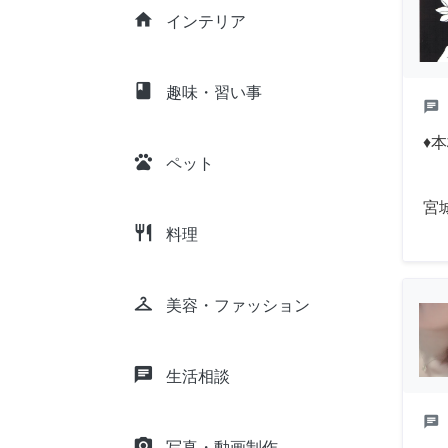
home
インテリア
class
趣味・習い事
chat
♦
pets
ペット
宮
restaurant
料理
checkroom
美容・ファッション
chat
生活相談
chat
camera_alt
写真・動画制作