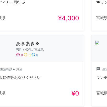
ディナー同行🌙
🍽ラ
¥4,300
城県
宮城
あきあき🍀
男性
/
40代
/
宮城県
sentiment_satisfied
sentiment_neutral
sentiment_dissatisfied
0
0
0
chat
生活相談
▸ お金
生
地 建物等お譲りください
ラン
¥0
城県
宮城