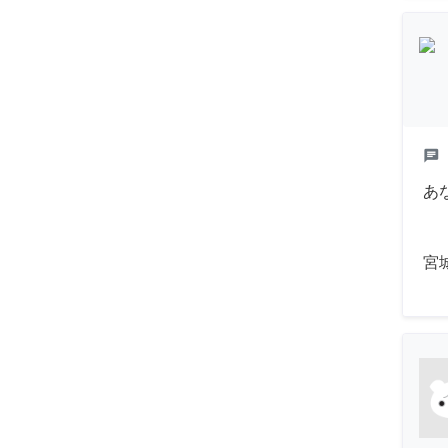
chat
あ
宮