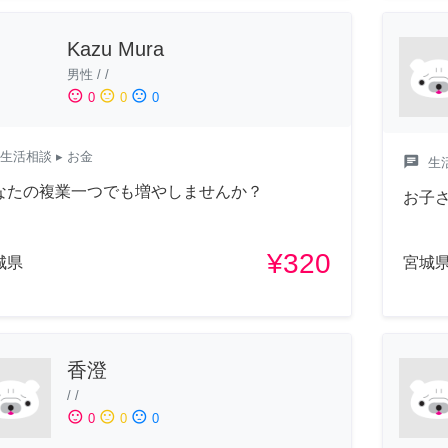
Kazu Mura
男性
/
/
sentiment_satisfied
sentiment_neutral
sentiment_dissatisfied
0
0
0
生活相談
▸ お金
chat
生
なたの複業一つでも増やしませんか？
お子
¥320
城県
宮城
香澄
/
/
sentiment_satisfied
sentiment_neutral
sentiment_dissatisfied
0
0
0