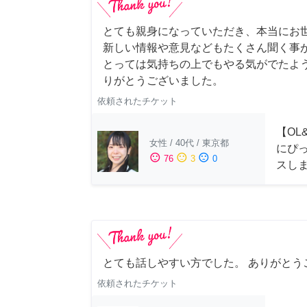
とても親身になっていただき、本当にお
新しい情報や意見などもたくさん聞く事
とっては気持ちの上でもやる気がでたよ
りがとうございました。
依頼されたチケット
【OL
女性
/
40代
/
東京都
にぴ
sentiment_satisfied
sentiment_neutral
sentiment_dissatisfied
76
3
0
スし
とても話しやすい方でした。 ありがとう
依頼されたチケット