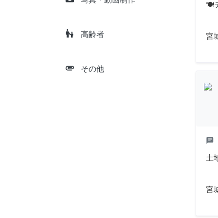

escalator_warning
高齢者
宮
attachment
その他
chat
土
宮