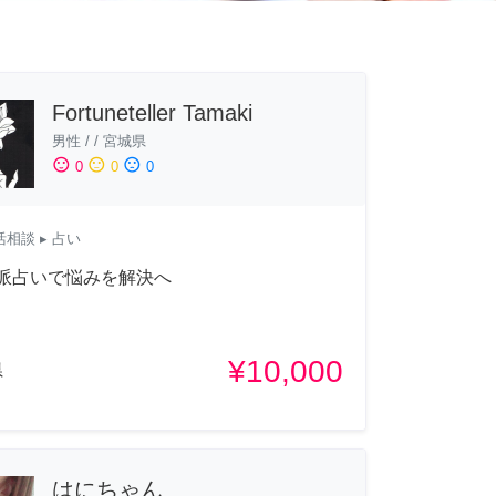
Fortuneteller Tamaki
男性
/
/
宮城県
sentiment_satisfied
sentiment_neutral
sentiment_dissatisfied
0
0
0
活相談
▸ 占い
格派占いで悩みを解決へ
¥10,000
県
はにちゃん