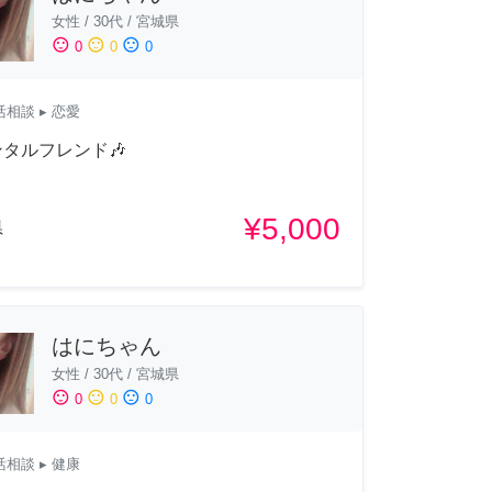
女性
/
30代
/
宮城県
sentiment_satisfied
sentiment_neutral
sentiment_dissatisfied
0
0
0
活相談
▸ 恋愛
ンタルフレンド🎶
¥5,000
県
はにちゃん
女性
/
30代
/
宮城県
sentiment_satisfied
sentiment_neutral
sentiment_dissatisfied
0
0
0
活相談
▸ 健康