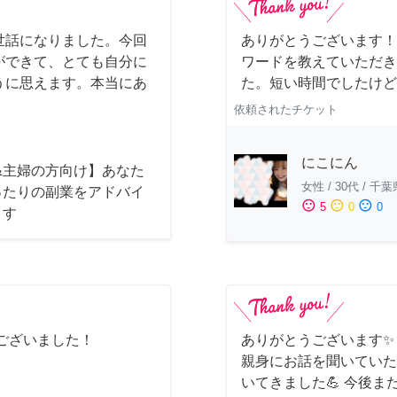
世話になりました。今回
ありがとうございます！
ができて、とても自分に
ワードを教えていただき
うに思えます。本当にあ
た。短い時間でしたけど
依頼されたチケット
にこにん
&主婦の方向け】あなた
女性
/
30代
/
千葉
ったりの副業をアドバイ
sentiment_satisfied
sentiment_neutral
sentiment_dissatisfied
5
0
0
ます
ございました！
ありがとうございます✨
親身にお話を聞いていた
いてきました💪 今後