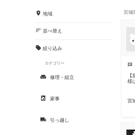
宮城
place
地域
sort
並べ替え
local_offer
絞り込み
カテゴリー
chat
【
weekend
修理・組立
様
local_laundry_service
家事
宮
local_shipping
引っ越し