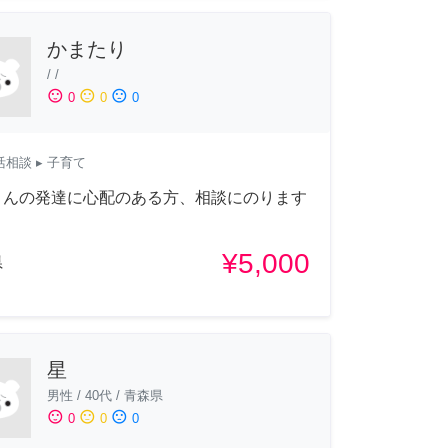
かまたり
/
/
sentiment_satisfied
sentiment_neutral
sentiment_dissatisfied
0
0
0
活相談
▸ 子育て
さんの発達に心配のある方、相談にのります
¥5,000
県
星
男性
/
40代
/
青森県
sentiment_satisfied
sentiment_neutral
sentiment_dissatisfied
0
0
0