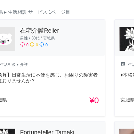
県
▸ 生活相談
サービス
1ページ目
在宅介護Relier
男性
/
30代
/
宮城県
sentiment_satisfied
sentiment_neutral
sentiment_dissatisfied
0
0
0
chat
生活相談
▸ 介護
生
急募】日常生活に不便を感じ、お困りの障害者
♦本
はおりませんか？
¥0
城県
宮城
Fortuneteller Tamaki