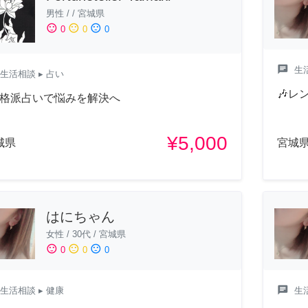
男性
/
/
宮城県
sentiment_satisfied
sentiment_neutral
sentiment_dissatisfied
0
0
0
chat
生
生活相談
▸ 占い
🎶レ
本格派占いで悩みを解決へ
¥5,000
城県
宮城
はにちゃん
女性
/
30代
/
宮城県
sentiment_satisfied
sentiment_neutral
sentiment_dissatisfied
0
0
0
chat
生活相談
▸ 健康
生