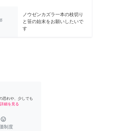
ノウゼンカズラ一本の枝切り
都
と笹の始末をお願いしたいで
す
の恐れや、少しでも
詳細を見る
tag_faces
価制度