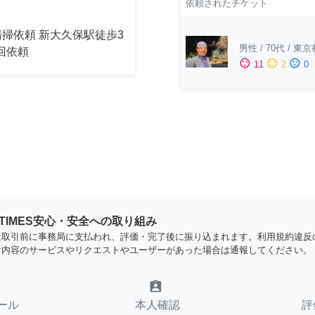
依頼されたチケット
掃依頼 新大久保駅徒歩3
男性
/
70代
/
東京
2回依頼
sentiment_satisfied
sentiment_neutral
sentiment_dissatisfied
11
2
0
YTIMES安心・安全への取り組み
は取引前に事務局に支払われ、評価・完了後に振り込まれます。利用規約違反
な内容のサービスやリクエストやユーザーがあった場合は通報してください。
assignment_ind
ール
本人確認
評