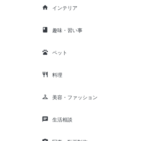
home
インテリア
class
趣味・習い事
pets
ペット
restaurant
料理
checkroom
美容・ファッション
chat
生活相談