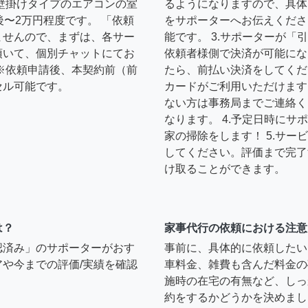
壁掛けタイプのエアコンの室
るようになりますので、具体
後〜2万円程度です。 「依頼
をサポーターへお伝えくださ
ませんので、まずは、各サー
能です。 3.サポーターが
頂いて、個別チャットにてお
依頼者様側で決済が可能にな
※依頼申請後、本契約前（前
たら、前払い決済をしてくだ
セル可能です。
カードがご利用いただけます
ない方は事務局までご連絡く
なります。 4.予定日時に
家の掃除をします！ 5.サ
してください。評価まで完了
け取ることができます。
は？
家事代行の依頼における注意
認済み」のサポーターがおす
事前に、具体的に依頼したい
や今までの評価/実績を確認
車料金、雑費も含んだ料金の
施時の在宅の有無など、しっ
約をするかどうかを決めまし