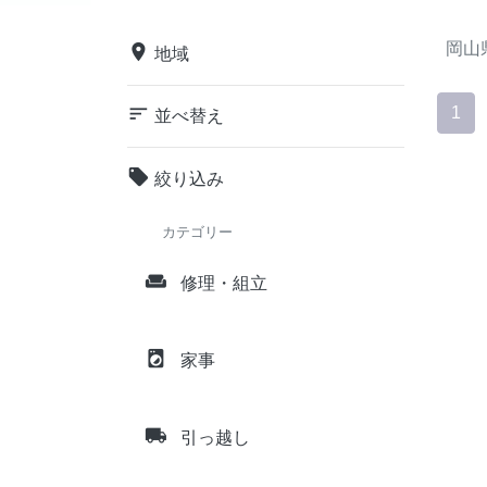
岡山
place
地域
sort
1
並べ替え
local_offer
絞り込み
カテゴリー
weekend
修理・組立
local_laundry_service
家事
local_shipping
引っ越し