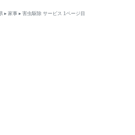
県
▸ 家事
▸ 害虫駆除
サービス
1ページ目