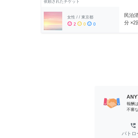
依頼されたチケット
民泊清
女性
/
/
東京都
分 ×
sentiment_satisfied
sentiment_neutral
sentiment_dissatisfied
2
0
0
AN
報酬
不審
perm_phone_msg
パトロ