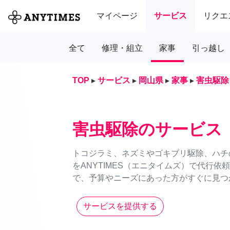
マイページ
サービス
リクエ
全て
修理・組立
家事
引っ越し
TOP
▸
サービス
▸
岡山県
▸
家事
▸
害虫駆除
害虫駆除のサービス
トコジラミ、ネズミやゴキブリ駆除、ハチ
をANYTIMES（エニタイムズ）で代行
で、予算やニーズにあった方がすぐに見つか
サービスを提供する