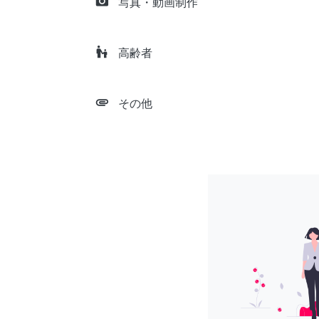
camera_alt
写真・動画制作
escalator_warning
高齢者
attachment
その他