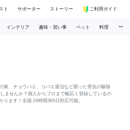
スト
サポーター
ストーリー
ご利用ガイド
more_horiz
インテリア
趣味・習い事
ペット
料理
の巣、チョウバエ、コバエ退治など困った害虫の駆除
依頼しませんか？個人からプロまで幅広く登録しているの
ります！全国 24時間365日対応可能。