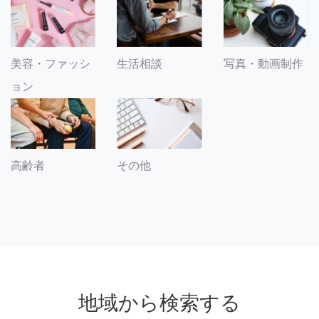
美容・ファッシ
生活相談
写真・動画制作
ョン
その他
高齢者
地域から検索する