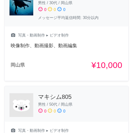
男性
/
30代
/
岡山県
sentiment_satisfied
sentiment_neutral
sentiment_dissatisfied
0
0
0
メッセージ平均返信時間: 30分以内
camera_alt
写真・動画制作
▸ ビデオ制作
映像制作、動画撮影、動画編集
¥10,000
岡山県
マキシム805
男性
/
50代
/
岡山県
sentiment_satisfied
sentiment_neutral
sentiment_dissatisfied
0
0
0
camera_alt
写真・動画制作
▸ ビデオ制作