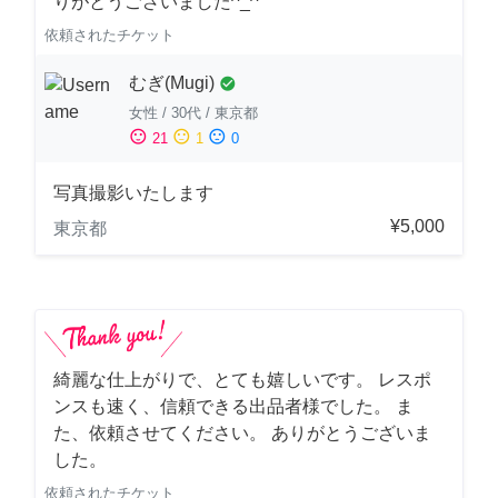
りがとうございました^_^
依頼されたチケット
むぎ(Mugi)
check_circle
女性
/
30代
/
東京都
sentiment_satisfied
sentiment_neutral
sentiment_dissatisfied
21
1
0
写真撮影いたします
¥5,000
東京都
綺麗な仕上がりで、とても嬉しいです。 レスポ
ンスも速く、信頼できる出品者様でした。 ま
た、依頼させてください。 ありがとうございま
した。
依頼されたチケット