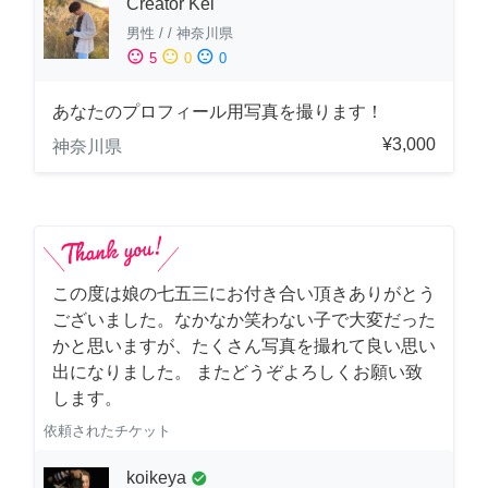
Creator Kei
男性
/
/
神奈川県
sentiment_satisfied
sentiment_neutral
sentiment_dissatisfied
5
0
0
あなたのプロフィール用写真を撮ります！
¥3,000
神奈川県
この度は娘の七五三にお付き合い頂きありがとう
ございました。なかなか笑わない子で大変だった
かと思いますが、たくさん写真を撮れて良い思い
出になりました。 またどうぞよろしくお願い致
します。
依頼されたチケット
koikeya
check_circle