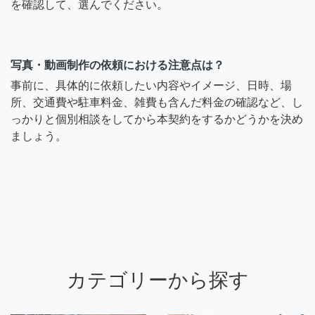
を確認して、選んでください。
写真・動画制作の依頼における注意点は？
事前に、具体的に依頼したい内容やイメージ、日時、場
所、交通費や駐車料金、雑費も含んだ料金の確認など、し
っかりと個別相談をしてから本契約をするかどうかを決め
ましょう。
カテゴリーから探す