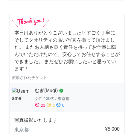
本日はありがとうございました✨ すごく丁寧に
そしてクオリティの高い写真を撮って頂けまし
た。 またお人柄も良く責任を持ってお仕事に臨
んでいただけたので、安心してお任せすることが
できました。 またぜひお願いしたいと思ってい
ます！
依頼されたチケット
むぎ(Mugi)
check_circle
女性
/
30代
/
東京都
sentiment_satisfied
sentiment_neutral
sentiment_dissatisfied
21
1
0
写真撮影いたします
¥5,000
東京都