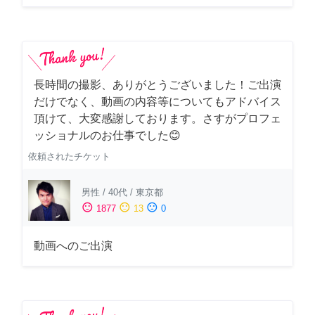
長時間の撮影、ありがとうございました！ご出演
だけでなく、動画の内容等についてもアドバイス
頂けて、大変感謝しております。さすがプロフェ
ッショナルのお仕事でした😊
依頼されたチケット
男性
/
40代
/
東京都
sentiment_satisfied
sentiment_neutral
sentiment_dissatisfied
1877
13
0
動画へのご出演