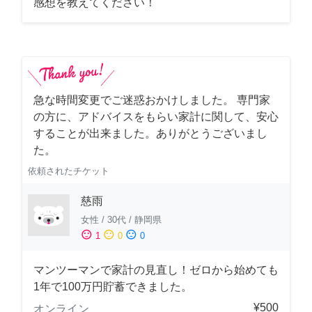
感想を教えてください！
急な時間変更でご迷惑おかけしました。 専門家
の方に、アドバイスをもらい家計に関して、安心
することが出来ました。ありがとうございまし
た。
依頼されたチケット
慈雨
女性
/
30代
/
静岡県
sentiment_satisfied
sentiment_neutral
sentiment_dissatisfied
1
0
0
マンツーマンで家計の見直し！ゼロから始めても
1年で100万円貯蓄できました。
¥500
オンライン