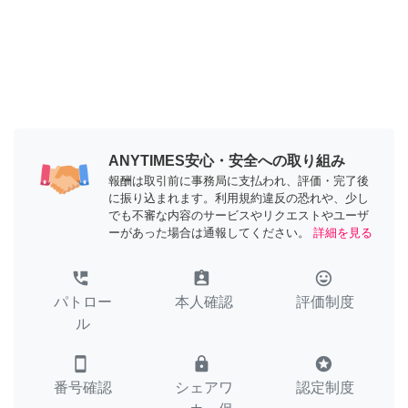
ANYTIMES安心・安全への取り組み
報酬は取引前に事務局に支払われ、評価・完了後
に振り込まれます。利用規約違反の恐れや、少し
でも不審な内容のサービスやリクエストやユーザ
ーがあった場合は通報してください。
詳細を見る
perm_phone_msg
assignment_ind
tag_faces
パトロー
本人確認
評価制度
ル
smartphone
lock
stars
番号確認
シェアワ
認定制度