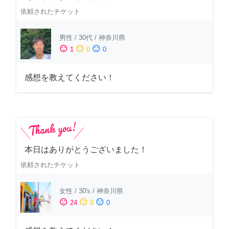
依頼されたチケット
男性
/
30代
/
神奈川県
sentiment_satisfied
sentiment_neutral
sentiment_dissatisfied
1
0
0
感想を教えてください！
本日はありがとうございました！
依頼されたチケット
女性
/
30's
/
神奈川県
sentiment_satisfied
sentiment_neutral
sentiment_dissatisfied
24
0
0