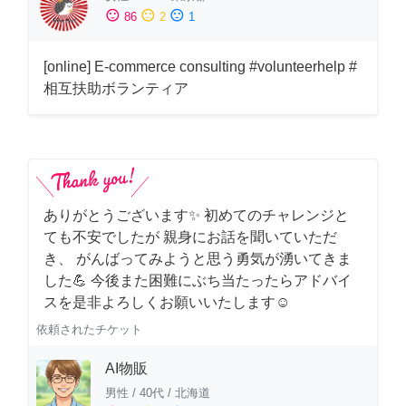
sentiment_satisfied
sentiment_neutral
sentiment_dissatisfied
86
2
1
[online] E-commerce consulting #volunteerhelp #
相互扶助ボランティア
ありがとうございます✨ 初めてのチャレンジと
ても不安でしたが 親身にお話を聞いていただ
き、 がんばってみようと思う勇気が湧いてきま
した💪 今後また困難にぶち当たったらアドバイ
スを是非よろしくお願いいたします☺️
依頼されたチケット
AI物販
男性
/
40代
/
北海道