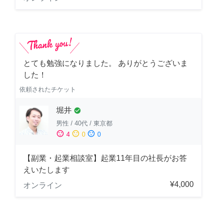
とても勉強になりました。 ありがとうございま
した！
依頼されたチケット
堀井
check_circle
男性
/
40代
/
東京都
sentiment_satisfied
sentiment_neutral
sentiment_dissatisfied
4
0
0
【副業・起業相談室】起業11年目の社長がお答
えいたします
¥4,000
オンライン