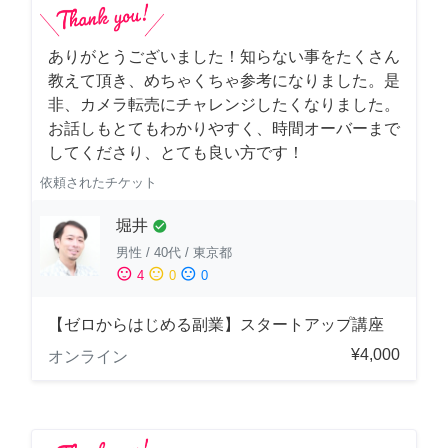
ありがとうございました！知らない事をたくさん
教えて頂き、めちゃくちゃ参考になりました。是
非、カメラ転売にチャレンジしたくなりました。
お話しもとてもわかりやすく、時間オーバーまで
してくださり、とても良い方です！
依頼されたチケット
堀井
check_circle
男性
/
40代
/
東京都
sentiment_satisfied
sentiment_neutral
sentiment_dissatisfied
4
0
0
【ゼロからはじめる副業】スタートアップ講座
¥4,000
オンライン