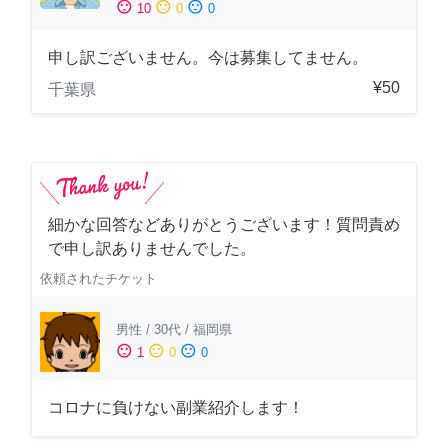
sentiment_satisfied
sentiment_neutral
sentiment_dissatisfied
10
0
0
申し訳ございません。今は募集してません。
¥50
千葉県
細かな回答などありがとうございます！質問責め
で申し訳ありませんでした。
依頼されたチケット
男性
/
30代
/
福岡県
sentiment_satisfied
sentiment_neutral
sentiment_dissatisfied
1
0
0
コロナに負けない副業紹介します！