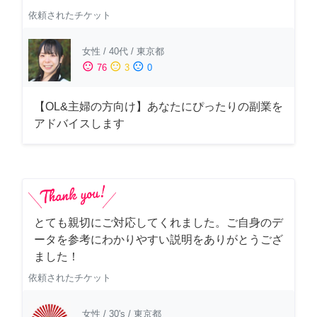
依頼されたチケット
女性
/
40代
/
東京都
sentiment_satisfied
sentiment_neutral
sentiment_dissatisfied
76
3
0
【OL&主婦の方向け】あなたにぴったりの副業を
アドバイスします
とても親切にご対応してくれました。ご自身のデ
ータを参考にわかりやすい説明をありがとうござ
ました！
依頼されたチケット
女性
/
30's
/
東京都