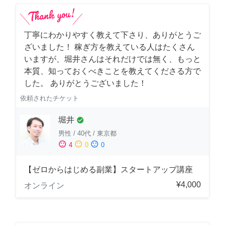
丁寧にわかりやすく教えて下さり、ありがとうご
ざいました！ 稼ぎ方を教えている人はたくさん
いますが、堀井さんはそれだけでは無く、もっと
本質、知っておくべきことを教えてくださる方で
した。 ありがとうございました！
依頼されたチケット
堀井
check_circle
男性
/
40代
/
東京都
sentiment_satisfied
sentiment_neutral
sentiment_dissatisfied
4
0
0
【ゼロからはじめる副業】スタートアップ講座
¥4,000
オンライン