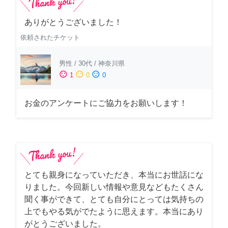
ありがとうございました！
依頼されたチケット
男性
/
30代
/
神奈川県
sentiment_satisfied
sentiment_neutral
sentiment_dissatisfied
1
0
0
お金のアンケートにご協力をお願いします！
とても親身になっていただき、本当にお世話にな
りました。今回新しい情報や意見などもたくさん
聞く事ができて、とても自分にとっては気持ちの
上でもやる気がでたように思えます。本当にあり
がとうございました。