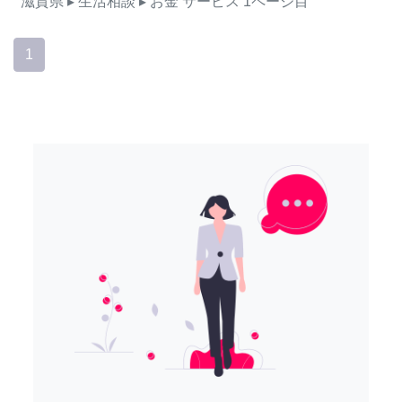
滋賀県
▸ 生活相談
▸ お金
サービス
1ページ目
1