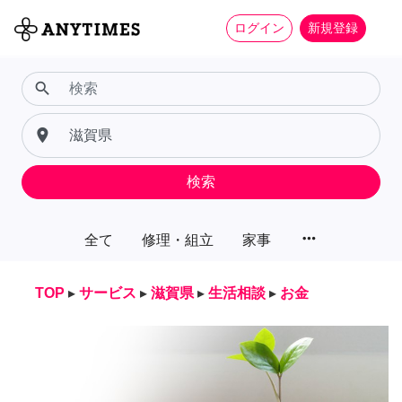
ログイン
新規登録
search
place
検索
more_horiz
全て
修理・組立
家事
TOP
▸
サービス
▸
滋賀県
▸
生活相談
▸
お金