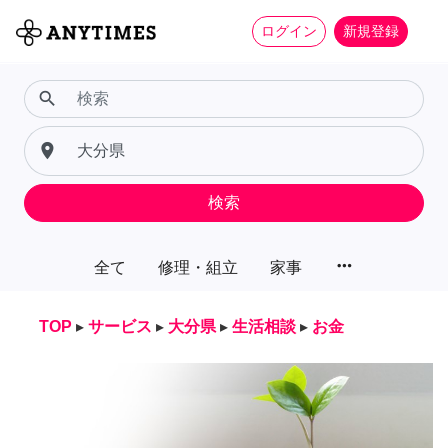
ログイン
新規登録
search
place
検索
more_horiz
全て
修理・組立
家事
TOP
▸
サービス
▸
大分県
▸
生活相談
▸
お金