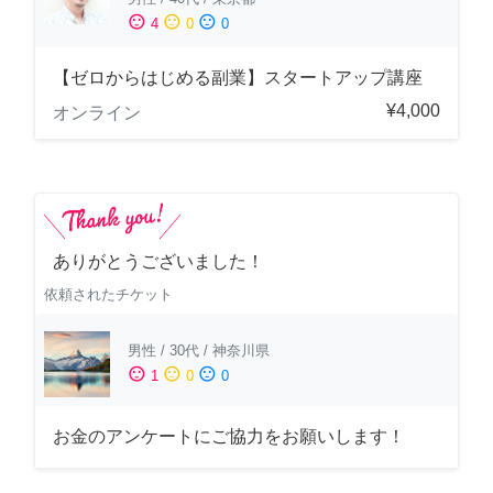
sentiment_satisfied
sentiment_neutral
sentiment_dissatisfied
4
0
0
【ゼロからはじめる副業】スタートアップ講座
¥4,000
オンライン
ありがとうございました！
依頼されたチケット
男性
/
30代
/
神奈川県
sentiment_satisfied
sentiment_neutral
sentiment_dissatisfied
1
0
0
お金のアンケートにご協力をお願いします！