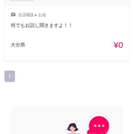
chat
生活相談
▸ お金
何でもお話し聞きますよ！！
¥0
大分県
1