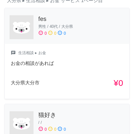
大分県
▸ 生活相談
▸ お金
サービス
1ページ目
fes
男性
/
40代
/
大分県
sentiment_satisfied
sentiment_neutral
sentiment_dissatisfied
0
0
0
chat
生活相談
▸ お金
お金の相談があれば
¥0
大分県大分市
猫好き
/
/
sentiment_satisfied
sentiment_neutral
sentiment_dissatisfied
0
0
0