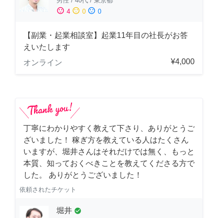
男性
/
40代
/
東京都
sentiment_satisfied
sentiment_neutral
sentiment_dissatisfied
4
0
0
【副業・起業相談室】起業11年目の社長がお答
えいたします
¥4,000
オンライン
丁寧にわかりやすく教えて下さり、ありがとうご
ざいました！ 稼ぎ方を教えている人はたくさん
いますが、堀井さんはそれだけでは無く、もっと
本質、知っておくべきことを教えてくださる方で
した。 ありがとうございました！
依頼されたチケット
堀井
check_circle