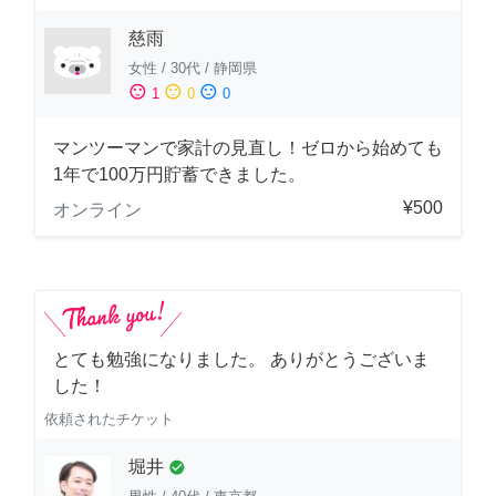
慈雨
女性
/
30代
/
静岡県
sentiment_satisfied
sentiment_neutral
sentiment_dissatisfied
1
0
0
マンツーマンで家計の見直し！ゼロから始めても
1年で100万円貯蓄できました。
¥500
オンライン
とても勉強になりました。 ありがとうございま
した！
依頼されたチケット
堀井
check_circle