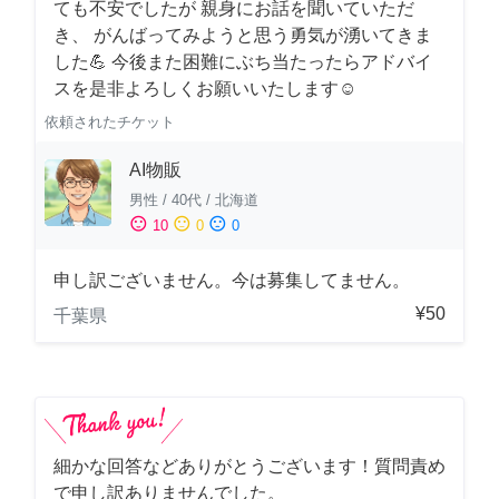
ても不安でしたが 親身にお話を聞いていただ
き、 がんばってみようと思う勇気が湧いてきま
した💪 今後また困難にぶち当たったらアドバイ
スを是非よろしくお願いいたします☺️
依頼されたチケット
AI物販
男性
/
40代
/
北海道
sentiment_satisfied
sentiment_neutral
sentiment_dissatisfied
10
0
0
申し訳ございません。今は募集してません。
¥50
千葉県
細かな回答などありがとうございます！質問責め
で申し訳ありませんでした。