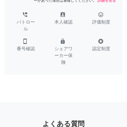
ーがあった場合は通報してください。
詳細を見る
perm_phone_msg
assignment_ind
tag_faces
パトロー
本人確認
評価制度
ル
smartphone
lock
stars
番号確認
シェアワ
認定制度
ーカー保
険
よくある質問