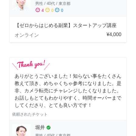
男性
/
40代
/
東京都
sentiment_satisfied
sentiment_neutral
sentiment_dissatisfied
4
0
0
【ゼロからはじめる副業】スタートアップ講座
¥4,000
オンライン
ありがとうございました！知らない事をたくさん
教えて頂き、めちゃくちゃ参考になりました。是
非、カメラ転売にチャレンジしたくなりました。
お話しもとてもわかりやすく、時間オーバーまで
してくださり、とても良い方です！
依頼されたチケット
堀井
check_circle
男性
/
40代
/
東京都