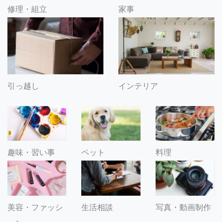
修理・組立
家事
引っ越し
インテリア
趣味・習い事
ペット
料理
美容・ファッシ
生活相談
写真・動画制作