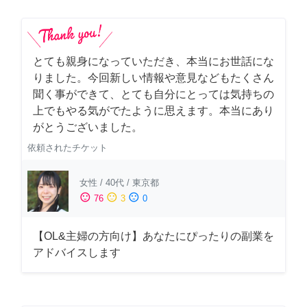
とても親身になっていただき、本当にお世話にな
りました。今回新しい情報や意見などもたくさん
聞く事ができて、とても自分にとっては気持ちの
上でもやる気がでたように思えます。本当にあり
がとうございました。
依頼されたチケット
女性
/
40代
/
東京都
sentiment_satisfied
sentiment_neutral
sentiment_dissatisfied
76
3
0
【OL&主婦の方向け】あなたにぴったりの副業を
アドバイスします