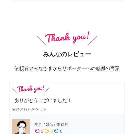
みんなのレビュー
依頼者のみなさまからサポーターへの感謝の言葉
ありがとうございました！
依頼されたチケット
男性
/
30's
/
東京都
sentiment_satisfied
sentiment_neutral
sentiment_dissatisfied
1
0
0