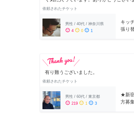
依頼されたチケット
キッ
男性
/
40代
/
神奈川県
張り
sentiment_satisfied
sentiment_neutral
sentiment_dissatisfied
4
0
1
有り難うございました。
依頼されたチケット
★新宿
男性
/
60代
/
東京都
方募
sentiment_satisfied
sentiment_neutral
sentiment_dissatisfied
219
1
3