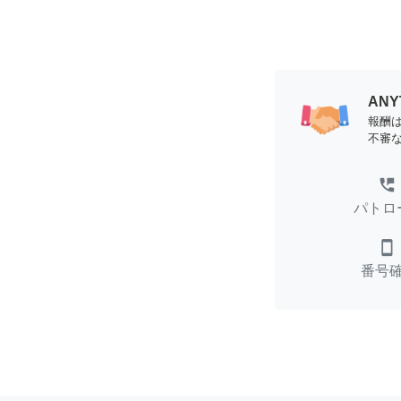
AN
報酬
不審
perm_phone_msg
パトロ
smartphone
番号