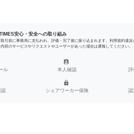
YTIMES安心・安全への取り組み
は取引前に事務局に支払われ、評価・完了後に振り込まれます。利用規約違反
な内容のサービスやリクエストやユーザーがあった場合は通報してください。
assignment_ind
ール
本人確認
評
lock
確認
シェアワーカー保険
認