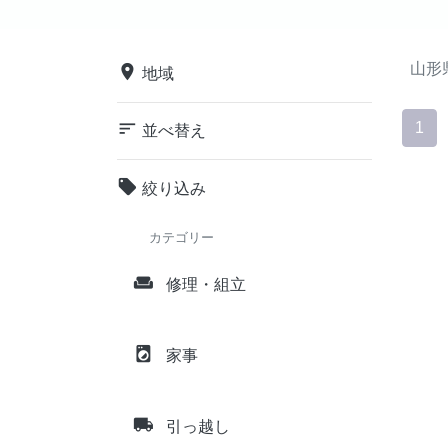
山形
place
地域
sort
1
並べ替え
local_offer
絞り込み
カテゴリー
weekend
修理・組立
local_laundry_service
家事
local_shipping
引っ越し