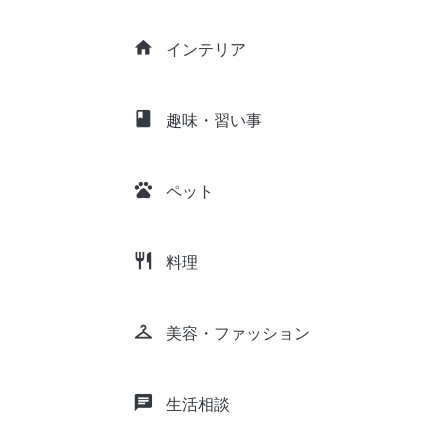
home
インテリア
class
趣味・習い事
pets
ペット
restaurant
料理
checkroom
美容・ファッション
chat
生活相談