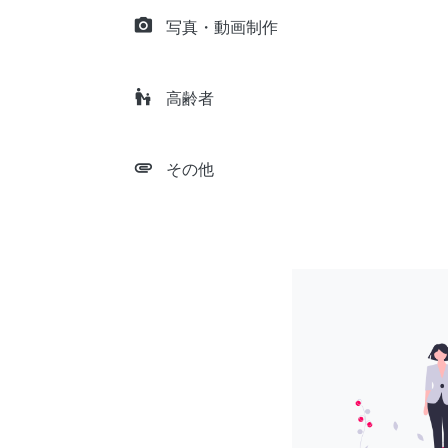
camera_alt
写真・動画制作
escalator_warning
高齢者
attachment
その他