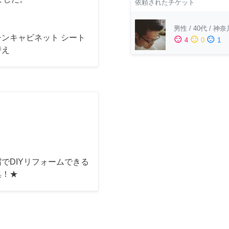
依頼されたチケット
男性
/
40代
/
神奈
チンキャビネット シート
sentiment_satisfied
sentiment_neutral
sentiment_dissatisfied
4
0
1
替え
でDIYリフォームできる
集！★