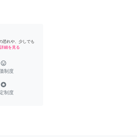
の恐れや、少しでも
詳細を見る
tag_faces
価制度
stars
定制度