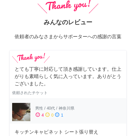
みんなのレビュー
依頼者のみなさまからサポーターへの感謝の言葉
とても丁寧に対応して頂き感謝しています。仕上
がりも素晴らしく気に入っています。ありがとう
ございました。
依頼されたチケット
男性
/
40代
/
神奈川県
sentiment_satisfied
sentiment_neutral
sentiment_dissatisfied
4
0
1
キッチンキャビネット シート張り替え