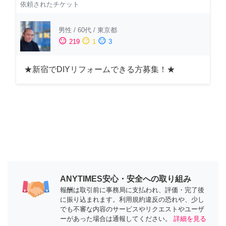
依頼されたチケット
男性
/
60代
/
東京都
sentiment_satisfied
sentiment_neutral
sentiment_dissatisfied
219
1
3
★新宿でDIYリフォームできる方募集！★
ANYTIMES安心・安全への取り組み
報酬は取引前に事務局に支払われ、評価・完了後
に振り込まれます。利用規約違反の恐れや、少し
でも不審な内容のサービスやリクエストやユーザ
ーがあった場合は通報してください。
詳細を見る