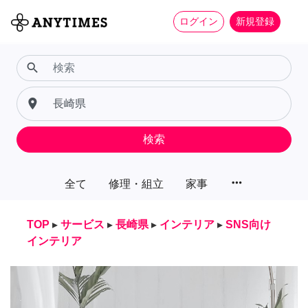
ログイン
新規登録
search
place
検索
more_horiz
全て
修理・組立
家事
TOP
▸
サービス
▸
長崎県
▸
インテリア
▸
SNS向け
インテリア