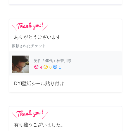
ありがとうございます
依頼されたチケット
男性
/
40代
/
神奈川県
sentiment_satisfied
sentiment_neutral
sentiment_dissatisfied
4
0
1
DYI壁紙シール貼り付け
有り難うございました。