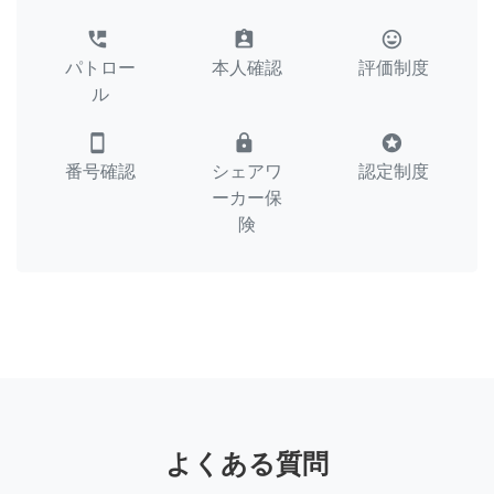
perm_phone_msg
assignment_ind
tag_faces
パトロー
本人確認
評価制度
ル
smartphone
lock
stars
番号確認
シェアワ
認定制度
ーカー保
険
よくある質問