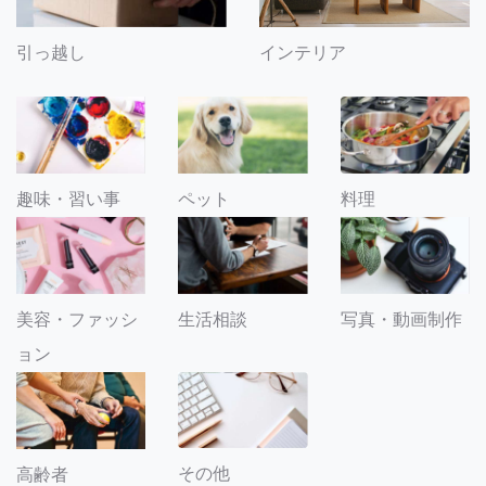
引っ越し
インテリア
趣味・習い事
ペット
料理
美容・ファッシ
生活相談
写真・動画制作
ョン
その他
高齢者