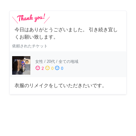
今日はありがとうございました。 引き続き宜し
くお願い致します。
依頼されたチケット
女性
/
20代
/
全ての地域
sentiment_satisfied
sentiment_neutral
sentiment_dissatisfied
2
0
0
衣服のリメイクをしていただきたいです。