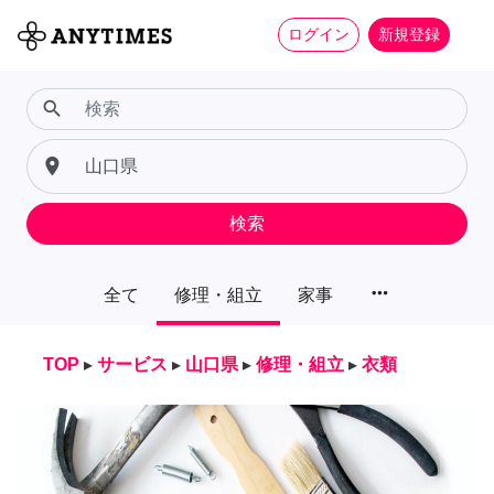
ログイン
新規登録
search
place
検索
more_horiz
全て
修理・組立
家事
TOP
▸
サービス
▸
山口県
▸
修理・組立
▸
衣類