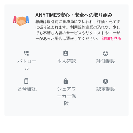
ANYTIMES安心・安全への取り組み
報酬は取引前に事務局に支払われ、評価・完了後
に振り込まれます。利用規約違反の恐れや、少し
でも不審な内容のサービスやリクエストやユーザ
ーがあった場合は通報してください。
詳細を見る
perm_phone_msg
assignment_ind
tag_faces
パトロー
本人確認
評価制度
ル
smartphone
lock
stars
番号確認
シェアワ
認定制度
ーカー保
険