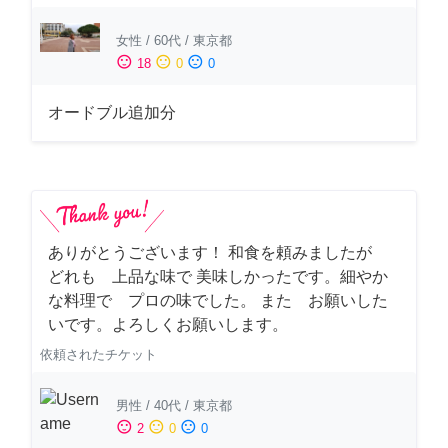
女性
/
60代
/
東京都
sentiment_satisfied
sentiment_neutral
sentiment_dissatisfied
18
0
0
オードブル追加分
ありがとうございます！ 和食を頼みましたが
どれも 上品な味で 美味しかったです。細やか
な料理で プロの味でした。 また お願いした
いです。よろしくお願いします。
依頼されたチケット
男性
/
40代
/
東京都
sentiment_satisfied
sentiment_neutral
sentiment_dissatisfied
2
0
0