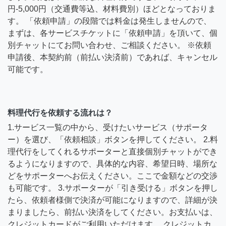
円-5,000円（交通費等込、材料費別）ほどとなっておりま
す。 「依頼申請」の段階では料金は発生しませんので、
まずは、各サービスチケットに「依頼申請」を頂いて、個
別チャットにてお問い合わせ、ご相談ください。 ※依頼
申請後、本契約前（前払い決済前）であれば、キャンセル
可能です。
料理代行を依頼する流れは？
1.サービス一覧の中から、受けたいサービス（サポータ
ー）を選び、「依頼相談」ボタンを押してください。 2.料
理代行をしてくれるサポーターと直接個別チャットができ
るようになりますので、具体的な内容、希望日時、場所な
どをサポーターへお伝えください。ここで金額などの交渉
も可能です。 3.サポーターが「引き受ける」ボタンを押し
たら、依頼者様側で決済が可能になりますので、詳細が決
まりましたら、前払い決済をしてください。お支払いは、
クレジットカードがご利用いただけます。 クレジットカ