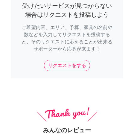
受けたいサービスが見つからない
場合はリクエストを投稿しよう
ご希望内容、エリア、予算、家具の名前や
数などを入力してリクエストを投稿する
と、そのリクエストに応えることが出来る
サポーターから応募が来ます！
リクエストをする
みんなのレビュー