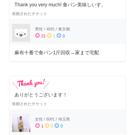
Thank you very much! 食パン美味しいす。
依頼されたチケット
男性
/
40代
/
東京都
sentiment_satisfied
sentiment_neutral
sentiment_dissatisfied
21
1
0
麻布十番で食パン1斤回収→家まで宅配
ありがとうございます！
依頼されたチケット
女性
/
60代
/
埼玉県
sentiment_satisfied
sentiment_neutral
sentiment_dissatisfied
1
0
0