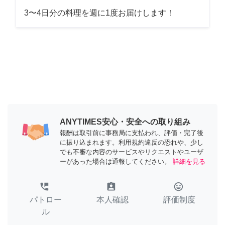
3〜4日分の料理を週に1度お届けします！
ANYTIMES安心・安全への取り組み
報酬は取引前に事務局に支払われ、評価・完了後
に振り込まれます。利用規約違反の恐れや、少し
でも不審な内容のサービスやリクエストやユーザ
ーがあった場合は通報してください。
詳細を見る
perm_phone_msg
assignment_ind
tag_faces
パトロー
本人確認
評価制度
ル