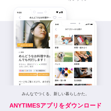
みんなでつくる、新しい暮らしかた。
ANYTIMESアプリをダウンロード