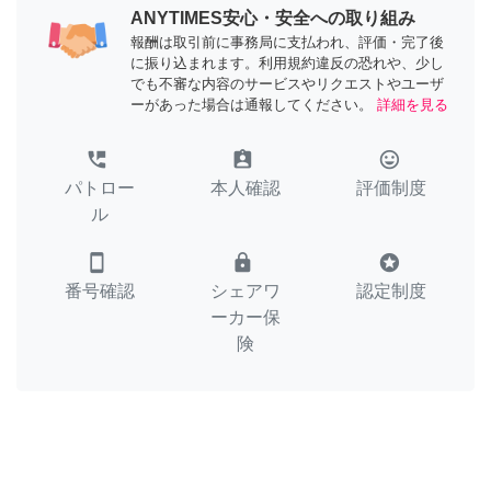
ANYTIMES安心・安全への取り組み
報酬は取引前に事務局に支払われ、評価・完了後
に振り込まれます。利用規約違反の恐れや、少し
でも不審な内容のサービスやリクエストやユーザ
ーがあった場合は通報してください。
詳細を見る
perm_phone_msg
assignment_ind
tag_faces
パトロー
本人確認
評価制度
ル
smartphone
lock
stars
番号確認
シェアワ
認定制度
ーカー保
険