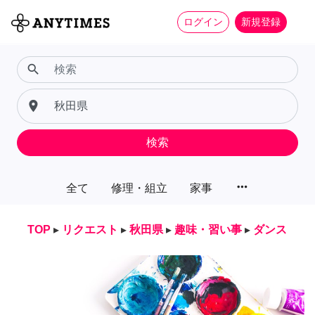
ログイン
新規登録
search
place
検索
more_horiz
全て
修理・組立
家事
TOP
▸
リクエスト
▸
秋田県
▸
趣味・習い事
▸
ダンス