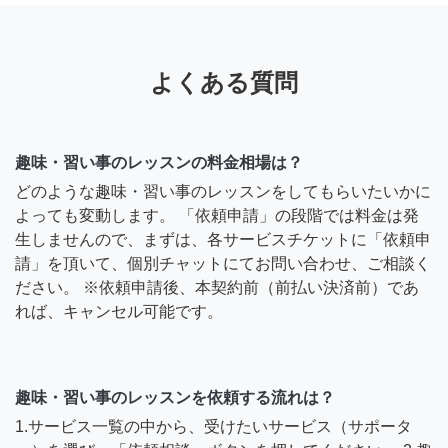
よくある質問
趣味・習い事のレッスンの料金相場は？
どのような趣味・習い事のレッスンをしてもらいたいかに
よっても変動します。 「依頼申請」の段階では料金は発
生しませんので、まずは、各サービスチケットに「依頼申
請」を頂いて、個別チャットにてお問い合わせ、ご相談く
ださい。 ※依頼申請後、本契約前（前払い決済前）であ
れば、キャンセル可能です。
趣味・習い事のレッスンを依頼する流れは？
1.サービス一覧の中から、受けたいサービス（サポータ