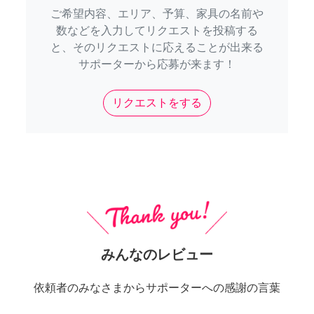
ご希望内容、エリア、予算、家具の名前や
数などを入力してリクエストを投稿する
と、そのリクエストに応えることが出来る
サポーターから応募が来ます！
リクエストをする
みんなのレビュー
依頼者のみなさまからサポーターへの感謝の言葉