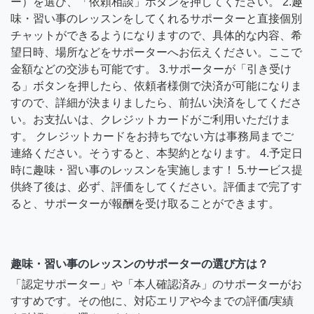
ー）を選び、「依頼相談」ボタンを押してください。 2.趣
味・習い事のレッスンをしてくれるサポーターと直接個別
チャットができるようになりますので、具体的な内容、希
望日時、場所などをサポーターへお伝えください。ここで
金額などの交渉も可能です。 3.サポーターが「引き受け
る」ボタンを押したら、依頼者様側で決済が可能になりま
すので、詳細が決まりましたら、前払い決済をしてくださ
い。お支払いは、クレジットカードがご利用いただけま
す。 クレジットカードをお持ちでない方は事務局までご
連絡ください。そうすると、本契約となります。 4.予定日
時に趣味・習い事のレッスンを実施します！ 5.サービス提
供終了後は、必ず、評価をしてください。評価まで完了す
ると、サポーターが報酬を受け取ることができます。
趣味・習い事のレッスンのサポーターの選び方は？
「認定サポーター」や「本人確認済み」のサポーターがお
すすめです。その他に、対応エリアや今までの評価/実績