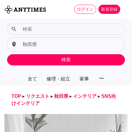
ログイン
新規登録
search
place
検索
more_horiz
全て
修理・組立
家事
TOP
▸
リクエスト
▸
秋田県
▸
インテリア
▸
SNS向
けインテリア