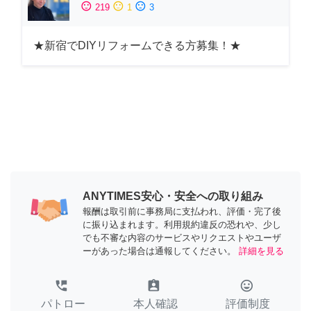
sentiment_satisfied
sentiment_neutral
sentiment_dissatisfied
219
1
3
★新宿でDIYリフォームできる方募集！★
ANYTIMES安心・安全への取り組み
報酬は取引前に事務局に支払われ、評価・完了後
に振り込まれます。利用規約違反の恐れや、少し
でも不審な内容のサービスやリクエストやユーザ
ーがあった場合は通報してください。
詳細を見る
perm_phone_msg
assignment_ind
tag_faces
パトロー
本人確認
評価制度