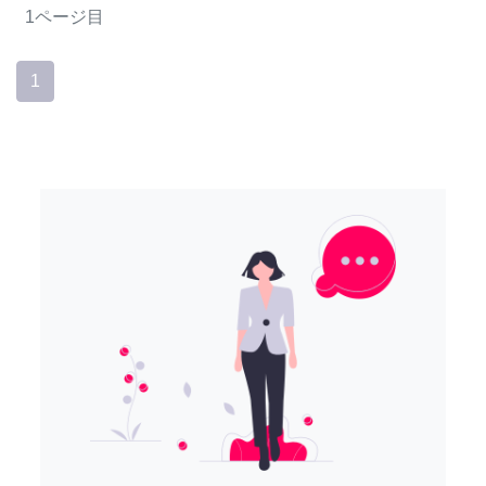
1ページ目
1