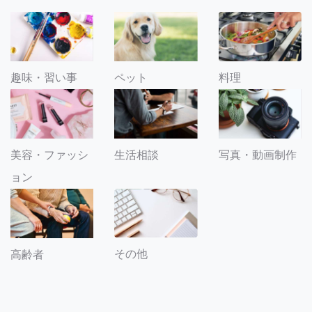
趣味・習い事
ペット
料理
美容・ファッシ
生活相談
写真・動画制作
ョン
その他
高齢者