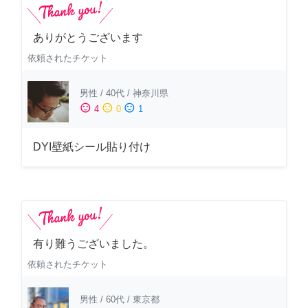
ありがとうございます
依頼されたチケット
男性
/
40代
/
神奈川県
sentiment_satisfied
sentiment_neutral
sentiment_dissatisfied
4
0
1
DYI壁紙シール貼り付け
有り難うございました。
依頼されたチケット
男性
/
60代
/
東京都