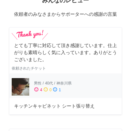
みんなのレビュー
依頼者のみなさまからサポーターへの感謝の言葉
とても丁寧に対応して頂き感謝しています。仕上
がりも素晴らしく気に入っています。ありがとう
ございました。
依頼されたチケット
男性
/
40代
/
神奈川県
sentiment_satisfied
sentiment_neutral
sentiment_dissatisfied
4
0
1
キッチンキャビネット シート張り替え