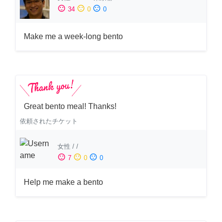
sentiment_satisfied
sentiment_neutral
sentiment_dissatisfied
34
0
0
Make me a week-long bento
Great bento meal! Thanks!
依頼されたチケット
女性
/
/
sentiment_satisfied
sentiment_neutral
sentiment_dissatisfied
7
0
0
Help me make a bento