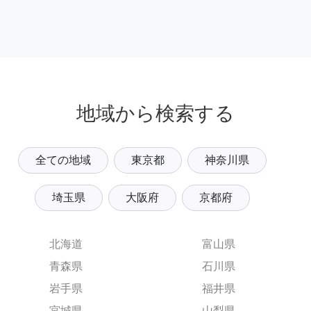
地域から検索する
全ての地域
東京都
神奈川県
埼玉県
大阪府
京都府
北海道
富山県
青森県
石川県
岩手県
福井県
宮城県
山梨県