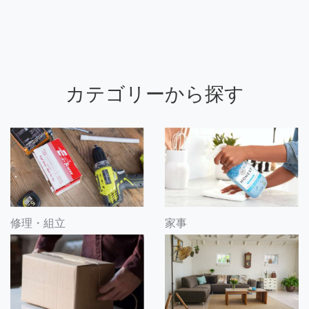
カテゴリーから探す
修理・組立
家事