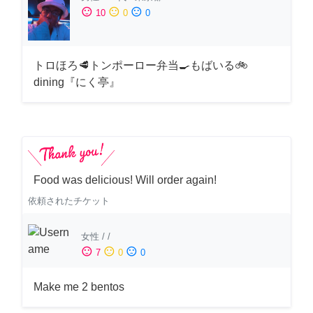
sentiment_satisfied
sentiment_neutral
sentiment_dissatisfied
10
0
0
トロほろ🥩トンポーロー弁当🍳もばいる🚲
dining『にく亭』
Food was delicious! Will order again!
依頼されたチケット
女性
/
/
sentiment_satisfied
sentiment_neutral
sentiment_dissatisfied
7
0
0
Make me 2 bentos