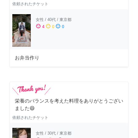
依頼されたチケット
女性
/
40代
/
東京都
sentiment_satisfied
sentiment_neutral
sentiment_dissatisfied
4
0
0
お弁当作り
栄養のバランスを考えた料理をありがとうござい
ました😄
依頼されたチケット
女性
/
30代
/
東京都