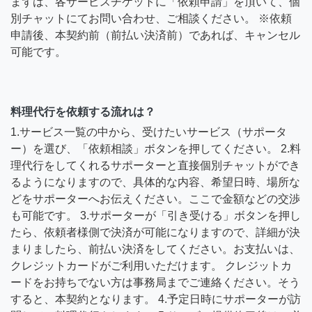
まずは、各サービスチケットに「依頼申請」を頂いて、個
別チャットにてお問い合わせ、ご相談ください。 ※依頼
申請後、本契約前（前払い決済前）であれば、キャンセル
可能です。
料理代行を依頼する流れは？
1.サービス一覧の中から、受けたいサービス（サポータ
ー）を選び、「依頼相談」ボタンを押してください。 2.料
理代行をしてくれるサポーターと直接個別チャットができ
るようになりますので、具体的な内容、希望日時、場所な
どをサポーターへお伝えください。ここで金額などの交渉
も可能です。 3.サポーターが「引き受ける」ボタンを押し
たら、依頼者様側で決済が可能になりますので、詳細が決
まりましたら、前払い決済をしてください。お支払いは、
クレジットカードがご利用いただけます。 クレジットカ
ードをお持ちでない方は事務局までご連絡ください。そう
すると、本契約となります。 4.予定日時にサポーターが訪