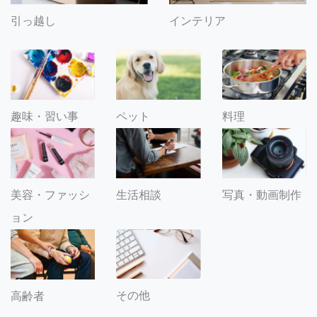
引っ越し
インテリア
趣味・習い事
ペット
料理
美容・ファッシ
生活相談
写真・動画制作
ョン
その他
高齢者