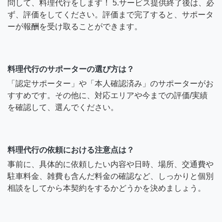
問して、料理代行をします！ 5.サービス提供終了後は、必
ず、評価をしてください。評価まで完了すると、サポータ
ーが報酬を受け取ることができます。
料理代行のサポーターの選び方は？
「認定サポーター」や「本人確認済み」のサポーターがお
すすめです。その他に、対応エリアや今までの評価/実績
を確認して、選んでください。
料理代行の依頼における注意点は？
事前に、具体的に依頼したい内容や日時、場所、交通費や
駐車料金、雑費も含んだ料金の確認など、しっかりと個別
相談をしてから本契約をするかどうかを決めましょう。