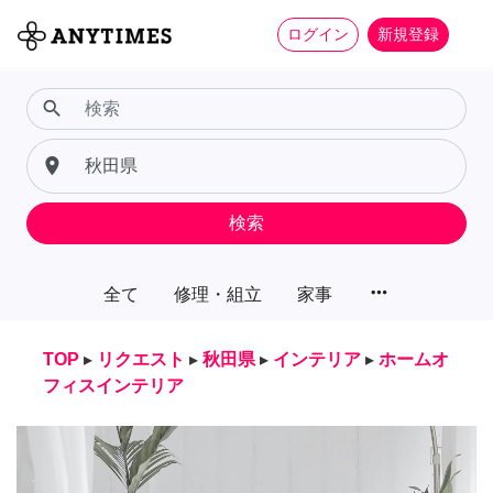
ログイン
新規登録
search
place
検索
more_horiz
全て
修理・組立
家事
TOP
▸
リクエスト
▸
秋田県
▸
インテリア
▸
ホームオ
フィスインテリア