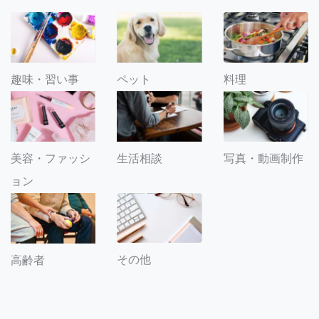
趣味・習い事
ペット
料理
美容・ファッシ
生活相談
写真・動画制作
ョン
その他
高齢者