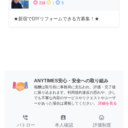
sentiment_satisfied
sentiment_neutral
sentiment_dissatisfied
219
1
3
★新宿でDIYリフォームできる方募集！★
ANYTIMES安心・安全への取り組み
報酬は取引前に事務局に支払われ、評価・完了後
に振り込まれます。利用規約違反の恐れや、少し
でも不審な内容のサービスやリクエストやユーザ
ーがあった場合は通報してください。
詳細を見る
perm_phone_msg
assignment_ind
tag_faces
パトロー
本人確認
評価制度