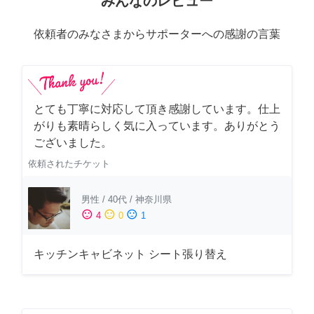
みんなのレビュー
依頼者のみなさまからサポーターへの感謝の言葉
とても丁寧に対応して頂き感謝しています。仕上
がりも素晴らしく気に入っています。ありがとう
ございました。
依頼されたチケット
男性
/
40代
/
神奈川県
sentiment_satisfied
sentiment_neutral
sentiment_dissatisfied
4
0
1
キッチンキャビネット シート張り替え