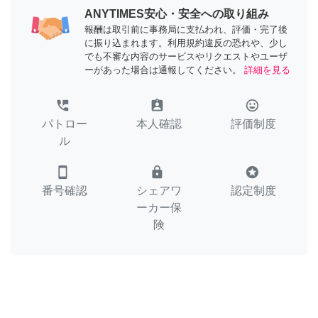
ANYTIMES安心・安全への取り組み
報酬は取引前に事務局に支払われ、評価・完了後
に振り込まれます。利用規約違反の恐れや、少し
でも不審な内容のサービスやリクエストやユーザ
ーがあった場合は通報してください。
詳細を見る
perm_phone_msg
assignment_ind
tag_faces
パトロー
本人確認
評価制度
ル
smartphone
lock
stars
番号確認
シェアワ
認定制度
ーカー保
険