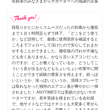
依頼者のみなさまからサポーターへの感謝の言葉
段取りがとにかくスムーズだったの到着から撤収
まで１台１時間足らずで終了、「どこをどう使う
か」など説明して、最後に使用箇所を確認すると
ころまでフォローして頂けたので安心しておまか
せすることができました。撤収後の汚れや不備な
ども全くありません。かなり古いエアコンだった
のですが、どこが脆くなっているか、どうしてこ
ういう音が出るかなどもちょいちょい作業中に聞
くことができて経験の豊富さを伺えます。鉄っぽ
いというか、埃っぽいというか、清掃スプレーで
は取れなかった独特のエアコン臭が爽やかに一掃
されました！ ANYTIMESでは実績の少ないサポ
ーターですが、長年実績を積まれている会社様
で、他サイトなどではクチコミも大変多く寄せら
れていらっしゃいます。手際よく、みるみる出て