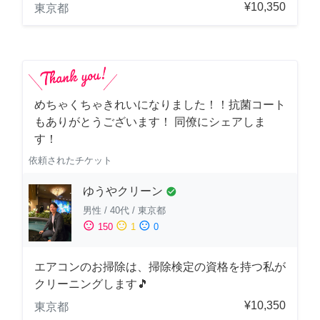
¥10,350
東京都
めちゃくちゃきれいになりました！！抗菌コート
もありがとうございます！ 同僚にシェアしま
す！
依頼されたチケット
ゆうやクリーン
check_circle
男性
/
40代
/
東京都
sentiment_satisfied
sentiment_neutral
sentiment_dissatisfied
150
1
0
エアコンのお掃除は、掃除検定の資格を持つ私が
クリーニングします🎵
¥10,350
東京都