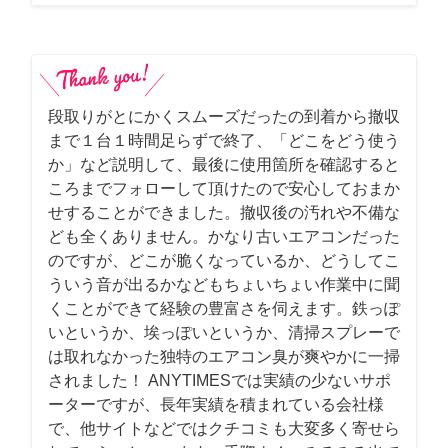
段取りがとにかくスムーズだったの到着から撤収
まで１台１時間足らずで終了、「どこをどう使う
か」など説明して、最後に使用箇所を確認すると
ころまでフォローして頂けたので安心しておまか
せすることができました。撤収後の汚れや不備な
ども全くありません。かなり古いエアコンだった
のですが、どこが脆くなっているか、どうしてこ
ういう音が出るかなどもちょいちょい作業中に聞
くことができて経験の豊富さを伺えます。鉄っぽ
いというか、埃っぽいというか、清掃スプレーで
は取れなかった独特のエアコン臭が爽やかに一掃
されました！ ANYTIMESでは実績の少ないサポ
ーターですが、長年実績を積まれている会社様
で、他サイトなどではクチコミも大変多く寄せら