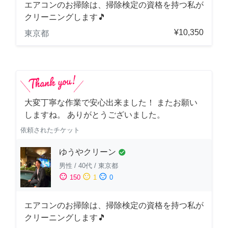
エアコンのお掃除は、掃除検定の資格を持つ私が
クリーニングします🎵
¥10,350
東京都
大変丁寧な作業で安心出来ました！ またお願い
しますね。 ありがとうございました。
依頼されたチケット
ゆうやクリーン
check_circle
男性
/
40代
/
東京都
sentiment_satisfied
sentiment_neutral
sentiment_dissatisfied
150
1
0
エアコンのお掃除は、掃除検定の資格を持つ私が
クリーニングします🎵