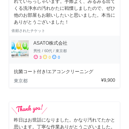
れていらっしゃいます。手際よく、みるみる出て
くる洗浄水の汚れかたに戦慄しましたので、ぜひ
他のお部屋もお願いしたいと思いました。本当に
ありがとうございました！
依頼されたチケット
ASATO株式会社
男性
/
60代
/
東京都
sentiment_satisfied
sentiment_neutral
sentiment_dissatisfied
3
0
0
抗菌コート付き!エアコンクリーニング
¥9,900
東京都
昨日はお世話になりました。かなり汚れてたかと
思います。丁寧な作業ありがとうございました。