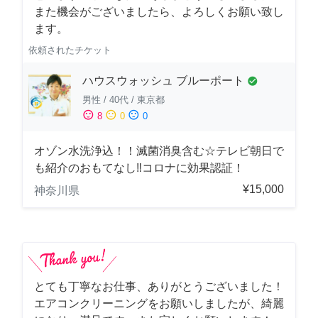
また機会がございましたら、よろしくお願い致し
ます。
依頼されたチケット
ハウスウォッシュ ブルーポート
check_circle
男性
/
40代
/
東京都
sentiment_satisfied
sentiment_neutral
sentiment_dissatisfied
8
0
0
オゾン水洗浄込！！滅菌消臭含む☆テレビ朝日で
も紹介のおもてなし‼コロナに効果認証！
¥15,000
神奈川県
とても丁寧なお仕事、ありがとうございました！
エアコンクリーニングをお願いしましたが、綺麗