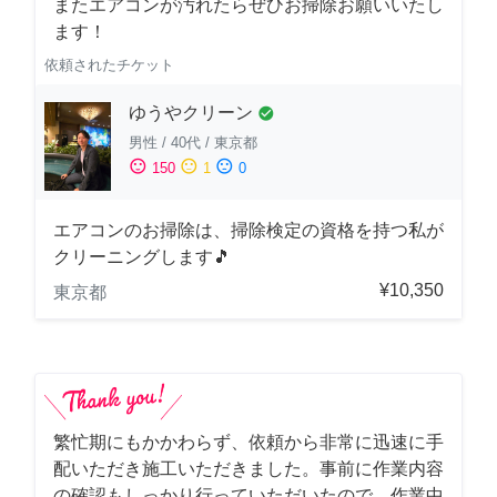
またエアコンが汚れたらぜひお掃除お願いいたし
ます！
依頼されたチケット
ゆうやクリーン
check_circle
男性
/
40代
/
東京都
sentiment_satisfied
sentiment_neutral
sentiment_dissatisfied
150
1
0
エアコンのお掃除は、掃除検定の資格を持つ私が
クリーニングします🎵
¥10,350
東京都
繁忙期にもかかわらず、依頼から非常に迅速に手
配いただき施工いただきました。事前に作業内容
の確認もしっかり行っていただいたので、作業中