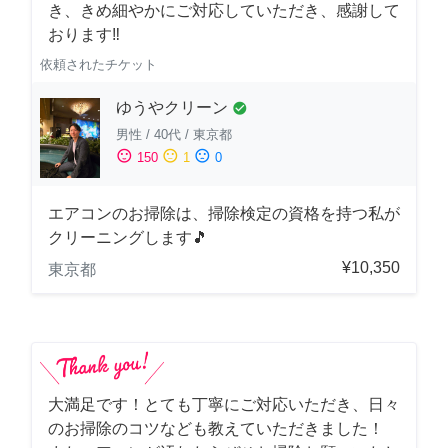
き、きめ細やかにご対応していただき、感謝して
おります‼️
依頼されたチケット
ゆうやクリーン
check_circle
男性
/
40代
/
東京都
sentiment_satisfied
sentiment_neutral
sentiment_dissatisfied
150
1
0
エアコンのお掃除は、掃除検定の資格を持つ私が
クリーニングします🎵
¥10,350
東京都
大満足です！とても丁寧にご対応いただき、日々
のお掃除のコツなども教えていただきました！