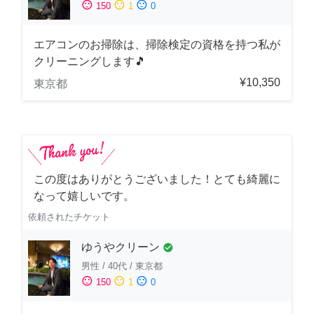
sentiment_satisfied
sentiment_neutral
sentiment_dissatisfied
150
1
0
エアコンのお掃除は、掃除検定の資格を持つ私が
クリーニングします🎵
¥10,350
東京都
この度はありがとうございました！とても綺麗に
なって嬉しいです。
依頼されたチケット
ゆうやクリーン
check_circle
男性
/
40代
/
東京都
sentiment_satisfied
sentiment_neutral
sentiment_dissatisfied
150
1
0