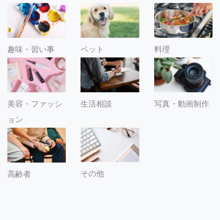
趣味・習い事
ペット
料理
美容・ファッシ
生活相談
写真・動画制作
ョン
その他
高齢者