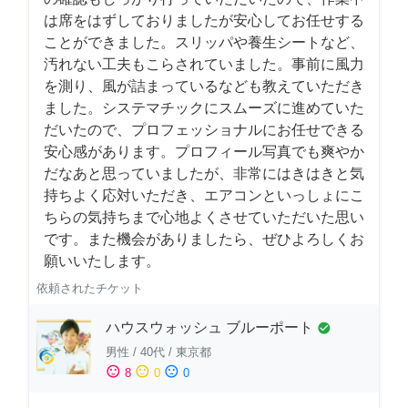
は席をはずしておりましたが安心してお任せする
ことができました。スリッパや養生シートなど、
汚れない工夫もこらされていました。事前に風力
を測り、風が詰まっているなども教えていただき
ました。システマチックにスムーズに進めていた
だいたので、プロフェッショナルにお任せできる
安心感があります。プロフィール写真でも爽やか
だなあと思っていましたが、非常にはきはきと気
持ちよく応対いただき、エアコンといっしょにこ
ちらの気持ちまで心地よくさせていただいた思い
です。また機会がありましたら、ぜひよろしくお
願いいたします。
依頼されたチケット
ハウスウォッシュ ブルーポート
check_circle
男性
/
40代
/
東京都
sentiment_satisfied
sentiment_neutral
sentiment_dissatisfied
8
0
0