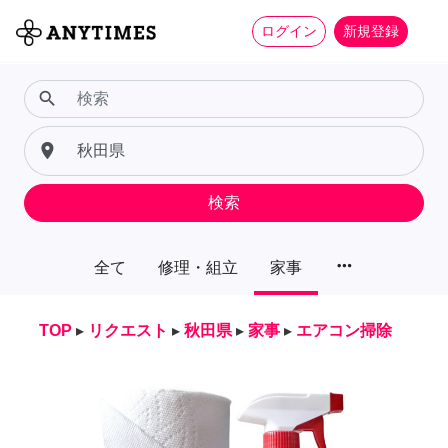
ログイン
新規登録
search
place
検索
more_horiz
全て
修理・組立
家事
TOP
▸
リクエスト
▸
秋田県
▸
家事
▸
エアコン掃除