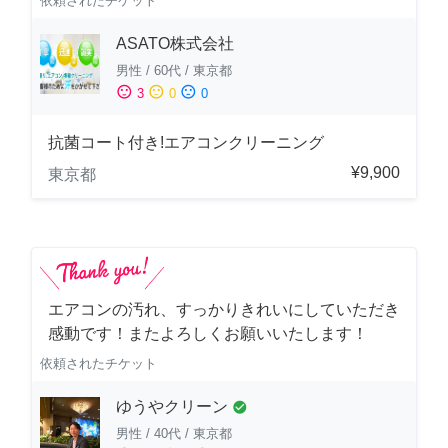
依頼されたチケット
ASATO株式会社
男性
/
60代
/
東京都
sentiment_satisfied
sentiment_neutral
sentiment_dissatisfied
3
0
0
抗菌コート付き!エアコンクリーニング
¥9,900
東京都
エアコンの汚れ、すっかりきれいにしていただき
感動です！またよろしくお願いいたします！
依頼されたチケット
ゆうやクリーン
check_circle
男性
/
40代
/
東京都