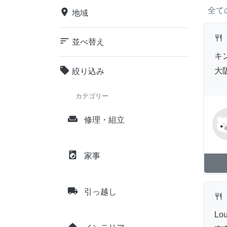
全て
place
地域
restaurant
sort
並べ替え
キ
local_offer
大
絞り込み
カテゴリー
weekend
修理・組立
local_laundry_service
家事
local_shipping
引っ越し
restaurant
Lou
home