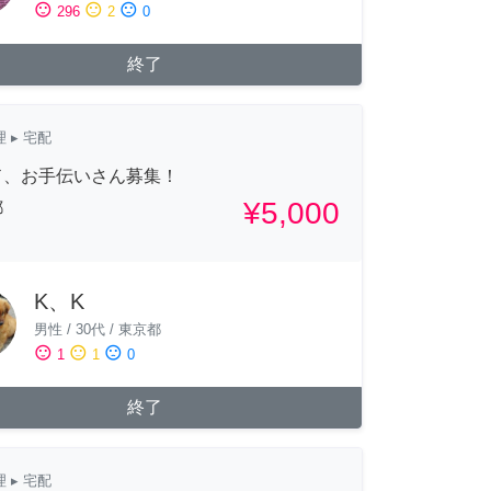
sentiment_satisfied
sentiment_neutral
sentiment_dissatisfied
296
2
0
終了
理
▸ 宅配
ド、お手伝いさん募集！
¥5,000
都
K、K
男性
/
30代
/
東京都
sentiment_satisfied
sentiment_neutral
sentiment_dissatisfied
1
1
0
終了
理
▸ 宅配