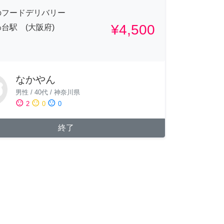
のフードデリバリー
¥4,500
台駅 (大阪府)
なかやん
男性
/
40代
/
神奈川県
sentiment_satisfied
sentiment_neutral
sentiment_dissatisfied
2
0
0
終了