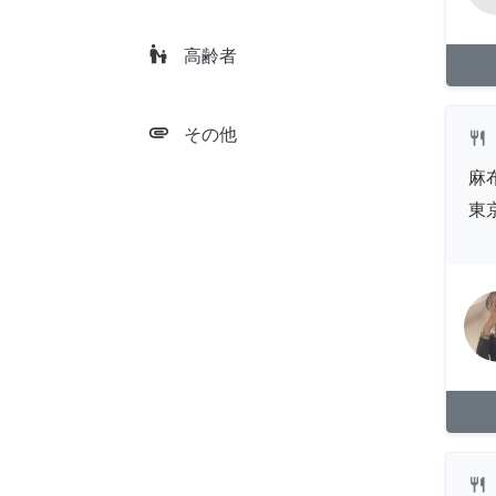
escalator_warning
高齢者
attachment
その他
restaurant
麻
東
restaurant