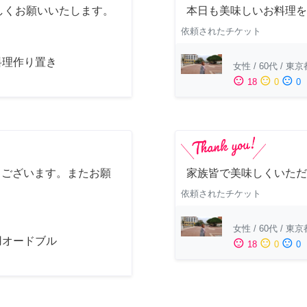
しくお願いいたします。
本日も美味しいお料理を
依頼されたチケット
料理作り置き
女性
/
60代
/
東京
sentiment_satisfied
sentiment_neutral
sentiment_dissatisfied
18
0
0
うございます。またお願
家族皆で美味しくいただ
依頼されたチケット
女性
/
60代
/
東京
用オードブル
sentiment_satisfied
sentiment_neutral
sentiment_dissatisfied
18
0
0