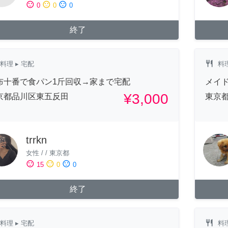
sentiment_satisfied
sentiment_neutral
sentiment_dissatisfied
0
0
0
終了
restaurant
料理
▸ 宅配
料
布十番で食パン1斤回収→家まで宅配
メイ
¥3,000
京都品川区東五反田
東京
trrkn
女性
/
/
東京都
sentiment_satisfied
sentiment_neutral
sentiment_dissatisfied
15
0
0
終了
restaurant
料理
▸ 宅配
料