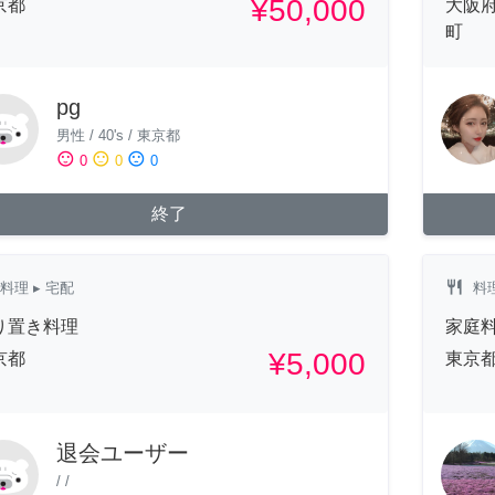
¥50,000
京都
大阪
町
pg
男性
/
40's
/
東京都
sentiment_satisfied
sentiment_neutral
sentiment_dissatisfied
0
0
0
終了
restaurant
料理
▸ 宅配
料
り置き料理
家庭
¥5,000
京都
東京
退会ユーザー
/
/