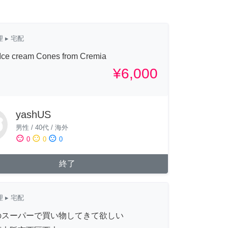
理
▸ 宅配
Ice cream Cones from Cremia
¥6,000
yashUS
男性
/
40代
/
海外
sentiment_satisfied
sentiment_neutral
sentiment_dissatisfied
0
0
0
終了
理
▸ 宅配
のスーパーで買い物してきて欲しい