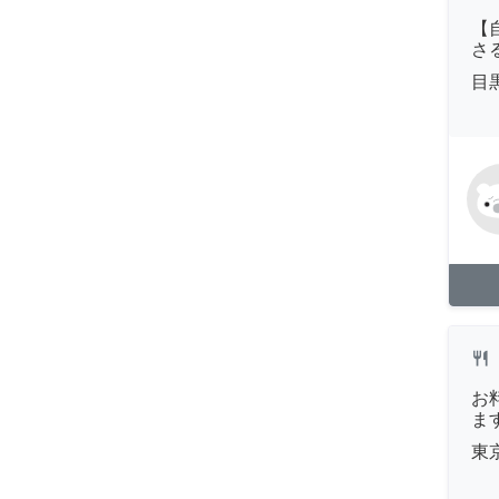
【
さ
目
restaurant
お
ま
東