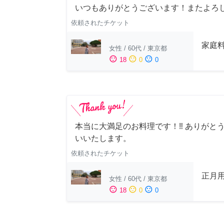
いつもありがとうございます！またよろ
依頼されたチケット
家庭
女性
/
60代
/
東京都
sentiment_satisfied
sentiment_neutral
sentiment_dissatisfied
18
0
0
本当に大満足のお料理です！‼️ ありがと
いいたします。
依頼されたチケット
正月
女性
/
60代
/
東京都
sentiment_satisfied
sentiment_neutral
sentiment_dissatisfied
18
0
0