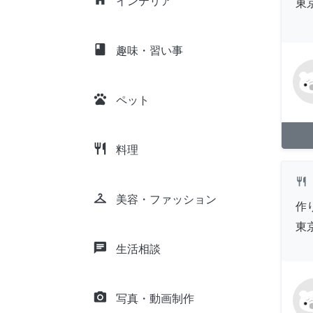
インテリア
東
class
趣味・習い事
pets
ペット
restaurant
料理
restaurant
checkroom
美容・ファッション
作
東
chat
生活相談
camera_alt
写真・動画制作