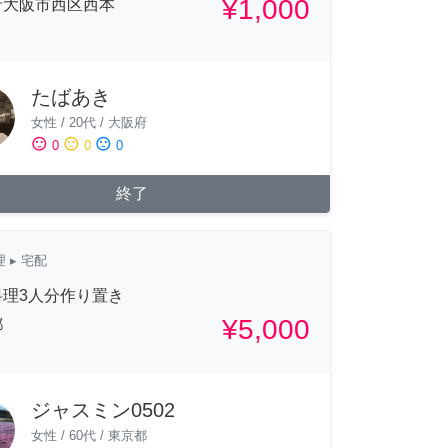
¥1,000
府大阪市西区西本
たばあき
女性
/
20代
/
大阪府
sentiment_satisfied
sentiment_neutral
sentiment_dissatisfied
0
0
0
終了
理
▸ 宅配
料理3人分作り置き
¥5,000
都
ジャスミン0502
女性
/
60代
/
東京都