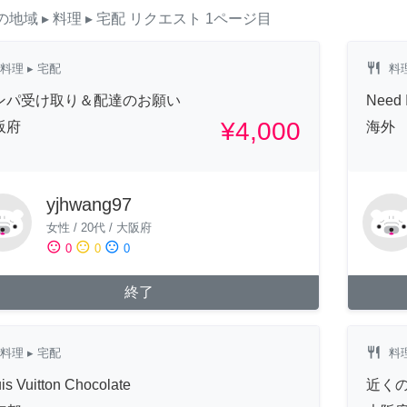
の地域
▸ 料理
▸ 宅配
リクエスト
1ページ目
restaurant
料理
▸ 宅配
料
ンパ受け取り＆配達のお願い
Need 
¥4,000
阪府
海外
yjhwang97
女性
/
20代
/
大阪府
sentiment_satisfied
sentiment_neutral
sentiment_dissatisfied
0
0
0
終了
restaurant
料理
▸ 宅配
料
is Vuitton Chocolate
近く