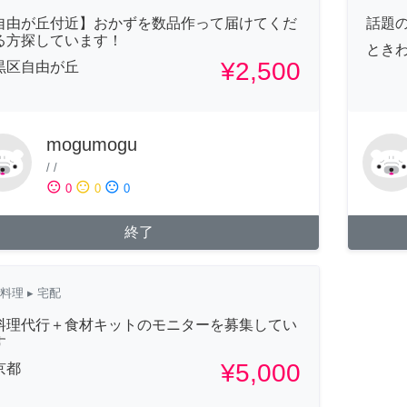
自由が丘付近】おかずを数品作って届けてくだ
話題
る方探しています！
ときわ
¥2,500
黒区自由が丘
mogumogu
/
/
sentiment_satisfied
sentiment_neutral
sentiment_dissatisfied
0
0
0
終了
料理
▸ 宅配
料理代行＋食材キットのモニターを募集してい
す
¥5,000
京都