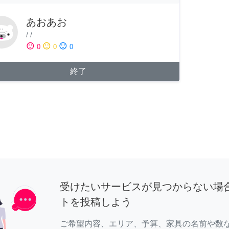
あおあお
/
/
sentiment_satisfied
sentiment_neutral
sentiment_dissatisfied
0
0
0
終了
受けたいサービスが見つからない場
トを投稿しよう
ご希望内容、エリア、予算、家具の名前や数