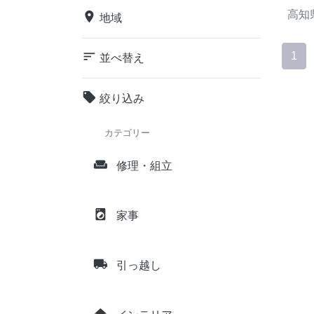
高知
place
地域
sort
1
並べ替え
local_offer
絞り込み
カテゴリー
weekend
修理・組立
local_laundry_service
家事
local_shipping
引っ越し
home