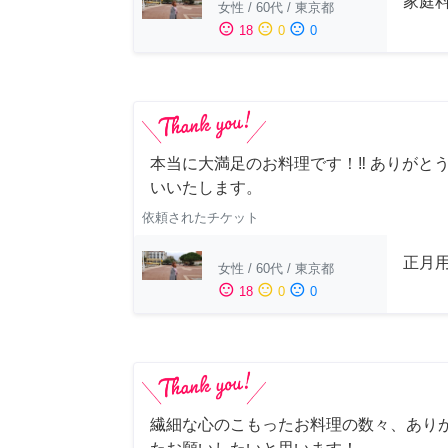
家庭
女性
/
60代
/
東京都
sentiment_satisfied
sentiment_neutral
sentiment_dissatisfied
18
0
0
本当に大満足のお料理です！‼️ ありがと
いいたします。
依頼されたチケット
正月
女性
/
60代
/
東京都
sentiment_satisfied
sentiment_neutral
sentiment_dissatisfied
18
0
0
繊細な心のこもったお料理の数々、あり