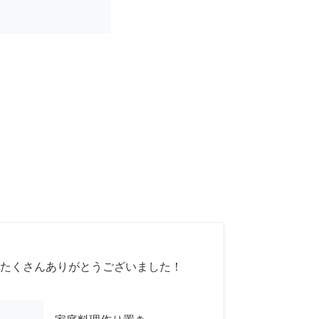
たくさんありがとうございました！