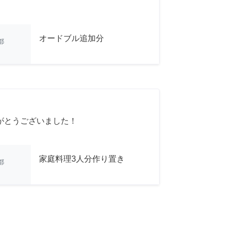
オードブル追加分
都
りがとうございました！
家庭料理3人分作り置き
都