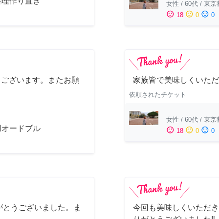
料理作り置き
女性
/
60代
/
東京
sentiment_satisfied
sentiment_neutral
sentiment_dissatisfied
18
0
0
うございます。またお願
家族皆で美味しくいただ
依頼されたチケット
女性
/
60代
/
東京
用オードブル
sentiment_satisfied
sentiment_neutral
sentiment_dissatisfied
18
0
0
がとうございました。ま
今回も美味しくいただき