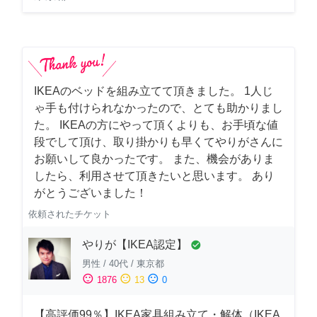
IKEAのベッドを組み立てて頂きました。 1人じ
ゃ手も付けられなかったので、とても助かりまし
た。 IKEAの方にやって頂くよりも、お手頃な値
段でして頂け、取り掛かりも早くてやりがさんに
お願いして良かったです。 また、機会がありま
したら、利用させて頂きたいと思います。 あり
がとうございました！
依頼されたチケット
やりが【IKEA認定】
check_circle
男性
/
40代
/
東京都
sentiment_satisfied
sentiment_neutral
sentiment_dissatisfied
1876
13
0
【高評価99％】IKEA家具組み立て・解体（IKEA