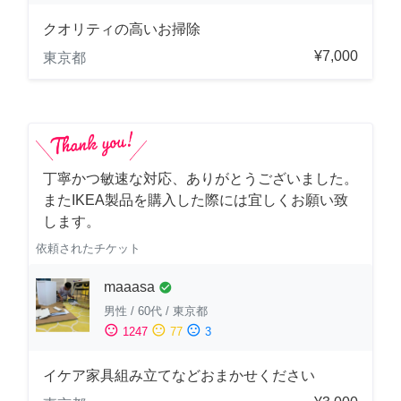
クオリティの高いお掃除
¥7,000
東京都
丁寧かつ敏速な対応、ありがとうございました。
またIKEA製品を購入した際には宜しくお願い致
します。
依頼されたチケット
maaasa
check_circle
男性
/
60代
/
東京都
sentiment_satisfied
sentiment_neutral
sentiment_dissatisfied
1247
77
3
イケア家具組み立てなどおまかせください