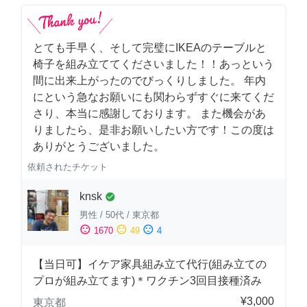
とても手早く、そして完璧にIKEAのテーブルと
椅子を組み立ててくださいました！！あっという
間に出来上がったのでびっくりしました。 年内
にという急なお願いにも関わらずすぐに来てくだ
さり、本当に感謝しております。 また機会があ
りましたら、是非お願いしたい方です！この度は
ありがとうございました。
依頼されたチケット
knsk
check_circle
男性
/
50代
/
東京都
sentiment_satisfied
sentiment_neutral
sentiment_dissatisfied
1670
49
4
【当日可】イケア家具組み立て代行(組み立ての
プロが組み立てます)＊ワクチン3回目接種済み
¥3,000
東京都