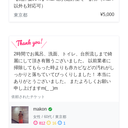
以外も対応可）
¥5,000
東京都
2時間でお風呂、洗面、トイレ、台所流しまで綺
麗にして頂き有難うございました。 以前業者に
掃除してもらった時よりも赤カビなどの汚れがし
っかりと落ちていてびっくりしました！ 本当に
ありがとうございました。 またよろしくお願い
申し上げますm(_ _)m
依頼されたチケット
makon
check_circle
女性
/
60代
/
東京都
sentiment_satisfied
sentiment_neutral
sentiment_dissatisfied
812
16
1