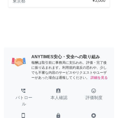
¥3,000
東京都
ANYTIMES安心・安全への取り組み
報酬は取引前に事務局に支払われ、評価・完了後
に振り込まれます。利用規約違反の恐れや、少し
でも不審な内容のサービスやリクエストやユーザ
ーがあった場合は通報してください。
詳細を見る
perm_phone_msg
assignment_ind
tag_faces
パトロー
本人確認
評価制度
ル
smartphone
lock
stars