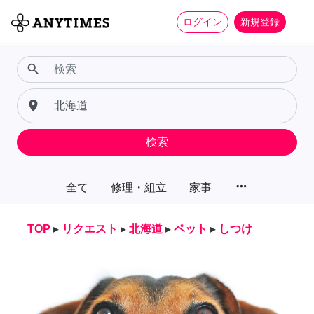
ログイン
新規登録
search
place
検索
more_horiz
全て
修理・組立
家事
TOP
▸
リクエスト
▸
北海道
▸
ペット
▸
しつけ