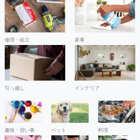
修理・組立
家事
引っ越し
インテリア
趣味・習い事
ペット
料理