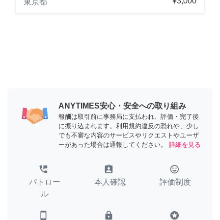
¥3,000
東京都
ANYTIMES安心・安全への取り組み
報酬は取引前に事務局に支払われ、評価・完了後
に振り込まれます。利用規約違反の恐れや、少し
でも不審な内容のサービスやリクエストやユーザ
ーがあった場合は通報してください。
詳細を見る
perm_phone_msg
assignment_ind
tag_faces
パトロー
本人確認
評価制度
ル
smartphone
lock
stars