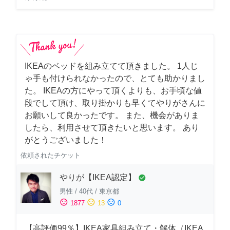
IKEAのベッドを組み立てて頂きました。 1人じ
ゃ手も付けられなかったので、とても助かりまし
た。 IKEAの方にやって頂くよりも、お手頃な値
段でして頂け、取り掛かりも早くてやりがさんに
お願いして良かったです。 また、機会がありま
したら、利用させて頂きたいと思います。 あり
がとうございました！
依頼されたチケット
やりが【IKEA認定】
check_circle
男性
/
40代
/
東京都
sentiment_satisfied
sentiment_neutral
sentiment_dissatisfied
1877
13
0
【高評価99％】IKEA家具組み立て・解体（IKEA