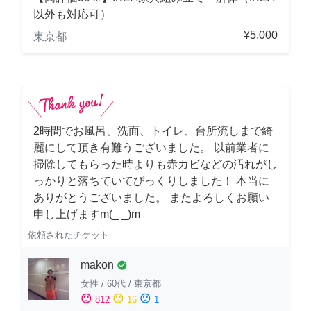
以外も対応可）
¥5,000
東京都
2時間でお風呂、洗面、トイレ、台所流しまで綺
麗にして頂き有難うございました。 以前業者に
掃除してもらった時よりも赤カビなどの汚れがし
っかりと落ちていてびっくりしました！ 本当に
ありがとうございました。 またよろしくお願い
申し上げますm(_ _)m
依頼されたチケット
makon
check_circle
女性
/
60代
/
東京都
sentiment_satisfied
sentiment_neutral
sentiment_dissatisfied
812
16
1