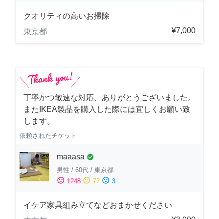
クオリティの高いお掃除
¥7,000
東京都
丁寧かつ敏速な対応、ありがとうございました。
またIKEA製品を購入した際には宜しくお願い致
します。
依頼されたチケット
maaasa
check_circle
男性
/
60代
/
東京都
sentiment_satisfied
sentiment_neutral
sentiment_dissatisfied
1248
77
3
イケア家具組み立てなどおまかせください