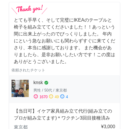
とても手早く、そして完璧にIKEAのテーブルと
椅子を組み立ててくださいました！！あっという
間に出来上がったのでびっくりしました。 年内
にという急なお願いにも関わらずすぐに来てくだ
さり、本当に感謝しております。 また機会があ
りましたら、是非お願いしたい方です！この度は
ありがとうございました。
依頼されたチケット
knsk
check_circle
男性
/
50代
/
東京都
sentiment_satisfied
sentiment_neutral
sentiment_dissatisfied
1670
49
4
【当日可】イケア家具組み立て代行(組み立ての
プロが組み立てます)＊ワクチン3回目接種済み
¥3,000
東京都