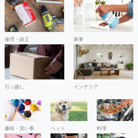
修理・組立
家事
引っ越し
インテリア
趣味・習い事
ペット
料理