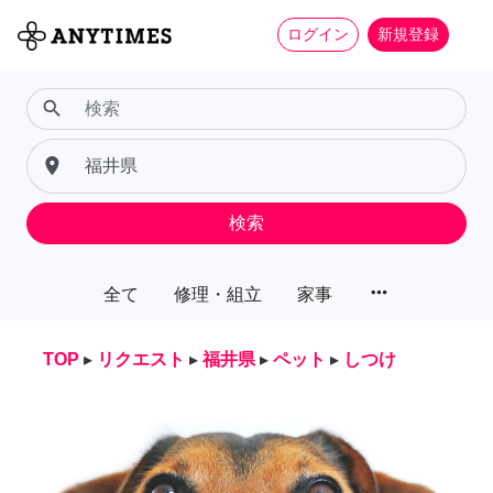
ログイン
新規登録
search
place
検索
more_horiz
全て
修理・組立
家事
TOP
▸
リクエスト
▸
福井県
▸
ペット
▸
しつけ