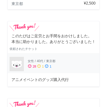
¥2,500
東京都
このたびはご足労とお手間をおかけしました。
本当に助かりました。ありがとうございました！
依頼されたチケット
女性
/
40代
/
東京都
sentiment_satisfied
sentiment_neutral
sentiment_dissatisfied
28
1
1
アニメイベントのグッズ購入代行