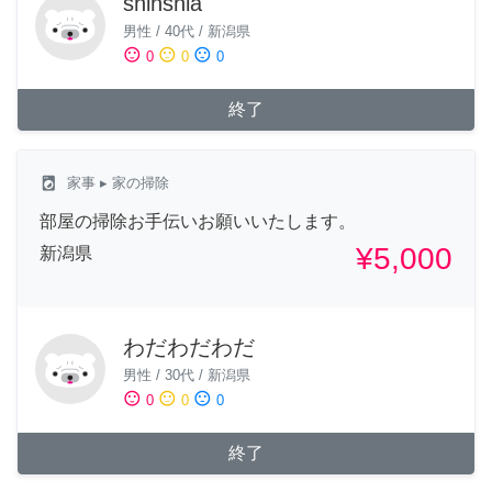
shinshia
男性
/
40代
/
新潟県
sentiment_satisfied
sentiment_neutral
sentiment_dissatisfied
0
0
0
終了
local_laundry_service
家事
▸ 家の掃除
部屋の掃除お手伝いお願いいたします。
¥5,000
新潟県
わだわだわだ
男性
/
30代
/
新潟県
sentiment_satisfied
sentiment_neutral
sentiment_dissatisfied
0
0
0
終了