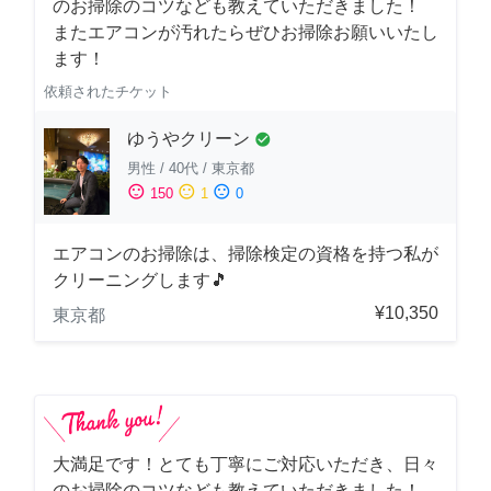
のお掃除のコツなども教えていただきました！
またエアコンが汚れたらぜひお掃除お願いいたし
ます！
依頼されたチケット
ゆうやクリーン
check_circle
男性
/
40代
/
東京都
sentiment_satisfied
sentiment_neutral
sentiment_dissatisfied
150
1
0
エアコンのお掃除は、掃除検定の資格を持つ私が
クリーニングします🎵
¥10,350
東京都
大満足です！とても丁寧にご対応いただき、日々
のお掃除のコツなども教えていただきました！