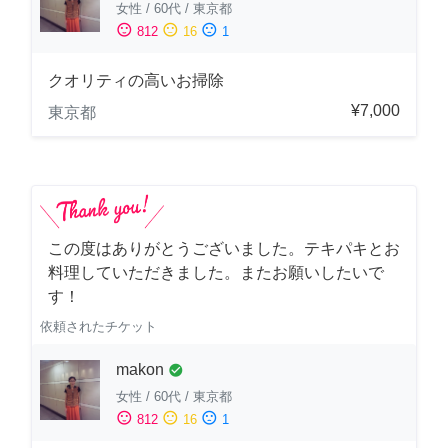
女性
/
60代
/
東京都
sentiment_satisfied
sentiment_neutral
sentiment_dissatisfied
812
16
1
クオリティの高いお掃除
¥7,000
東京都
この度はありがとうございました。テキパキとお
料理していただきました。またお願いしたいで
す！
依頼されたチケット
makon
check_circle
女性
/
60代
/
東京都
sentiment_satisfied
sentiment_neutral
sentiment_dissatisfied
812
16
1