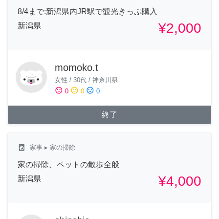
8/4まで:新潟県内JR駅で観光きっぷ購入
¥2,000
新潟県
momoko.t
女性
/
30代
/
神奈川県
sentiment_satisfied
sentiment_neutral
sentiment_dissatisfied
0
0
0
終了
local_laundry_service
家事
▸ 家の掃除
家の掃除、ペットの散歩全般
¥4,000
新潟県