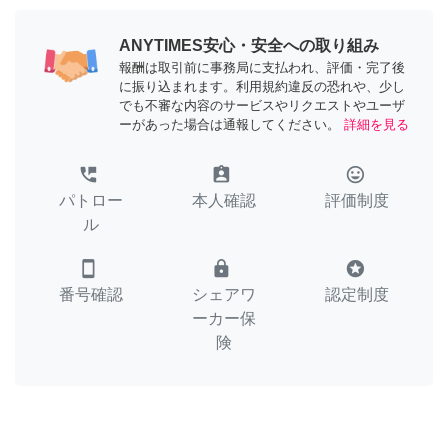
ANYTIMES安心・安全への取り組み
報酬は取引前に事務局に支払われ、評価・完了後
に振り込まれます。利用規約違反の恐れや、少し
でも不審な内容のサービスやリクエストやユーザ
ーがあった場合は通報してください。
詳細を見る
perm_phone_msg
assignment_ind
tag_faces
パトロー
本人確認
評価制度
ル
smartphone
lock
stars
番号確認
シェアワ
認定制度
ーカー保
険