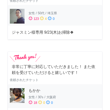
依頼されたチケット
女性
/
50代
/
埼玉県
sentiment_satisfied
sentiment_neutral
sentiment_dissatisfied
123
4
0
ジャスミン様専用 9/23(木)お掃除🍀
非常に丁寧に対応していただきました！ また依
頼を受けていただけると嬉しいです！
依頼されたチケット
もかか
女性
/
30's
/
大阪府
sentiment_satisfied
sentiment_neutral
sentiment_dissatisfied
18
0
0