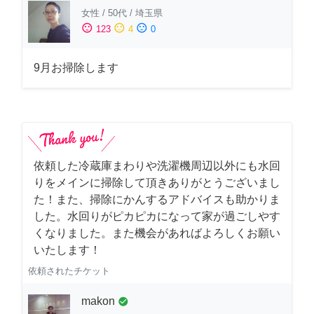
女性
/
50代
/
埼玉県
sentiment_satisfied
sentiment_neutral
sentiment_dissatisfied
123
4
0
9月お掃除します
依頼した冷蔵庫まわりや洗濯機周辺以外にも水回
りをメインに掃除して頂きありがとうございまし
た！また、掃除にかんするアドバイスも助かりま
した。水回りがピカピカになって家が過ごしやす
くなりました。また機会があればよろしくお願い
いたします！
依頼されたチケット
makon
check_circle