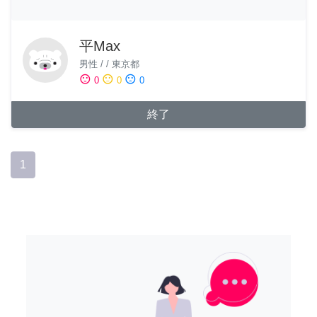
平Max
男性
/
/
東京都
sentiment_satisfied
sentiment_neutral
sentiment_dissatisfied
0
0
0
終了
1