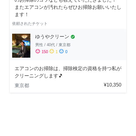
またエアコンが汚れたらぜひお掃除お願いいたし
ます！
依頼されたチケット
ゆうやクリーン
check_circle
男性
/
40代
/
東京都
sentiment_satisfied
sentiment_neutral
sentiment_dissatisfied
150
1
0
エアコンのお掃除は、掃除検定の資格を持つ私が
クリーニングします🎵
¥10,350
東京都