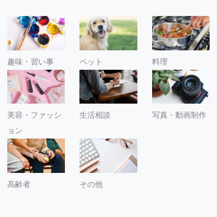
趣味・習い事
ペット
料理
美容・ファッシ
生活相談
写真・動画制作
ョン
その他
高齢者