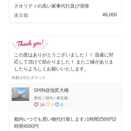
クオリティの高い家事代行及び清掃
¥6,000
東京都
この度はありがとうございました！！ 迅速に対
応して頂けて助かりました！ またご縁がありま
したらよろしくお願いいたします。
依頼されたチケット
SHIN@池尻大橋
男性
/
30代
/
東京都
sentiment_satisfied
sentiment_neutral
sentiment_dissatisfied
14
0
0
都内いつでも買い物代行致します♪1時間2500円2
時間4500円