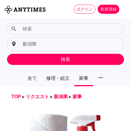
ログイン
新規登録
search
place
検索
more_horiz
全て
修理・組立
家事
TOP
▸
リクエスト
▸
新潟県
▸
家事