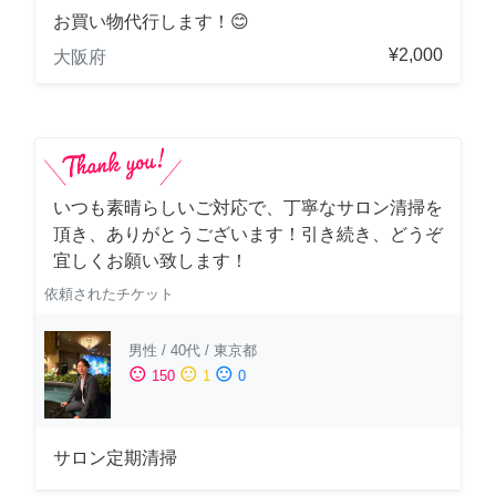
お買い物代行します！😊
¥2,000
大阪府
いつも素晴らしいご対応で、丁寧なサロン清掃を
頂き、ありがとうございます！引き続き、どうぞ
宜しくお願い致します！
依頼されたチケット
男性
/
40代
/
東京都
sentiment_satisfied
sentiment_neutral
sentiment_dissatisfied
150
1
0
サロン定期清掃