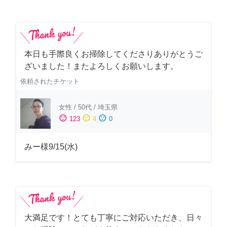
本日も手際良くお掃除してくださりありがとうご
ざいました！またよろしくお願いします。
依頼されたチケット
女性
/
50代
/
埼玉県
sentiment_satisfied
sentiment_neutral
sentiment_dissatisfied
123
4
0
みー様9/15(水)
大満足です！とても丁寧にご対応いただき、日々