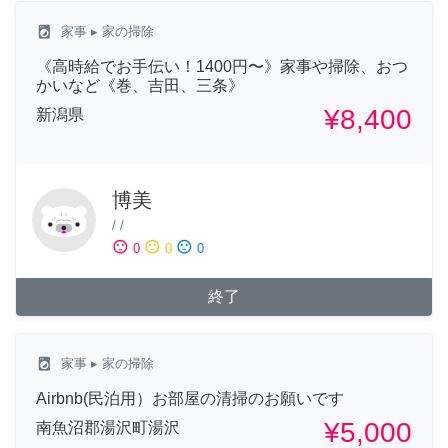
local_laundry_service
家事
▸ 家の掃除
《高時給でお手伝い！1400円〜》家事や掃除、おつ
かいなど《巻、吉田、三条》
¥8,400
新潟県
博美
/
/
sentiment_satisfied
sentiment_neutral
sentiment_dissatisfied
0
0
0
終了
local_laundry_service
家事
▸ 家の掃除
Airbnb(民泊用）お部屋の清掃のお願いです
¥5,000
南魚沼郡湯沢町湯沢