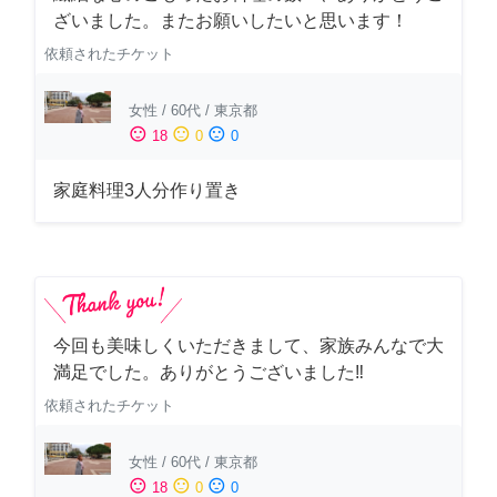
ざいました。またお願いしたいと思います！
依頼されたチケット
女性
/
60代
/
東京都
sentiment_satisfied
sentiment_neutral
sentiment_dissatisfied
18
0
0
家庭料理3人分作り置き
今回も美味しくいただきまして、家族みんなで大
満足でした。ありがとうございました‼️
依頼されたチケット
女性
/
60代
/
東京都
sentiment_satisfied
sentiment_neutral
sentiment_dissatisfied
18
0
0