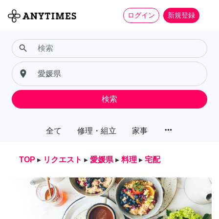
ログイン
新規登録
search
place
検索
more_horiz
全て
修理・組立
家事
TOP
▸
リクエスト
▸
愛媛県
▸
料理
▸
宅配