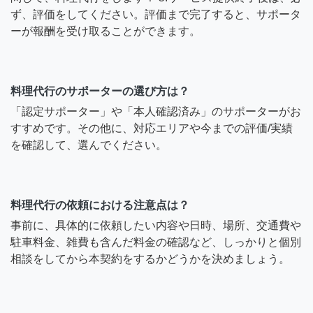
ず、評価をしてください。評価まで完了すると、サポータ
ーが報酬を受け取ることができます。
料理代行のサポーターの選び方は？
「認定サポーター」や「本人確認済み」のサポーターがお
すすめです。その他に、対応エリアや今までの評価/実績
を確認して、選んでください。
料理代行の依頼における注意点は？
事前に、具体的に依頼したい内容や日時、場所、交通費や
駐車料金、雑費も含んだ料金の確認など、しっかりと個別
相談をしてから本契約をするかどうかを決めましょう。