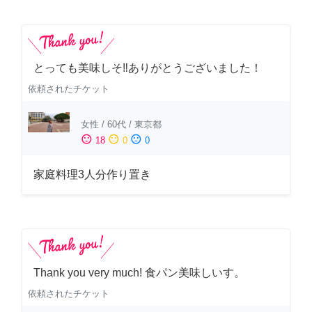
とっても美味しそ‼️ありがとうございました！
依頼されたチケット
女性
/
60代
/
東京都
sentiment_satisfied
sentiment_neutral
sentiment_dissatisfied
18
0
0
家庭料理3人分作り置き
Thank you very much! 食パン美味しいす。
依頼されたチケット