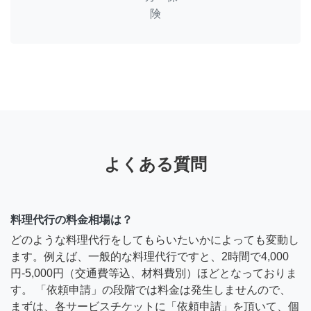
険
よくある質問
料理代行の料金相場は？
どのような料理代行をしてもらいたいかによっても変動し
ます。例えば、一般的な料理代行ですと、2時間で4,000
円-5,000円（交通費等込、材料費別）ほどとなっておりま
す。 「依頼申請」の段階では料金は発生しませんので、
まずは、各サービスチケットに「依頼申請」を頂いて、個