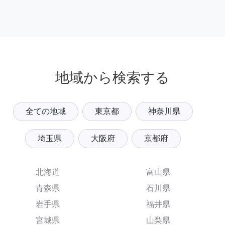
地域から検索する
全ての地域
東京都
神奈川県
埼玉県
大阪府
京都府
北海道
富山県
青森県
石川県
岩手県
福井県
宮城県
山梨県