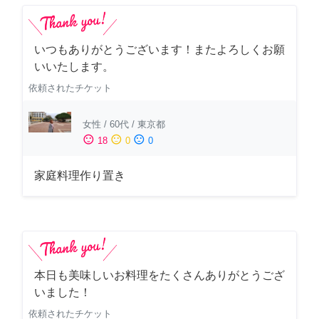
いつもありがとうございます！またよろしくお願
いいたします。
依頼されたチケット
女性
/
60代
/
東京都
sentiment_satisfied
sentiment_neutral
sentiment_dissatisfied
18
0
0
家庭料理作り置き
本日も美味しいお料理をたくさんありがとうござ
いました！
依頼されたチケット