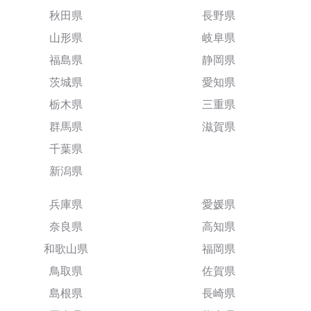
秋田県
長野県
山形県
岐阜県
福島県
静岡県
茨城県
愛知県
栃木県
三重県
群馬県
滋賀県
千葉県
新潟県
兵庫県
愛媛県
奈良県
高知県
和歌山県
福岡県
鳥取県
佐賀県
島根県
長崎県