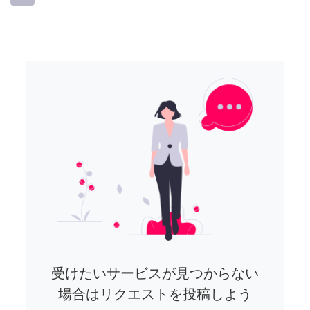
受けたいサービスが見つからない
場合はリクエストを投稿しよう