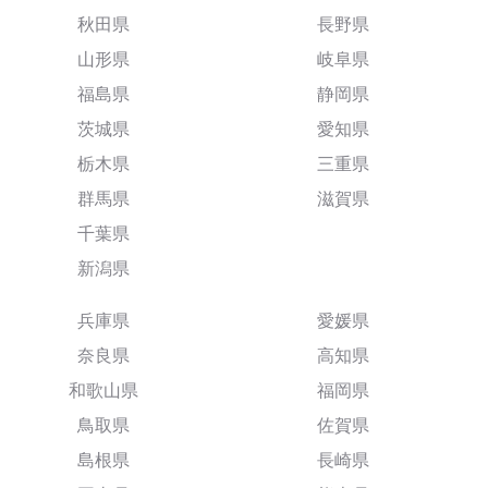
秋田県
長野県
山形県
岐阜県
福島県
静岡県
茨城県
愛知県
栃木県
三重県
群馬県
滋賀県
千葉県
新潟県
兵庫県
愛媛県
奈良県
高知県
和歌山県
福岡県
鳥取県
佐賀県
島根県
長崎県