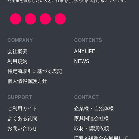
た用事を依頼したい人と、仕事をしたい人をつなげるアプリです。
COMPANY
CONTENTS
会社概要
ANYLIFE
利用規約
NEWS
特定商取引に基づく表記
個人情報保護方針
SUPPORT
CONTACT
ご利用ガイド
企業様・自治体様
よくある質問
家具関連会社様
お問い合わせ
取材・講演依頼
IT導入補助金を利用して