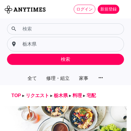
ログイン
新規登録
search
place
検索
more_horiz
全て
修理・組立
家事
TOP
▸
リクエスト
▸
栃木県
▸
料理
▸
宅配