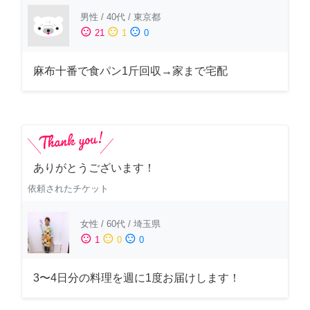
男性
/
40代
/
東京都
sentiment_satisfied
sentiment_neutral
sentiment_dissatisfied
21
1
0
麻布十番で食パン1斤回収→家まで宅配
ありがとうございます！
依頼されたチケット
女性
/
60代
/
埼玉県
sentiment_satisfied
sentiment_neutral
sentiment_dissatisfied
1
0
0
3〜4日分の料理を週に1度お届けします！