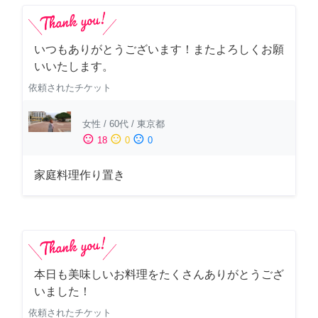
いつもありがとうございます！またよろしくお願
いいたします。
依頼されたチケット
女性
/
60代
/
東京都
sentiment_satisfied
sentiment_neutral
sentiment_dissatisfied
18
0
0
家庭料理作り置き
本日も美味しいお料理をたくさんありがとうござ
いました！
依頼されたチケット