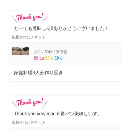
とっても美味しそ‼️ありがとうございました！
依頼されたチケット
女性
/
60代
/
東京都
sentiment_satisfied
sentiment_neutral
sentiment_dissatisfied
18
0
0
家庭料理3人分作り置き
Thank you very much! 食パン美味しいす。
依頼されたチケット