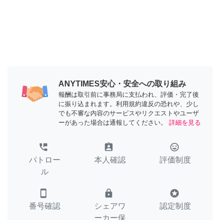
ANYTIMES安心・安全への取り組み
報酬は取引前に事務局に支払われ、評価・完了後
に振り込まれます。利用規約違反の恐れや、少し
でも不審な内容のサービスやリクエストやユーザ
ーがあった場合は通報してください。
詳細を見る
perm_phone_msg
assignment_ind
tag_faces
パトロー
本人確認
評価制度
ル
smartphone
lock
stars
番号確認
シェアワ
認定制度
ーカー保