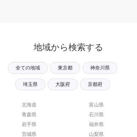
地域から検索する
全ての地域
東京都
神奈川県
埼玉県
大阪府
京都府
北海道
富山県
青森県
石川県
岩手県
福井県
宮城県
山梨県