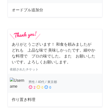
オードブル追加分
ありがとうございます！ 和食を頼みましたが
どれも 上品な味で 美味しかったです。細やか
な料理で プロの味でした。 また お願いした
いです。よろしくお願いします。
依頼されたチケット
男性
/
40代
/
東京都
sentiment_satisfied
sentiment_neutral
sentiment_dissatisfied
2
0
0
作り置き料理