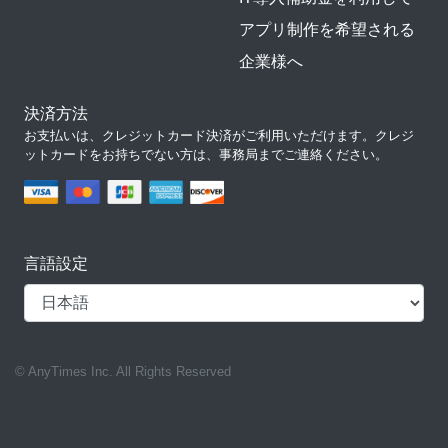
アプリ制作を希望される
企業様へ
決済方法
お支払いは、クレジットカード決済がご利用いただけます。クレジ
ットカードをお持ちでない方は、事務局までご連絡ください。
言語設定
© AnyTimes Inc. All Rights Reserved