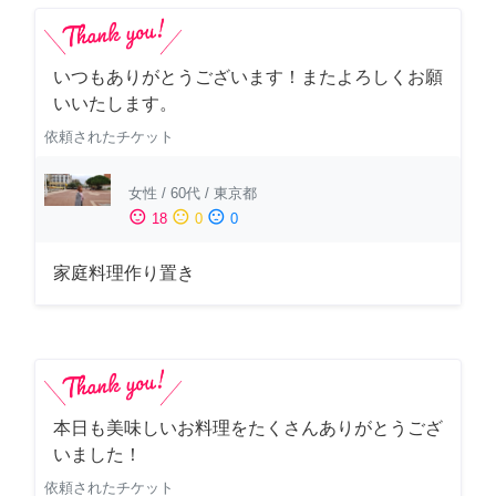
いつもありがとうございます！またよろしくお願
いいたします。
依頼されたチケット
女性
/
60代
/
東京都
sentiment_satisfied
sentiment_neutral
sentiment_dissatisfied
18
0
0
家庭料理作り置き
本日も美味しいお料理をたくさんありがとうござ
いました！
依頼されたチケット