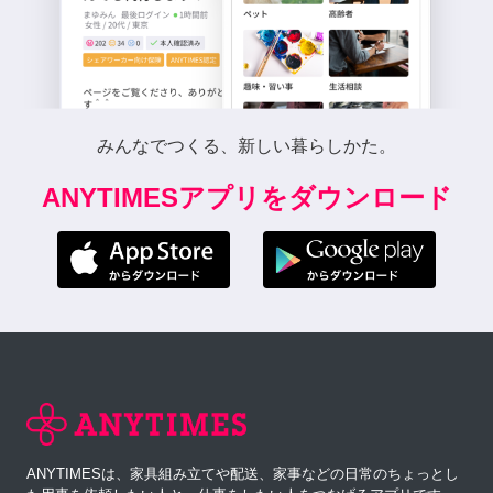
みんなでつくる、新しい暮らしかた。
ANYTIMESアプリをダウンロード
ANYTIMESは、家具組み立てや配送、家事などの日常のちょっとし