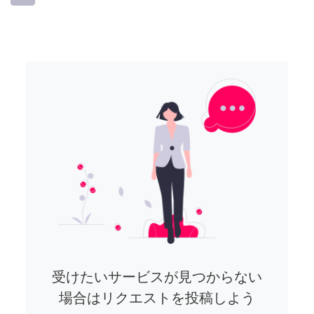
受けたいサービスが見つからない
場合はリクエストを投稿しよう