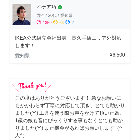
イケア巧
check_circle
男性
/
20代
/
愛知県
sentiment_satisfied
sentiment_neutral
sentiment_dissatisfied
1359
64
2
IKEA公式組立会社出身 長久手店エリア外対応
します！
¥6,500
愛知県
この度はありがとうございます！ 急なお願いに
もかかわらず丁寧に対応して頂き、とても助かり
ました(^^) 工具を使う際お声をかけて頂いた為、
1歳の娘も音にびっくりする事もなくとても助か
りました(^^) また機会があればお願いします（^
人^）