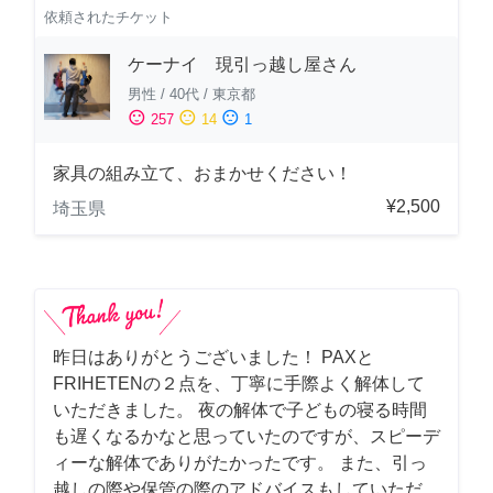
依頼されたチケット
ケーナイ 現引っ越し屋さん
男性
/
40代
/
東京都
sentiment_satisfied
sentiment_neutral
sentiment_dissatisfied
257
14
1
家具の組み立て、おまかせください！
¥2,500
埼玉県
昨日はありがとうございました！ PAXと
FRIHETENの２点を、丁寧に手際よく解体して
いただきました。 夜の解体で子どもの寝る時間
も遅くなるかなと思っていたのですが、スピーデ
ィーな解体でありがたかったです。 また、引っ
越しの際や保管の際のアドバイスもしていただ