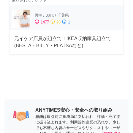
依頼されたチケット
男性
/
30代
/
千葉県
sentiment_satisfied
sentiment_neutral
sentiment_dissatisfied
1477
28
1
元イケア店員が組立て！IKEA収納家具組立て
(BESTA・BILLY・PLATSAなど)
ANYTIMES安心・安全への取り組み
報酬は取引前に事務局に支払われ、評価・完了後
に振り込まれます。利用規約違反の恐れや、少し
でも不審な内容のサービスやリクエストやユーザ