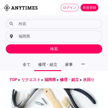
ログイン
新規登録
search
place
検索
more_horiz
全て
修理・組立
家事
TOP
▸
リクエスト
▸
福岡県
▸
修理・組立
▸
水回り