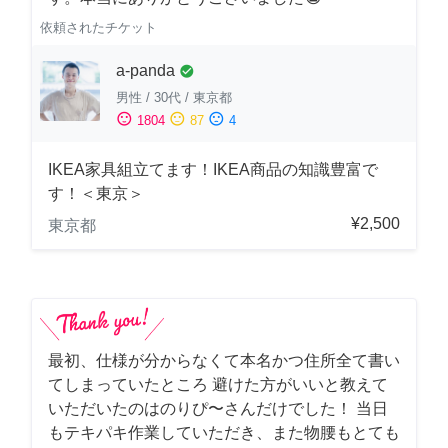
依頼されたチケット
a-panda
check_circle
男性
/
30代
/
東京都
sentiment_satisfied
sentiment_neutral
sentiment_dissatisfied
1804
87
4
IKEA家具組立てます！IKEA商品の知識豊富で
す！＜東京＞
¥2,500
東京都
最初、仕様が分からなくて本名かつ住所全て書い
てしまっていたところ 避けた方がいいと教えて
いただいたのはのりぴ〜さんだけでした！ 当日
もテキパキ作業していただき、また物腰もとても