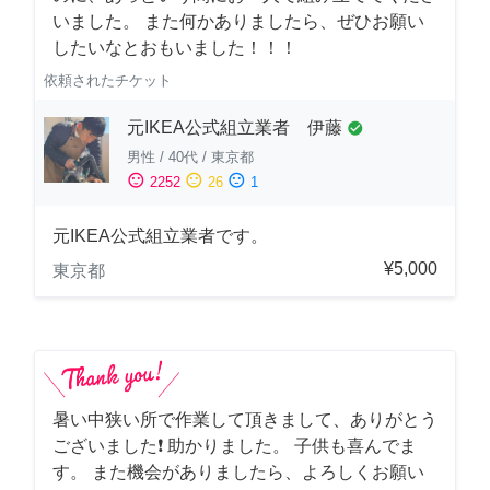
いました。 また何かありましたら、ぜひお願い
したいなとおもいました！！！
依頼されたチケット
元IKEA公式組立業者 伊藤
check_circle
男性
/
40代
/
東京都
sentiment_satisfied
sentiment_neutral
sentiment_dissatisfied
2252
26
1
元IKEA公式組立業者です。
¥5,000
東京都
暑い中狭い所で作業して頂きまして、ありがとう
ございました❗️ 助かりました。 子供も喜んでま
す。 また機会がありましたら、よろしくお願い