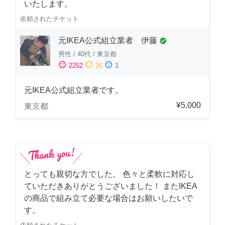
いたします。
依頼されたチケット
元IKEA公式組立業者 伊藤
check_circle
男性
/
40代
/
東京都
sentiment_satisfied
sentiment_neutral
sentiment_dissatisfied
2252
26
1
元IKEA公式組立業者です。
¥5,000
東京都
とっても親切な方でした。 色々と柔軟に対応し
ていただきありがとうございました！ またIKEA
の商品で組み立て必要な場合はお願いしたいで
す。