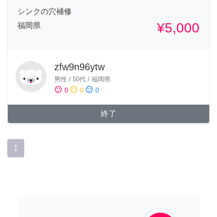
シンクの穴補修
¥5,000
福岡県
zfw9n96ytw
男性
/
50代
/
福岡県
sentiment_satisfied
sentiment_neutral
sentiment_dissatisfied
0
0
0
終了
1