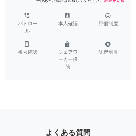
ーがあった場合は通報してください。
詳細を見る
perm_phone_msg
assignment_ind
tag_faces
パトロー
本人確認
評価制度
ル
smartphone
lock
stars
番号確認
シェアワ
認定制度
ーカー保
険
よくある質問