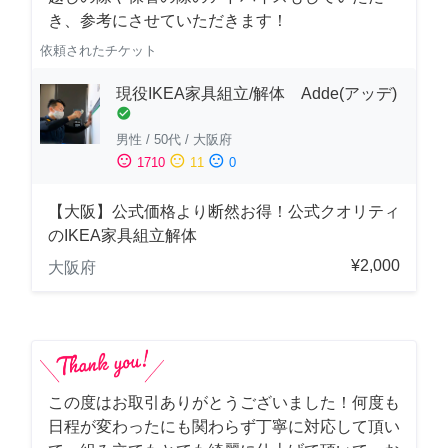
き、参考にさせていただきます！
依頼されたチケット
現役IKEA家具組立/解体 Adde(アッデ)
check_circle
男性
/
50代
/
大阪府
sentiment_satisfied
sentiment_neutral
sentiment_dissatisfied
1710
11
0
【大阪】公式価格より断然お得！公式クオリティ
のIKEA家具組立解体
¥2,000
大阪府
この度はお取引ありがとうございました！何度も
日程が変わったにも関わらず丁寧に対応して頂い