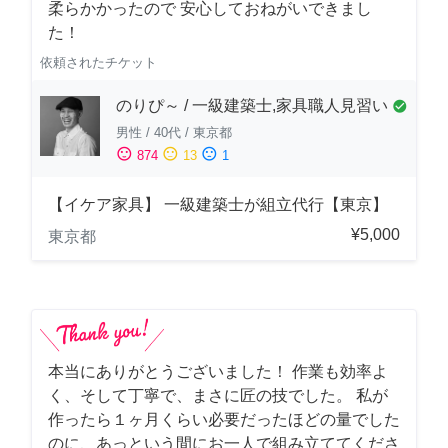
柔らかかったので 安心しておねがいできまし
た！
依頼されたチケット
のりぴ～ / 一級建築士,家具職人見習い
check_circle
男性
/
40代
/
東京都
sentiment_satisfied
sentiment_neutral
sentiment_dissatisfied
874
13
1
【イケア家具】 一級建築士が組立代行【東京】
¥5,000
東京都
本当にありがとうございました！ 作業も効率よ
く、そして丁寧で、まさに匠の技でした。 私が
作ったら１ヶ月くらい必要だったほどの量でした
のに、あっという間にお一人で組み立ててくださ