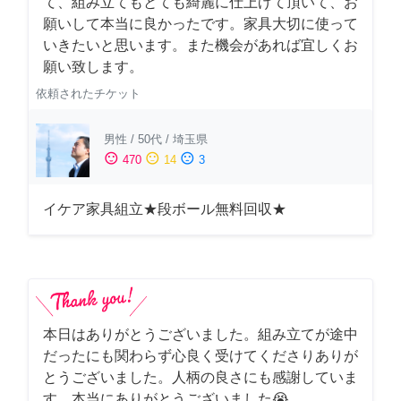
て、組み立てもとても綺麗に仕上げて頂いて、お
願いして本当に良かったです。家具大切に使って
いきたいと思います。また機会があれば宜しくお
願い致します。
依頼されたチケット
男性
/
50代
/
埼玉県
sentiment_satisfied
sentiment_neutral
sentiment_dissatisfied
470
14
3
イケア家具組立★段ボール無料回収★
本日はありがとうございました。組み立てが途中
だったにも関わらず心良く受けてくださりありが
とうございました。人柄の良さにも感謝していま
す。本当にありがとうございました😭