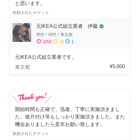
と思います。
依頼されたチケット
元IKEA公式組立業者 伊藤
check_circle
男性
/
40代
/
東京都
sentiment_satisfied
sentiment_neutral
sentiment_dissatisfied
2252
26
1
元IKEA公式組立業者です。
¥5,000
東京都
開始時間も正確で、迅速、丁寧に実施頂きまし
た。後片付け等もしっかり実施頂きました。また
機会ありましたら是非お願い致します。
依頼されたチケット