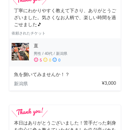
丁寧にわかりやすく教えて下さり、ありがとうご
ざいました。気さくなお人柄で、楽しい時間を過
ごせました🎵
依頼されたチケット
直
男性
/
40代
/
新潟県
sentiment_satisfied
sentiment_neutral
sentiment_dissatisfied
5
0
0
魚を捌いてみませんか！？
¥3,000
新潟県
本日はありがとうございました！苦手だった刺身
を中心に色々教えていただきました(^-^)恋バナを