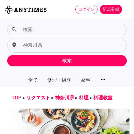
ログイン
新規登録
search
place
検索
more_horiz
全て
修理・組立
家事
TOP
▸
リクエスト
▸
神奈川県
▸
料理
▸
料理教室