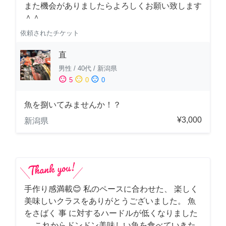
また機会がありましたらよろしくお願い致します
＾＾
依頼されたチケット
直
男性
/
40代
/
新潟県
sentiment_satisfied
sentiment_neutral
sentiment_dissatisfied
5
0
0
魚を捌いてみませんか！？
¥3,000
新潟県
手作り感満載😊 私のペースに合わせた、 楽しく
美味しいクラスをありがとうございました。 魚
をさばく 事 に対するハードルが低くなりました
。 これからドンドン美味しい魚を食べていきた