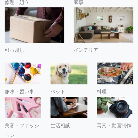
修理・組立
家事
引っ越し
インテリア
趣味・習い事
ペット
料理
美容・ファッシ
生活相談
写真・動画制作
ョン