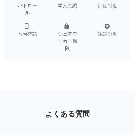
パトロー
本人確認
評価制度
ル
smartphone
lock
stars
番号確認
シェアワ
認定制度
ーカー保
険
よくある質問