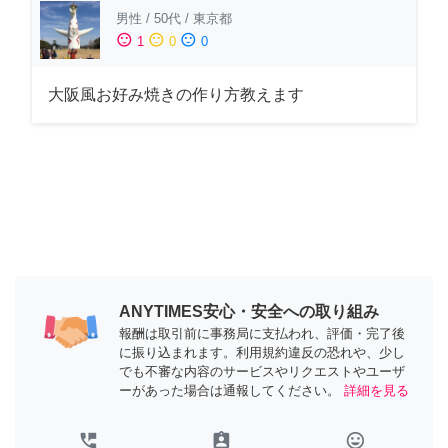
男性
/
50代
/
東京都
sentiment_satisfied
sentiment_neutral
sentiment_dissatisfied
1
0
0
大阪風お好み焼きの作り方教えます
ANYTIMES安心・安全への取り組み
報酬は取引前に事務局に支払われ、評価・完了後
に振り込まれます。利用規約違反の恐れや、少し
でも不審な内容のサービスやリクエストやユーザ
ーがあった場合は通報してください。
詳細を見る
perm_phone_msg
assignment_ind
tag_faces