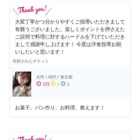
大変丁寧かつ分かりやすくご指導いただきまして
有難うございました。楽しくポイントを押さえた
ご説明で料理に対するハードルを下げていただき
まして感謝申し上げます！ 今度は洋食指導お願
いしたいと思います！
依頼されたチケット
女性
/
40代
/
東京都
sentiment_satisfied
sentiment_neutral
sentiment_dissatisfied
172
5
1
お菓子、パン作り、お料理、教えます！