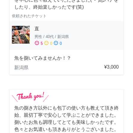
したり、終始楽しかったです(笑)
依頼されたチケット
直
男性
/
40代
/
新潟県
sentiment_satisfied
sentiment_neutral
sentiment_dissatisfied
5
0
0
魚を捌いてみませんか！？
¥3,000
新潟県
魚の捌き方以外にも包丁の使い方も教えて頂き終
始、親切丁寧で安心して学ぶことができました。
捌いたお魚も調理してとても美味しかったです。
色々とお気遣いも頂きありがとうございました。