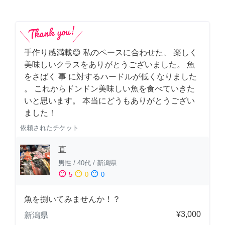
手作り感満載😊 私のペースに合わせた、 楽しく
美味しいクラスをありがとうございました。 魚
をさばく 事 に対するハードルが低くなりました
。 これからドンドン美味しい魚を食べていきた
いと思います。 本当にどうもありがとうござい
ました！
依頼されたチケット
直
男性
/
40代
/
新潟県
sentiment_satisfied
sentiment_neutral
sentiment_dissatisfied
5
0
0
魚を捌いてみませんか！？
¥3,000
新潟県