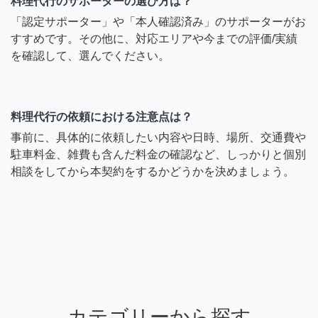
料理代行のサポーターの選び方は？
「認定サポーター」や「本人確認済み」のサポーターがお
すすめです。その他に、対応エリアや今までの評価/実績
を確認して、選んでください。
料理代行の依頼における注意点は？
事前に、具体的に依頼したい内容や日時、場所、交通費や
駐車料金、雑費も含んだ料金の確認など、しっかりと個別
相談をしてから本契約をするかどうかを決めましょう。
カテゴリーから探す