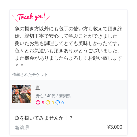
魚の捌き方以外にも包丁の使い方も教えて頂き終
始、親切丁寧で安心して学ぶことができました。
捌いたお魚も調理してとても美味しかったです。
色々とお気遣いも頂きありがとうございました。
また機会がありましたらよろしくお願い致します
＾＾
依頼されたチケット
直
男性
/
40代
/
新潟県
sentiment_satisfied
sentiment_neutral
sentiment_dissatisfied
5
0
0
魚を捌いてみませんか！？
¥3,000
新潟県