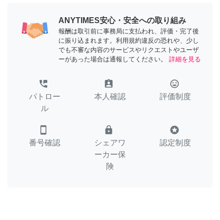
ANYTIMES安心・安全への取り組み
報酬は取引前に事務局に支払われ、評価・完了後
に振り込まれます。利用規約違反の恐れや、少し
でも不審な内容のサービスやリクエストやユーザ
ーがあった場合は通報してください。
詳細を見る
perm_phone_msg
assignment_ind
tag_faces
パトロー
本人確認
評価制度
ル
smartphone
lock
stars
番号確認
シェアワ
認定制度
ーカー保
険