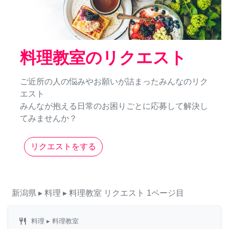
料理教室のリクエスト
ご近所の人の悩みやお願いが詰まったみんなのリク
エスト
みんなが抱える日常のお困りごとに応募して解決し
てみませんか？
リクエストをする
新潟県
▸ 料理
▸ 料理教室
リクエスト
1ページ目
restaurant
料理
▸ 料理教室