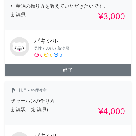
中華鍋の振り方を教えていただきたいです。
¥3,000
新潟県
パキシル
男性
/
30代
/
新潟県
sentiment_satisfied
sentiment_neutral
sentiment_dissatisfied
0
0
0
終了
restaurant
料理
▸ 料理教室
チャーハンの作り方
¥4,000
新潟駅 (新潟県)
パキシル