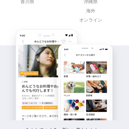
香川県
沖縄県
海外
オンライン