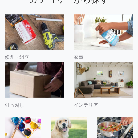
修理・組立
家事
引っ越し
インテリア