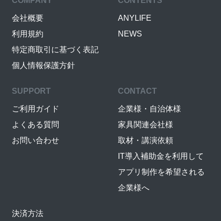
COMPANY
CONTENTS
会社概要
ANYLIFE
利用規約
NEWS
特定商取引に基づく表記
個人情報保護方針
SUPPORT
CONTACT
ご利用ガイド
企業様・自治体様
よくある質問
家具関連会社様
お問い合わせ
取材・講演依頼
IT導入補助金を利用して
アプリ制作を希望される
企業様へ
決済方法