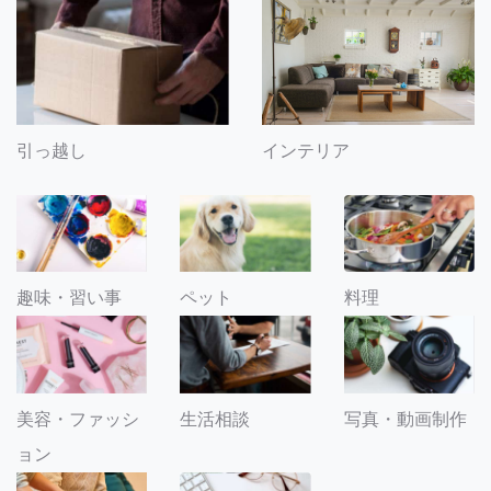
引っ越し
インテリア
趣味・習い事
ペット
料理
美容・ファッシ
生活相談
写真・動画制作
ョン