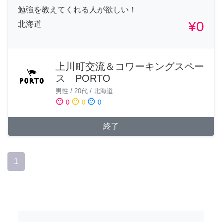
勉強を教えてくれる人が欲しい！
¥0
北海道
上川町交流＆コワーキングスペー
ス PORTO
男性
/
20代
/
北海道
sentiment_satisfied
sentiment_neutral
sentiment_dissatisfied
0
0
0
終了
1