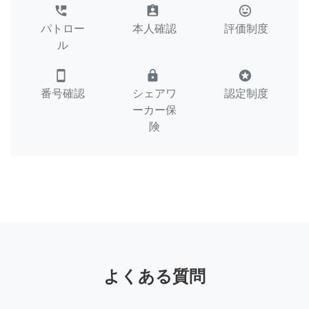
perm_phone_msg
assignment_ind
tag_faces
パトロー
本人確認
評価制度
ル
smartphone
lock
stars
番号確認
シェアワ
認定制度
ーカー保
険
よくある質問