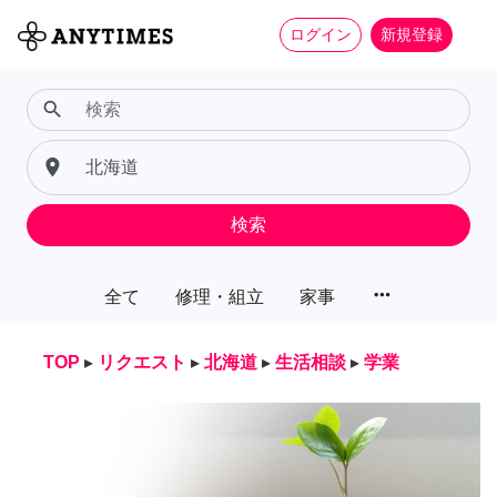
ログイン
新規登録
search
place
検索
more_horiz
全て
修理・組立
家事
TOP
▸
リクエスト
▸
北海道
▸
生活相談
▸
学業