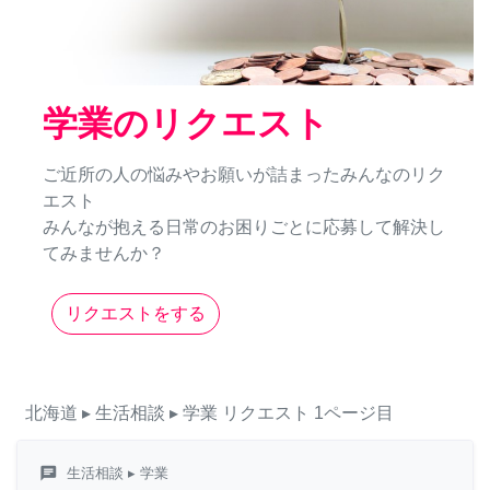
学業のリクエスト
ご近所の人の悩みやお願いが詰まったみんなのリク
エスト
みんなが抱える日常のお困りごとに応募して解決し
てみませんか？
リクエストをする
北海道
▸ 生活相談
▸ 学業
リクエスト
1ページ目
chat
生活相談
▸ 学業