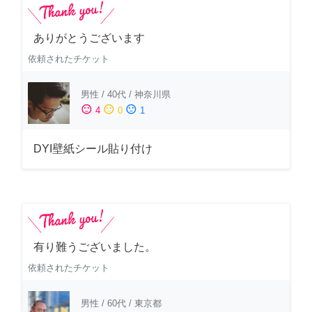
ありがとうございます
依頼されたチケット
男性
/
40代
/
神奈川県
sentiment_satisfied
sentiment_neutral
sentiment_dissatisfied
4
0
1
DYI壁紙シール貼り付け
有り難うございました。
依頼されたチケット
男性
/
60代
/
東京都