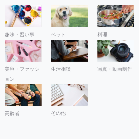
趣味・習い事
ペット
料理
美容・ファッシ
生活相談
写真・動画制作
ョン
その他
高齢者