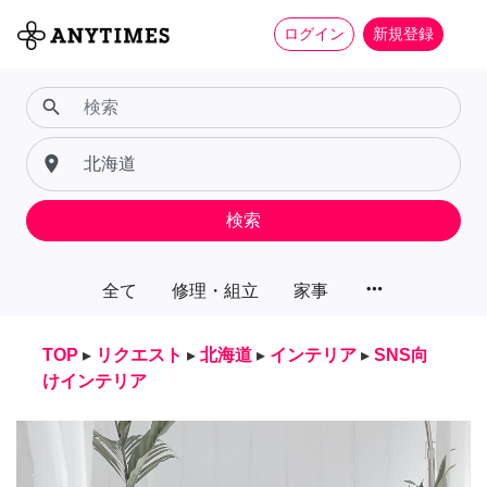
ログイン
新規登録
search
place
検索
more_horiz
全て
修理・組立
家事
TOP
▸
リクエスト
▸
北海道
▸
インテリア
▸
SNS向
けインテリア