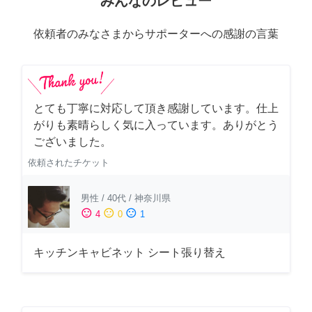
みんなのレビュー
依頼者のみなさまからサポーターへの感謝の言葉
とても丁寧に対応して頂き感謝しています。仕上
がりも素晴らしく気に入っています。ありがとう
ございました。
依頼されたチケット
男性
/
40代
/
神奈川県
sentiment_satisfied
sentiment_neutral
sentiment_dissatisfied
4
0
1
キッチンキャビネット シート張り替え