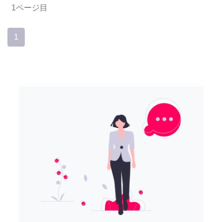
1ページ目
1