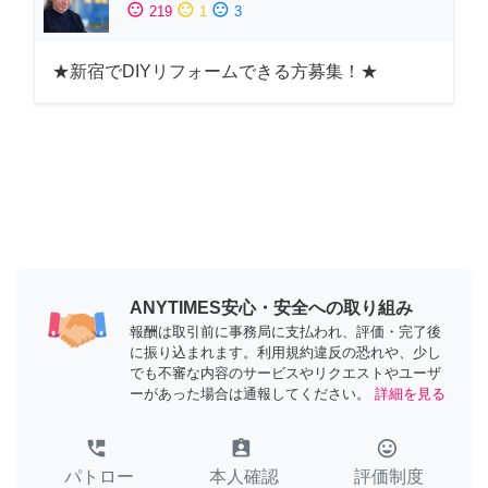
sentiment_satisfied
sentiment_neutral
sentiment_dissatisfied
219
1
3
★新宿でDIYリフォームできる方募集！★
ANYTIMES安心・安全への取り組み
報酬は取引前に事務局に支払われ、評価・完了後
に振り込まれます。利用規約違反の恐れや、少し
でも不審な内容のサービスやリクエストやユーザ
ーがあった場合は通報してください。
詳細を見る
perm_phone_msg
assignment_ind
tag_faces
パトロー
本人確認
評価制度